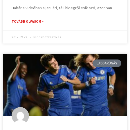
Habár a videóban a januári, téli hidegről esik szó, azonban
TOVÁBB OLVASOM »
2017.09.22.
Nincs hozzászólás
LABDARÚGÁS