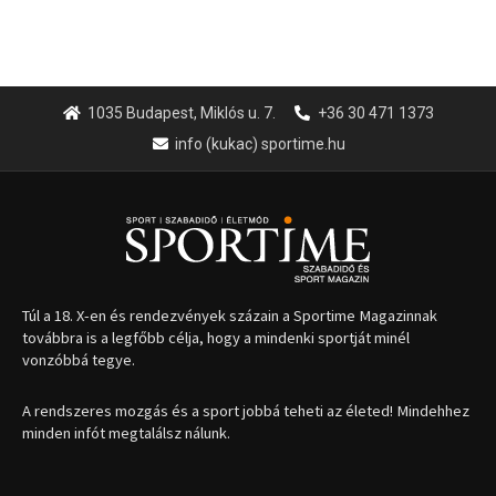
1035 Budapest, Miklós u. 7.
+36 30 471 1373
info (kukac) sportime.hu
Túl a 18. X-en és rendezvények százain a Sportime Magazinnak
továbbra is a legfőbb célja, hogy a mindenki sportját minél
vonzóbbá tegye.
A rendszeres mozgás és a sport jobbá teheti az életed! Mindehhez
minden infót megtalálsz nálunk.