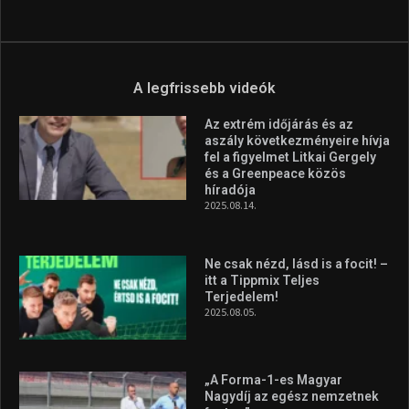
A legfrissebb videók
Az extrém időjárás és az
aszály következményeire hívja
fel a figyelmet Litkai Gergely
és a Greenpeace közös
híradója
2025.08.14.
Ne csak nézd, lásd is a focit! –
itt a Tippmix Teljes
Terjedelem!
2025.08.05.
„A Forma-1-es Magyar
Nagydíj az egész nemzetnek