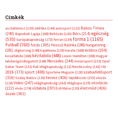
Címkék
Babos Tímea
asztalitenisz
(130)
atlétika
(144)
autosport
(123)
egészség
(240)
Bécs
(214)
Bajnokok Ligája
(168)
Birkózás
(143)
forma 1
(1165)
(530)
Európabajnokság
(173)
ferrari
(139)
Futball
(760)
futás
(305)
Hosszú Katinka
(186)
hungaroring
(181)
kickbox
(204)
Jégkorong
(148)
kajakkenu
(138)
karate
(168)
kézilabda
(448)
kosárlabda
(166)
Lewis Hamilton
(168)
magyar
Mercedes
(244)
labdarúgóválogatott
(148)
motorsport
(153)
Opel
rio
Dakar Team
(132)
Rali Világbajnokság
(122)
Rendezvény
(142)
sport
(438)
2016
(373)
szabadidősport
Sportime Magazin
(128)
(316)
tenisz
(416)
Szalay Balázs
(126)
táplálkozás
(155)
utazás
Video
(247)
vitorlázás
(126)
világbajnokság
(162)
Világkupa
(129)
életmód
(416)
(222)
vívás
(174)
vízilabda
(197)
Érdi Mária
(130)
úszás
(361)