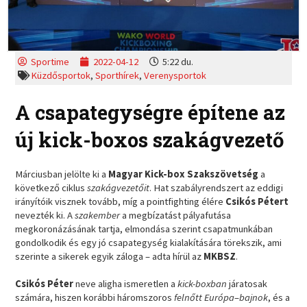
Sportime
2022-04-12
5:22 du.
Küzdősportok
,
Sporthírek
,
Verenysportok
A csapategységre építene az
új kick-boxos szakágvezető
Márciusban jelölte ki a
Magyar Kick-box Szakszövetség
a
következő ciklus
szakágvezetőit
. Hat szabályrendszert az eddigi
irányítóik visznek tovább, míg a pointfighting élére
Csikós Pétert
nevezték ki. A
szakember
a megbízatást pályafutása
megkoronázásának tartja, elmondása szerint csapatmunkában
gondolkodik és egy jó csapategység kialakítására törekszik, ami
szerinte a sikerek egyik záloga – adta hírül az
MKBSZ
.
Csikós Péter
neve aligha ismeretlen a
kick-boxban
járatosak
számára, hiszen korábbi háromszoros
felnőtt Európa
–
bajnok
, és a