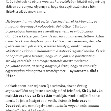
41 év felettiek között, a
masters korosztályban
között még mindig
aktívan versenyez: olyannyira, hogy összejött számára a hőn
áhított a világbajnoki cím is.
„Tízévesen, harminchat esztendeje kezdtem el kick-boxolni, és
huszonöt éve vagyok válogatott. Felnőttként Európa-
bajnokságon háromszor sikerült nyernem, és világbajnoki
döntőbe is kétszer jutottam, de azokat sajnos elvesztettem. Aztán
a masters korosztályban újabb két Eb-címet szereztem, de a vb-
győzelem nem jött össze, egészen tavalyig, amikor végre
világbajnokságon is felállhattam a dobogó legfelső fokára. És pár
hónapra rá jött a felkérés, hogy vállaljam el a pointfighting
szakág vezetését. Ez a megtiszteltetés megkoronázza a
pályafutásomat, az pedig nagyon jó érzés, hogy az elnökség
egyhangúan támogatta a személyemet”
– nyilatkozta
Csikós
Péter
.
A feladat nem lesz teljesen új a számára, hiszen évekig
segédedzőként
segítette a szakág előző felelősei,
Király István
,
majd
Jároszkievicz Krisztián
munkáját. Mindkettőjüktől sokat
tanult, és jó barátságot ápol velük, akárcsak
Debreczeni
Dezsővel
, aki, mint fogalmazott: „
szintén nagyon erős vonalat
képvisel
” a hazai
kick-boxban
.