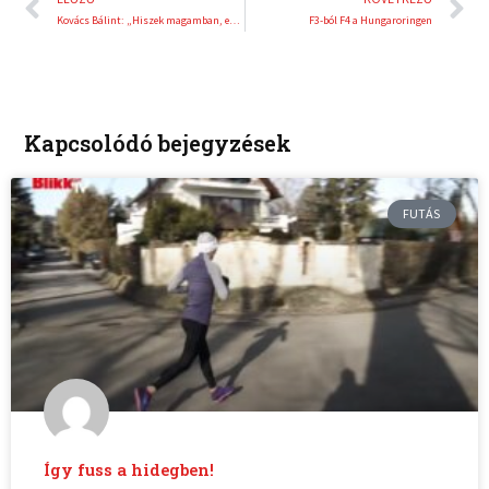
Kovács Bálint: „Hiszek magamban, ezért dolgozom már hónapok óta!”
F3-ból F4 a Hungaroringen
Kapcsolódó bejegyzések
FUTÁS
Így fuss a hidegben!