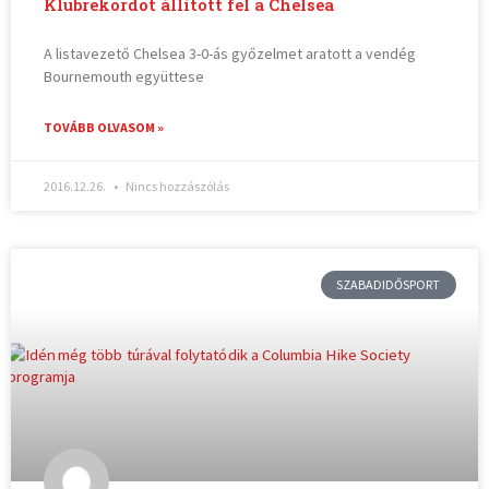
Klubrekordot állított fel a Chelsea
A listavezető Chelsea 3-0-ás győzelmet aratott a vendég
Bournemouth együttese
TOVÁBB OLVASOM »
2016.12.26.
Nincs hozzászólás
SZABADIDŐSPORT