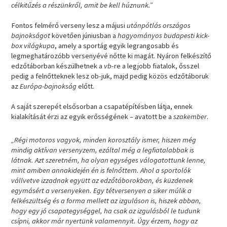
célkitűzés a részünkről, amit be kell húznunk.”
Fontos felmérő verseny lesz a májusi
utánpótlás országos
bajnokságot
követően júniusban a
hagyományos budapesti kick-
box világkupa
, amely a sportág egyik legrangosabb és
legmeghatározóbb versenyévé nőtte ki magát. Nyáron felkészítő
edzőtáborban készülhetnek a
vb
-re a legjobb fiatalok, ősszel
pedig a felnőtteknek lesz ob-juk, majd pedig közös edzőtáboruk
az
Európa-bajnokság
előtt.
A saját szerepét elsősorban a csapatépítésben látja, ennek
kialakítását érzi az egyik erősségének – avatott be a
szakember
.
„Régi motoros vagyok, minden korosztály ismer, hiszen még
mindig aktívan versenyzem, ezáltal még a legfiatalabbak is
látnak. Azt szeretném, ha olyan egységes válogatottunk lenne,
mint amiben annakidején én is felnőttem. Ahol a sportolók
vállvetve izzadnak együtt az edzőtáborokban, és küzdenek
egymásért a versenyeken. Egy tétversenyen a siker múlik a
felkészültség és a forma mellett az izguláson is, hiszek abban,
hogy egy jó csapategységgel, ha csak az izgulásból le tudunk
csípni, akkor már nyertünk valamennyit. Úgy érzem, hogy az