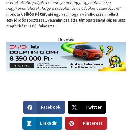
érintettek elfogadják a személyemet, úgyhogy ebben én jó
nagykövet lehetek, hogy a srácokat és az edzőket összerázzam”
–
mondta
Csikós Péter
, aki úgy véli, hogy a vállalkozásai mellett
egy jó időbeosztással, valamint családja támogatásával képes lesz
megbirkózni az új feladattal.
Hirdetés
S
S
Facebook
Twitter
h
h
a
a
S
S
r
r
Linkedin
Pinterest
h
h
e
e
a
a