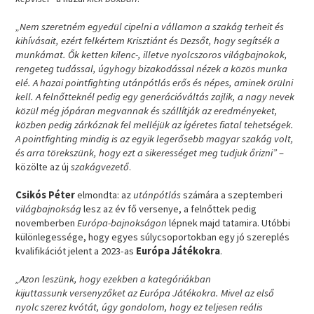
„Nem szeretném egyedül cipelni a vállamon a szakág terheit és
kihívásait, ezért felkértem Krisztiánt és Dezsőt, hogy segítsék a
munkámat. Ők ketten kilenc-, illetve nyolcszoros világbajnokok,
rengeteg tudással, úgyhogy bizakodással nézek a közös munka
elé. A hazai pointfighting utánpótlás erős és népes, aminek örülni
kell. A felnőtteknél pedig egy generációváltás zajlik, a nagy nevek
közül még jópáran megvannak és szállítják az eredményeket,
közben pedig zárkóznak fel melléjük az ígéretes fiatal tehetségek.
A pointfighting mindig is az egyik legerősebb magyar szakág volt,
és arra törekszünk, hogy ezt a sikerességet meg tudjuk őrizni”
–
közölte az új
szakágvezető
.
Csikós Péter
elmondta: az
utánpótlás
számára a szeptemberi
világbajnokság
lesz az év fő versenye, a felnőttek pedig
novemberben
Európa-bajnokságon
lépnek majd tatamira. Utóbbi
különlegessége, hogy egyes súlycsoportokban egy jó szereplés
kvalifikációt jelent a 2023-as
Európa Játékokra
.
„Azon leszünk, hogy ezekben a kategóriákban
kijuttassunk versenyzőket az Európa Játékokra. Mivel az első
nyolc szerez kvótát, úgy gondolom, hogy ez teljesen reális