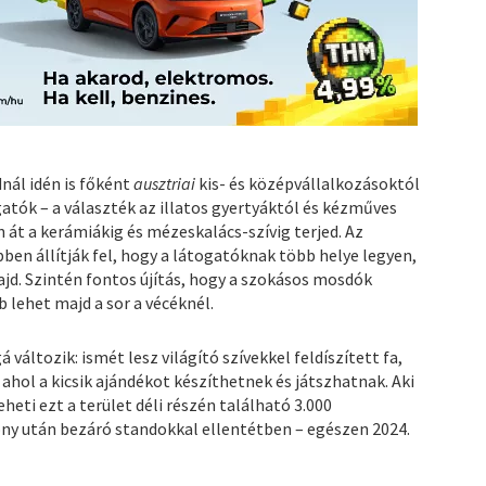
dnál idén is főként
ausztriai
kis- és középvállalkozásoktól
ók – a választék az illatos gyertyáktól és kézműves
át a kerámiákig és mézeskalács-szívig terjed. Az
bben állítják fel, hogy a látogatóknak több helye legyen,
jd. Szintén fontos újítás, hogy a szokásos mosdók
b lehet majd a sor a vécéknél.
 változik: ismét lesz világító szívekkel feldíszített fa,
hol a kicsik ajándékot készíthetnek és játszhatnak. Aki
eti ezt a terület déli részén található 3.000
ny után bezáró standokkal ellentétben – egészen 2024.