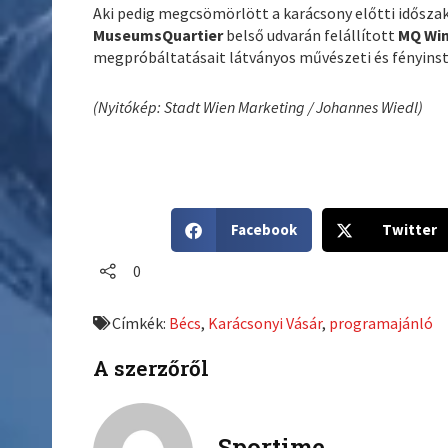
Aki pedig megcsömörlött a karácsony előtti időszak
MuseumsQuartier
belső udvarán felállított
MQ Wi
megpróbáltatásait látványos művészeti és fényinstal
(Nyitókép: Stadt Wien Marketing / Johannes Wiedl)
S
S
Facebook
Twitter
h
h
a
a
0
r
r
e
e
Címkék:
Bécs
,
Karácsonyi Vásár
,
programajánló
o
o
n
n
A szerzőről
f
t
a
w
c
i
Sportime
e
t