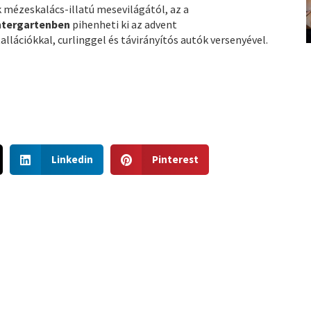
 mézeskalács-illatú mesevilágától, az a
ntergartenben
pihenheti ki az advent
lációkkal, curlinggel és távirányítós autók versenyével.
S
S
Linkedin
Pinterest
h
h
a
a
r
r
e
e
o
o
n
n
l
p
i
i
n
n
k
t