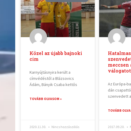
Közel az újabb bajnoki
Hatalmas
cím
szenvedet
meccsen 
válogatot
Karnyújtásnyira került a
címvédéstől a Blázsovics
Az Európa-ba
Ádám, Bányik Csaba kettős
dán csapattó
szenvedett 
TOVÁBB OLVASOM »
TOVÁBB OLVA
2020.11.30.
Nincs hozzászólás
2017.09.20.
N