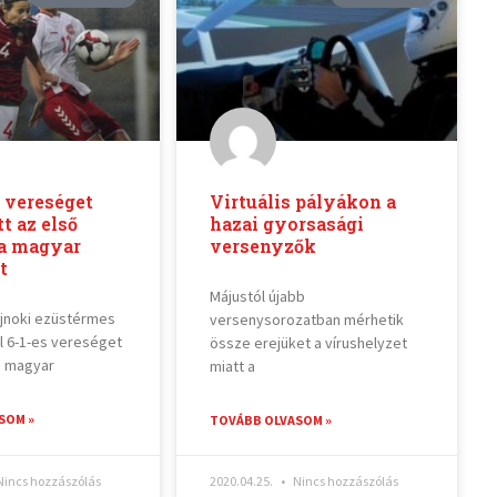
 vereséget
Virtuális pályákon a
t az első
hazai gyorsasági
a magyar
versenyzők
t
Májustól újabb
jnoki ezüstérmes
versenysorozatban mérhetik
l 6-1-es vereséget
össze erejüket a vírushelyzet
a magyar
miatt a
SOM »
TOVÁBB OLVASOM »
incs hozzászólás
2020.04.25.
Nincs hozzászólás