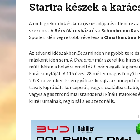
Startra készek a kará
A melegrekordok és kora őszies időjárás ellenére a
szezonra. A
Bécsi Városháza
és a
Schönbrunni Kas
Spoiler: idén végre több vécé lesz a
Christkindlmar
Az adventi időszakban
Bécs
minden nagyobb tere és
másként idén sem. A
Grabenen
már szerelik a híres d
múlt héten a helyére emelték
Európa
egyik legisme
karácsonyfáját. A 115 éves, 28 méter magas fenyőt 
2023. november 10-én gyúlnak ki rajta az ünnepi fén
tavaly kipróbált koncepciót, vagyis családbarátabb,
Vagyis a gasztronómiai standoknál kínált italok és 
kritériumainak, regionális és szezonális.
H