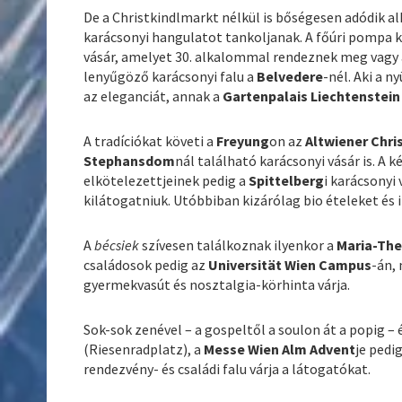
De a Christkindlmarkt nélkül is bőségesen adódik a
karácsonyi hangulatot tankoljanak. A főúri pompa 
vásár, amelyet 30. alkalommal rendeznek meg vagy 
lenyűgöző karácsonyi falu a
Belvedere
-nél. Aki a 
az eleganciát, annak a
Gartenpalais Liechtenstein
A tradíciókat követi a
Freyung
on az
Altwiener Chri
Stephansdom
nál található karácsonyi vásár is. 
elkötelezettjeinek pedig a
Spittelberg
i karácsonyi 
kilátogatniuk. Utóbbiban kizárólag bio ételeket és
A
bécsiek
szívesen találkoznak ilyenkor a
Maria-The
családosok pedig az
Universität Wien Campus
-án, 
gyermekvasút és nosztalgia-körhinta várja.
Sok-sok zenével – a gospeltől a soulon át a popig – 
(Riesenradplatz), a
Messe Wien Alm
Advent
je pedi
rendezvény- és családi falu várja a látogatókat.