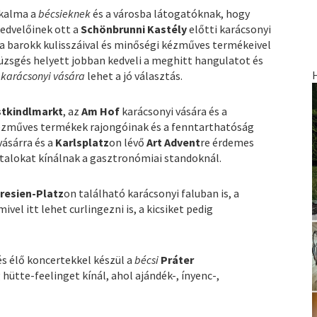
lkalma a
bécsieknek
és a városba látogatóknak, hogy
kedvelőinek ott a
Schönbrunni Kastély
előtti karácsonyi
a barokk kulisszáival és minőségi kézműves termékeivel
nyüzsgés helyett jobban kedveli a meghitt hangulatot és
karácsonyi vására
lehet a jó választás.
stkindlmarkt
, az
Am Hof
karácsonyi vására és a
A kézműves termékek rajongóinak és a fenntarthatóság
vásárra és a
Karlsplatz
on lévő
Art Advent
re érdemes
 italokat kínálnak a gasztronómiai standoknál.
resien-Platz
on található karácsonyi faluban is, a
mivel itt lehet curlingezni is, a kicsiket pedig
és élő koncertekkel készül a
bécsi
Práter
g hütte-feelinget kínál, ahol ajándék-, ínyenc-,