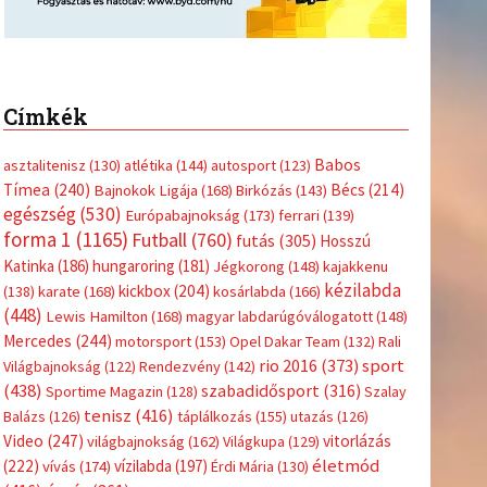
Címkék
Babos
asztalitenisz
(130)
atlétika
(144)
autosport
(123)
Tímea
(240)
Bécs
(214)
Bajnokok Ligája
(168)
Birkózás
(143)
egészség
(530)
Európabajnokság
(173)
ferrari
(139)
forma 1
(1165)
Futball
(760)
futás
(305)
Hosszú
Katinka
(186)
hungaroring
(181)
Jégkorong
(148)
kajakkenu
kézilabda
kickbox
(204)
(138)
karate
(168)
kosárlabda
(166)
(448)
Lewis Hamilton
(168)
magyar labdarúgóválogatott
(148)
Mercedes
(244)
motorsport
(153)
Opel Dakar Team
(132)
Rali
sport
rio 2016
(373)
Világbajnokság
(122)
Rendezvény
(142)
(438)
szabadidősport
(316)
Sportime Magazin
(128)
Szalay
tenisz
(416)
Balázs
(126)
táplálkozás
(155)
utazás
(126)
Video
(247)
vitorlázás
világbajnokság
(162)
Világkupa
(129)
életmód
(222)
vívás
(174)
vízilabda
(197)
Érdi Mária
(130)