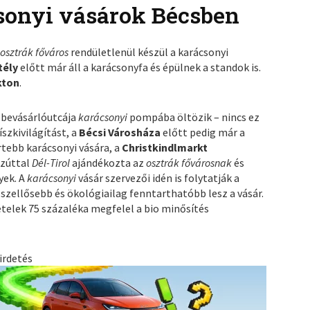
csonyi vásárok Bécsben
z
osztrák főváros
rendületlenül készül a karácsonyi
tély
előtt már áll a karácsonyfa és épülnek a standok is.
kton
.
 bevásárlóutcája
karácsonyi
pompába öltözik – nincs ez
íszkivilágítást, a
Bécsi Városháza
előtt pedig már a
rtebb karácsonyi vására, a
Christkindlmarkt
ezúttal
Dél-Tirol
ajándékozta az
osztrák fővárosnak
és
yek. A
karácsonyi
vásár szervezői idén is folytatják a
 szellősebb és ökológiailag fenntarthatóbb lesz a vásár.
ételek 75 százaléka megfelel a bio minősítés
irdetés