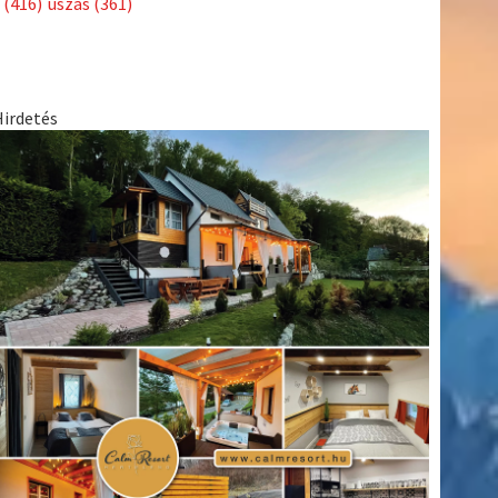
(416)
úszás
(361)
Hirdetés