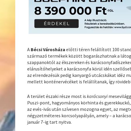
A
Bécsi Városháza
előtti téren felállított 100 stan
származó termékek között bogarászhatnak a látogat
szappanoktól az ékszereken és karácsonyfadíszeken 
elárusítóhelyeket a karácsonyfa körül idén szellőse
az elrendezésük pedig kanyargó utcácskákat idéz ma
mellett konténervécéket is felállítanak, így rövideb
A terület északi része most is
karácsonyi
mesevilággá
Puszi-pont, hagyományos körhinta és gyerekkuckó, a
az evés-ivás után szívesen mozogna egyet, az megteh
négyzetméteres korcsolyapályán, amely – a karácso
január 7-ig tart nyitva.