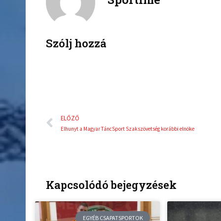
b
t
o
e
o
r
k
Szólj hozzá
Előző
ELŐZŐ
Elhunyt a Magyar TáncSport Szakszövetség korábbi elnöke
Kapcsolódó bejegyzések
EGYÉB CSAPATSPORTOK