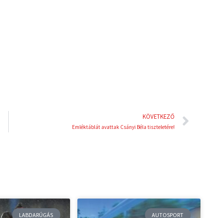
e
e
d
r
i
e
n
s
t
Köve
KÖVETKEZŐ
Emléktáblát avattak Csányi Béla tiszteletére!
LABDARÚGÁS
AUTOSPORT