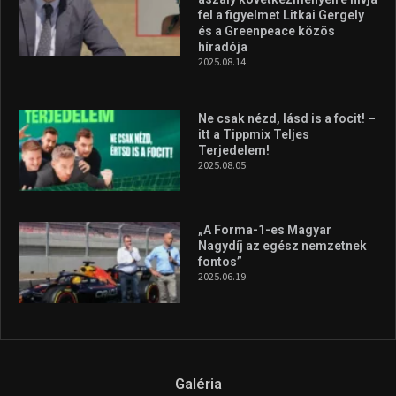
fel a figyelmet Litkai Gergely
és a Greenpeace közös
híradója
2025.08.14.
Ne csak nézd, lásd is a focit! –
itt a Tippmix Teljes
Terjedelem!
2025.08.05.
„A Forma-1-es Magyar
Nagydíj az egész nemzetnek
fontos”
2025.06.19.
Galéria