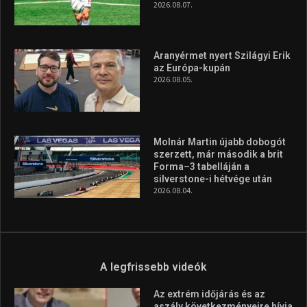
2026.08.07.
Aranyérmet nyert Szilágyi Erik
az Európa-kupán
2026.08.05.
Molnár Martin újabb dobogót
szerzett, már második a brit
Forma–3 tabelláján a
silverstone-i hétvége után
2026.08.04.
A legfrissebb videók
Az extrém időjárás és az
aszály következményeire hívja