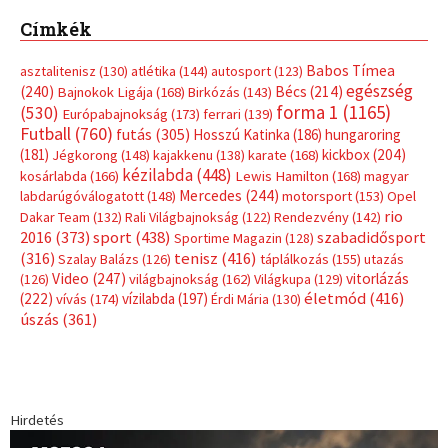
Címkék
Babos Tímea
asztalitenisz
(130)
atlétika
(144)
autosport
(123)
egészség
(240)
Bécs
(214)
Bajnokok Ligája
(168)
Birkózás
(143)
forma 1
(1165)
(530)
Európabajnokság
(173)
ferrari
(139)
Futball
(760)
futás
(305)
Hosszú Katinka
(186)
hungaroring
(181)
kickbox
(204)
Jégkorong
(148)
kajakkenu
(138)
karate
(168)
kézilabda
(448)
kosárlabda
(166)
Lewis Hamilton
(168)
magyar
Mercedes
(244)
labdarúgóválogatott
(148)
motorsport
(153)
Opel
rio
Dakar Team
(132)
Rali Világbajnokság
(122)
Rendezvény
(142)
sport
(438)
2016
(373)
szabadidősport
Sportime Magazin
(128)
(316)
tenisz
(416)
Szalay Balázs
(126)
táplálkozás
(155)
utazás
Video
(247)
vitorlázás
(126)
világbajnokság
(162)
Világkupa
(129)
életmód
(416)
(222)
vívás
(174)
vízilabda
(197)
Érdi Mária
(130)
úszás
(361)
Hirdetés