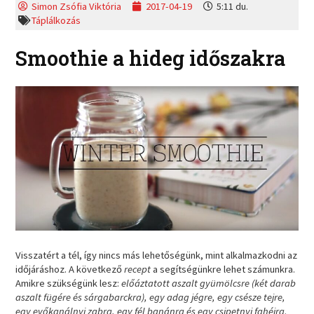
Simon Zsófia Viktória
2017-04-19
5:11 du.
Táplálkozás
Smoothie a hideg időszakra
Visszatért a tél, így nincs más lehetőségünk, mint alkalmazkodni az
időjáráshoz. A következő
recept
a segítségünkre lehet számunkra.
Amikre szükségünk lesz:
előáztatott aszalt gyümölcsre (két darab
aszalt fügére és sárgabarckra), egy adag jégre, egy csésze tejre,
egy evőkanálnyi zabra, egy fél banánra és egy csipetnyi fahéjra
.