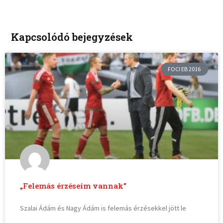
Kapcsolódó bejegyzések
FOCI EB 2016
„Felemás érzéseim vannak”
Szalai Ádám és Nagy Ádám is felemás érzésekkel jött le