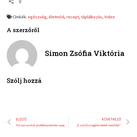
0
n
n
e
e
f
t
o
o
a
w
Címkék:
egészség
,
életmód
,
recept
,
táplálkozás
,
Video
n
n
c
i
l
p
e
t
A szerzőről
i
i
b
t
n
n
o
e
k
t
o
r
e
e
Simon Zsófia Viktória
k
d
r
i
e
n
s
t
Szólj hozzá
Előző
K
ELŐZŐ
KÖVETKEZŐ
Túl van az első problémamentes napján a McLaren-Honda
„A szűrővizsgálat életet menthet”