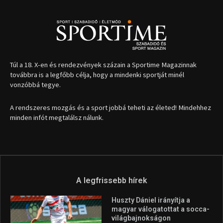
Túl a 18. X-en és rendezvények százain a Sportime Magazinnak
továbbra is a legfőbb célja, hogy a mindenki sportját minél
vonzóbbá tegye.
A rendszeres mozgás és a sport jobbá teheti az életed! Mindehhez
minden infót megtalálsz nálunk.
A legfrissebb hírek
Huszty Dániel irányítja a
magyar válogatottat a socca-
világbajnokságon