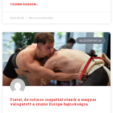
TOVÁBB OLVASOM »
2016.06.04.
Nincs hozzászólás
KÜZDŐSPORTOK
Fiatal, de rutinos csapattal utazik a magyar
válogatott a szumó Európa-bajnokságra