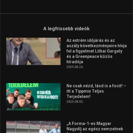
A legfrissebb videók
Az extrém időjárás és az
aszály következményeire hívja
fel a figyelmet Litkai Gergely
és a Greenpeace közös
híradója
2025.08.14.
Ne csak nézd, lásd is a focit! –
itt a Tippmix Teljes
Terjedelem!
2025.08.05.
„A Forma-1-es Magyar
Nagydíj az egész nemzetnek