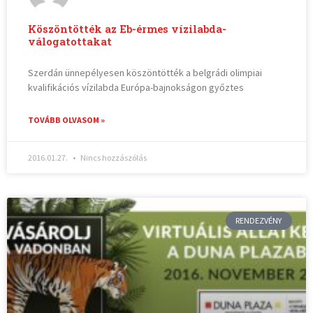
Köszöntötték az Eb-érmes vízilabda-
válogatottakat
Szerdán ünnepélyesen köszöntötték a belgrádi olimpiai
kvalifikációs vízilabda Európa-bajnokságon győztes
TOVÁBB OLVASOM »
2016.01.27.
Nincs hozzászólás
RENDEZVÉNY