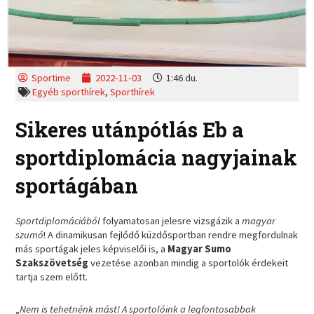
Sportime
2022-11-03
1:46 du.
Egyéb sporthírek
,
Sporthírek
Sikeres utánpótlás Eb a
sportdiplomácia nagyjainak
sportágában
Sportdiplomáciából
folyamatosan jelesre vizsgázik a
magyar
szumó
! A dinamikusan fejlődő küzdősportban rendre megfordulnak
más sportágak jeles képviselői is, a
Magyar Sumo
Szakszövetség
vezetése azonban mindig a sportolók érdekeit
tartja szem előtt.
„
Nem is tehetnénk mást! A sportolóink a legfontosabbak