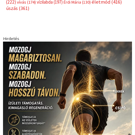
életmód
(416)
(222)
vívás
(174)
vízilabda
(197)
Érdi Mária
(130)
úszás
(361)
Hirdetés