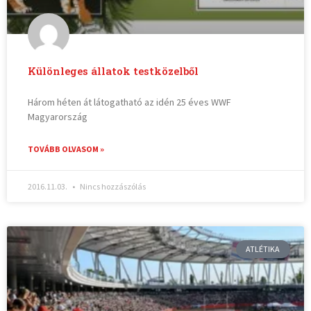
Különleges állatok testközelből
Három héten át látogatható az idén 25 éves WWF
Magyarország
TOVÁBB OLVASOM »
2016.11.03.
Nincs hozzászólás
ATLÉTIKA