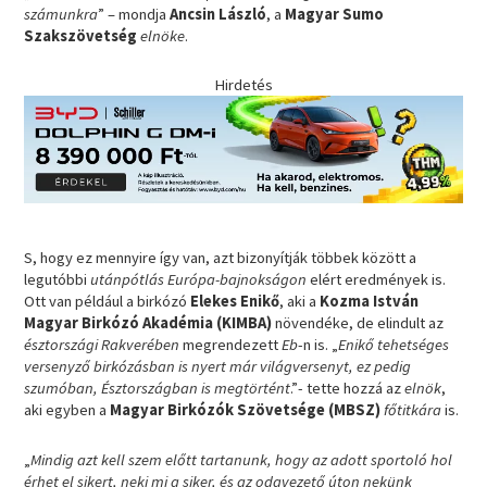
számunkra
” – mondja
Ancsin László
, a
Magyar Sumo
Szakszövetség
elnöke
.
Hirdetés
S, hogy ez mennyire így van, azt bizonyítják többek között a
legutóbbi
utánpótlás Európa-bajnokságon
elért eredmények is.
Ott van például a birkózó
Elekes Enikő
, aki a
Kozma István
Magyar Birkózó Akadémia (KIMBA)
növendéke, de elindult az
észtországi Rakverében
megrendezett
Eb
-n is. „
Enikő tehetséges
versenyző birkózásban is nyert már világversenyt, ez pedig
szumóban, Észtországban is megtörtént
.”- tette hozzá az
elnök
,
aki egyben a
Magyar Birkózók Szövetsége (MBSZ)
főtitkára
is.
„
Mindig azt kell szem előtt tartanunk, hogy az adott sportoló hol
érhet el sikert, neki mi a siker, és az odavezető úton nekünk