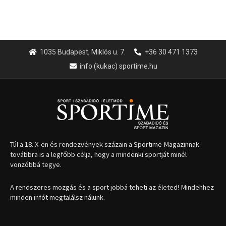
1035 Budapest, Miklós u. 7.
+36 30 471 1373
info (kukac) sportime.hu
Túl a 18. X-en és rendezvények százain a Sportime Magazinnak
továbbra is a legfőbb célja, hogy a mindenki sportját minél
vonzóbbá tegye.
A rendszeres mozgás és a sport jobbá teheti az életed! Mindehhez
minden infót megtalálsz nálunk.