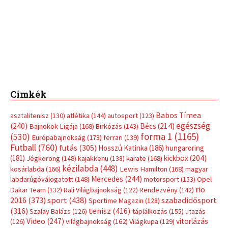
Címkék
Babos Tímea
asztalitenisz
(130)
atlétika
(144)
autosport
(123)
egészség
(240)
Bécs
(214)
Bajnokok Ligája
(168)
Birkózás
(143)
forma 1
(1165)
(530)
Európabajnokság
(173)
ferrari
(139)
Futball
(760)
futás
(305)
Hosszú Katinka
(186)
hungaroring
(181)
kickbox
(204)
Jégkorong
(148)
kajakkenu
(138)
karate
(168)
kézilabda
(448)
kosárlabda
(166)
Lewis Hamilton
(168)
magyar
Mercedes
(244)
labdarúgóválogatott
(148)
motorsport
(153)
Opel
rio
Dakar Team
(132)
Rali Világbajnokság
(122)
Rendezvény
(142)
sport
(438)
2016
(373)
szabadidősport
Sportime Magazin
(128)
(316)
tenisz
(416)
Szalay Balázs
(126)
táplálkozás
(155)
utazás
Video
(247)
vitorlázás
(126)
világbajnokság
(162)
Világkupa
(129)