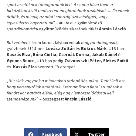
sportvezetőknek támogatnunk kell. A szumó háza táján a
birkózókon kívül rendszerint megfordulnak dzsúdósok is. Én ennek
örülök, és mindig az adott sportági szövetséggel, vagy
egyesülettel egyeztetünk
” – árulta el a gyümölcsöző
sportdiplomáciai
együttműködés sikerének titkát
Ancsin László
.
Rakverében
három korosztályban voltak
magyar dobogósok
,
győztesek. U 14-ben
Lovász Zoltán
és
Bokros Márk
, U16-ban
Kaszás Elza, Róna Cintia, Csernák Dorina, Jakab Dániel
és
Gyenes Bence
, U18-ban pedig
Zsivnovszki Péter, Elekes Enikő
és
Kaszás Elza
szerzett
Eb-aranyat
.
„
Büszkék vagyunk a mindenkori utánpótlásunkra. Tudni kell azt,
hogy versenyzőink amatőrök. Ezért amikor a fiatal szumósok a
felnőtt kor határát elérik, elég nagy lemorzsolódással kell
szembenéznünk
.” – összegzett
Ancsin László
.
S
S
Facebook
Twitter