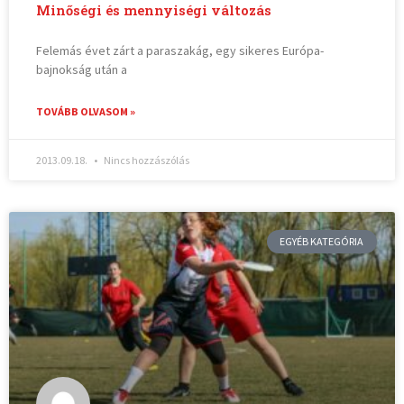
Minőségi és mennyiségi változás
Felemás évet zárt a paraszakág, egy sikeres Európa-
bajnokság után a
TOVÁBB OLVASOM »
2013.09.18.
Nincs hozzászólás
EGYÉB KATEGÓRIA