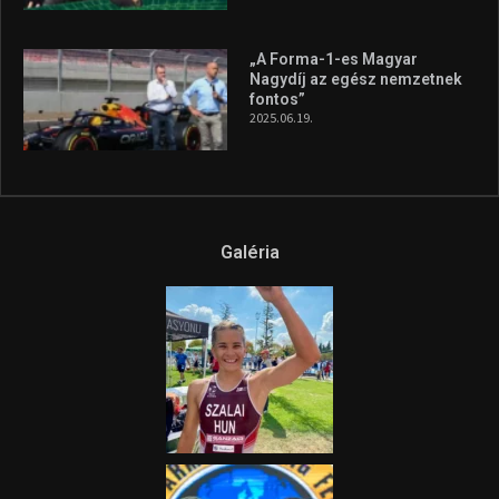
A legfrissebb videók
Az extrém időjárás és az
aszály következményeire hívja
fel a figyelmet Litkai Gergely
és a Greenpeace közös
híradója
2025.08.14.
Ne csak nézd, lásd is a focit! –
itt a Tippmix Teljes
Terjedelem!
2025.08.05.
„A Forma-1-es Magyar
Nagydíj az egész nemzetnek
fontos”
2025.06.19.