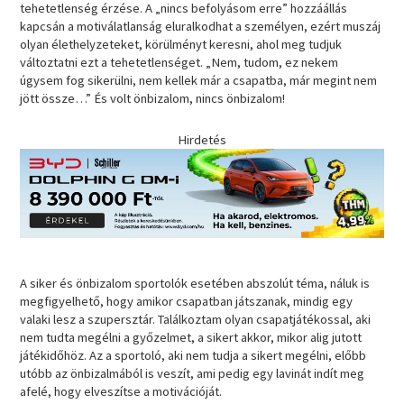
tehetetlenség érzése. A „nincs befolyásom erre” hozzáállás
kapcsán a motiválatlanság eluralkodhat a személyen, ezért muszáj
olyan élethelyzeteket, körülményt keresni, ahol meg tudjuk
változtatni ezt a tehetetlenséget. „Nem, tudom, ez nekem
úgysem fog sikerülni, nem kellek már a csapatba, már megint nem
jött össze…” És volt önbizalom, nincs önbizalom!
Hirdetés
A siker és önbizalom sportolók esetében abszolút téma, náluk is
megfigyelhető, hogy amikor csapatban játszanak, mindig egy
valaki lesz a szupersztár. Találkoztam olyan csapatjátékossal, aki
nem tudta megélni a győzelmet, a sikert akkor, mikor alig jutott
játékidőhöz. Az a sportoló, aki nem tudja a sikert megélni, előbb
utóbb az önbizalmából is veszít, ami pedig egy lavinát indít meg
afelé, hogy elveszítse a motivációját.