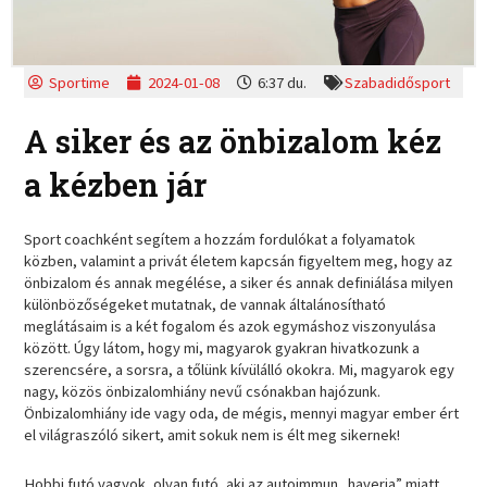
Sportime
2024-01-08
6:37 du.
Szabadidősport
A siker és az önbizalom kéz
a kézben jár
Sport coachként segítem a hozzám fordulókat a folyamatok
közben, valamint a privát életem kapcsán figyeltem meg, hogy az
önbizalom és annak megélése, a siker és annak definiálása milyen
különbözőségeket mutatnak, de vannak általánosítható
meglátásaim is a két fogalom és azok egymáshoz viszonyulása
között. Úgy látom, hogy mi, magyarok gyakran hivatkozunk a
szerencsére, a sorsra, a tőlünk kívülálló okokra. Mi, magyarok egy
nagy, közös önbizalomhiány nevű csónakban hajózunk.
Önbizalomhiány ide vagy oda, de mégis, mennyi magyar ember ért
el világraszóló sikert, amit sokuk nem is élt meg sikernek!
Hobbi futó vagyok, olyan futó, aki az autoimmun „haverja” miatt