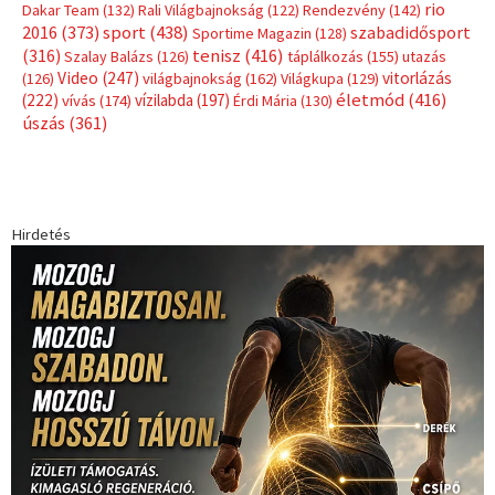
Címkék
Babos Tímea
asztalitenisz
(130)
atlétika
(144)
autosport
(123)
egészség
(240)
Bécs
(214)
Bajnokok Ligája
(168)
Birkózás
(143)
forma 1
(1165)
(530)
Európabajnokság
(173)
ferrari
(139)
Futball
(760)
futás
(305)
Hosszú Katinka
(186)
hungaroring
(181)
kickbox
(204)
Jégkorong
(148)
kajakkenu
(138)
karate
(168)
kézilabda
(448)
kosárlabda
(166)
Lewis Hamilton
(168)
magyar
Mercedes
(244)
labdarúgóválogatott
(148)
motorsport
(153)
Opel
rio
Dakar Team
(132)
Rali Világbajnokság
(122)
Rendezvény
(142)
sport
(438)
2016
(373)
szabadidősport
Sportime Magazin
(128)
(316)
tenisz
(416)
Szalay Balázs
(126)
táplálkozás
(155)
utazás
Video
(247)
vitorlázás
(126)
világbajnokság
(162)
Világkupa
(129)
életmód
(416)
(222)
vívás
(174)
vízilabda
(197)
Érdi Mária
(130)
úszás
(361)