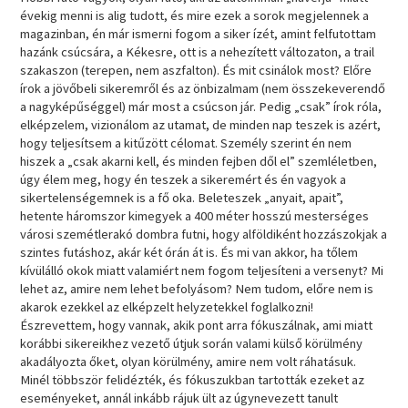
évekig menni is alig tudott, és mire ezek a sorok megjelennek a
magazinban, én már ismerni fogom a siker ízét, amint felfutottam
hazánk csúcsára, a Kékesre, ott is a nehezített változaton, a trail
szakaszon (terepen, nem aszfalton). És mit csinálok most? Előre
írok a jövőbeli sikeremről és az önbizalmam (nem összekeverendő
a nagyképűséggel) már most a csúcson jár. Pedig „csak” írok róla,
elképzelem, vizionálom az utamat, de minden nap teszek is azért,
hogy teljesítsem a kitűzött célomat. Személy szerint én nem
hiszek a „csak akarni kell, és minden fejben dől el” szemléletben,
úgy élem meg, hogy én teszek a sikeremért és én vagyok a
sikertelenségemnek is a fő oka. Beleteszek „anyait, apait”,
hetente háromszor kimegyek a 400 méter hosszú mesterséges
városi szemétlerakó dombra futni, hogy alföldiként hozzászokjak a
szintes futáshoz, akár két órán át is. És mi van akkor, ha tőlem
kívülálló okok miatt valamiért nem fogom teljesíteni a versenyt? Mi
lehet az, amire nem lehet befolyásom? Nem tudom, előre nem is
akarok ezekkel az elképzelt helyzetekkel foglalkozni!
Észrevettem, hogy vannak, akik pont arra fókuszálnak, ami miatt
korábbi sikereikhez vezető útjuk során valami külső körülmény
akadályozta őket, olyan körülmény, amire nem volt ráhatásuk.
Minél többször felidézték, és fókuszukban tartották ezeket az
eseményeket, annál inkább rájuk ült az úgynevezett tanult