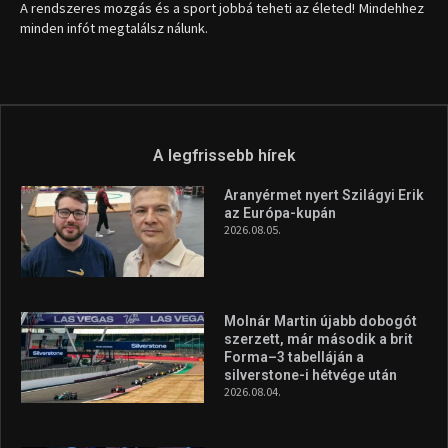
1035 Budapest, Miklós u. 7.
+36 30 471 1373
info (kukac) sportime.hu
Túl a 18. X-en és rendezvények százain a Sportime Magazinnak
továbbra is a legfőbb célja, hogy a mindenki sportját minél
vonzóbbá tegye.
A rendszeres mozgás és a sport jobbá teheti az életed! Mindehhez
minden infót megtalálsz nálunk.
A legfrissebb hírek