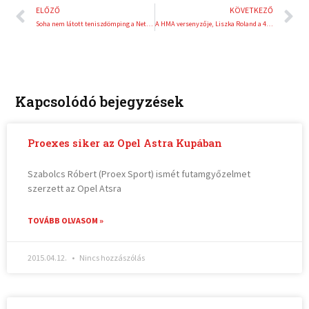
Előző
K
ELŐZŐ
KÖVETKEZŐ
Soha nem látott teniszdömping a Network4 csatornáin 2024-ben!
A HMA versenyzője, Liszka Roland a 4. helyen zárta a Superenduro-vb németországi fordulóját
Kapcsolódó bejegyzések
Proexes siker az Opel Astra Kupában
Szabolcs Róbert (Proex Sport) ismét futamgyőzelmet
szerzett az Opel Atsra
TOVÁBB OLVASOM »
2015.04.12.
Nincs hozzászólás