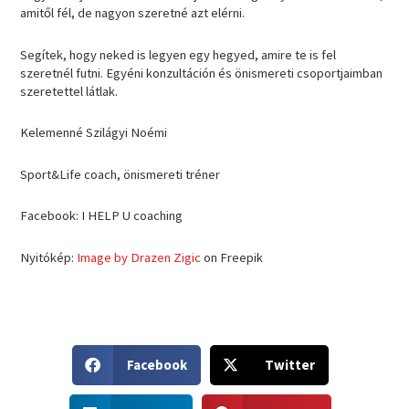
amitől fél, de nagyon szeretné azt elérni.
Segítek, hogy neked is legyen egy hegyed, amire te is fel
szeretnél futni. Egyéni konzultáción és önismereti csoportjaimban
szeretettel látlak.
Kelemenné Szilágyi Noémi
Sport&Life coach, önismereti tréner
Facebook: I HELP U coaching
Nyitókép:
Image by Drazen Zigic
on Freepik
S
S
Facebook
Twitter
h
h
a
a
S
S
r
r