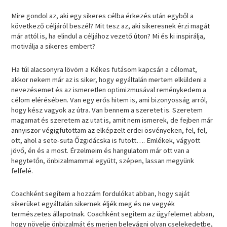
Mire gondol az, aki egy sikeres célba érkezés után egyből a
következő céljáról beszél? Mit tesz az, aki sikeresnek érzi magát
már attól is, ha elindul a céljához vezető úton? Mi és ki inspirálja,
motiválja a sikeres embert?
Ha túl alacsonyra lövöm a Kékes futásom kapcsán a célomat,
akkor nekem már az is siker, hogy egyáltalán mertem elküldeni a
nevezésemet és az ismeretlen optimizmusával reménykedem a
célom elérésében. Van egy erős hitem is, ami bizonyosság arról,
hogy kész vagyok az útra. Van bennem a szeretet is. Szeretem
magamat és szeretem az utat is, amit nem ismerek, de fejben már
annyiszor végigfutottam az elképzelt erdei ösvényeken, fel, fel,
ott, ahol a sete-suta Őzgidácska is futott…. Emlékek, vágyott
jövő, én és a most. Érzelmeim és hangulatom már ott van a
hegytetőn, önbizalmammal együtt, szépen, lassan megyünk
felfelé.
Coachként segítem a hozzám fordulókat abban, hogy saját
sikerüket egyáltalán sikernek éljék meg és ne vegyék
természetes állapotnak. Coachként segítem az ügyfelemet abban,
hogy növelje önbizalmát és merjen belevágni olyan cselekedetbe,