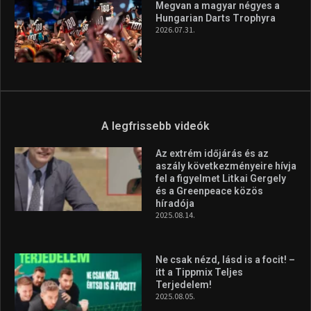
Aranyérmet nyert Szilágyi Erik
az Európa-kupán
2026.08.05.
Molnár Martin újabb dobogót
szerzett, már második a brit
Forma–3 tabelláján a
silverstone-i hétvége után
2026.08.04.
Megvan a magyar négyes a
Hungarian Darts Trophyra
2026.07.31.