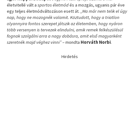
életvitellé vált a
sportos életmód
és a mozgás, ugyanis pár éve
egy teljes életmódváltozáson esett át.
„Ma már nem telik el úgy
nap, hogy ne mozognék valamit. Köztudott, hogy a triatlon
olyannyira fontos szerepet játszik az életemben, hogy nyáron
több versenyen is tervezek elindulni, amik remek felkészülésül
fognak szolgálni arra a nagy dobásra, amit első magyarként
szeretnék majd véghez vinni”
– mondta
Horváth Norbi
.
Hirdetés