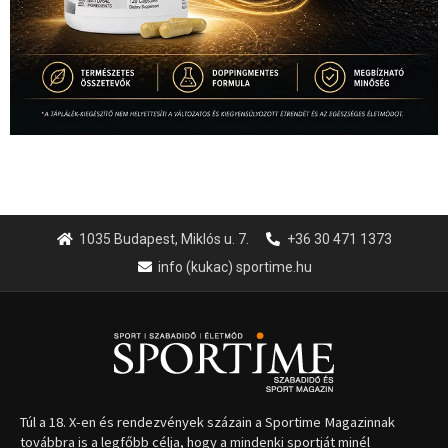
1035 Budapest, Miklós u. 7.
+36 30 471 1373
info (kukac) sportime.hu
Túl a 18. X-en és rendezvények százain a Sportime Magazinnak
továbbra is a legfőbb célja, hogy a mindenki sportját minél