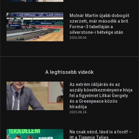
Molnár Martin újabb dobogót
szerzett, már második a brit
Forma–3 tabelláján a
silverstone-i hétvége után
2026.08.04.
A legfrissebb videók
Az extrém időjárás és az
aszály következményeire hívja
fel a figyelmet Litkai Gergely
és a Greenpeace közös
híradója
2025.08.14.
Ne csak nézd, lásd is a focit! –
itt a Tippmix Teljes