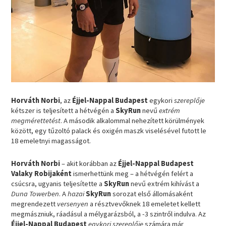
Horváth Norbi
, az
Éjjel-Nappal Budapest
egykori
szereplője
kétszer is teljesített a hétvégén a
SkyRun
nevű
extrém
megmérettetést
. A második alkalommal nehezített körülmények
között, egy tűzoltó palack és oxigén maszk viselésével futott le
18 emeletnyi magasságot.
Horváth Norbi
– akit korábban az
Éjjel-Nappal Budapest
Valaky Robijaként
ismerhettünk meg – a hétvégén felért a
csúcsra, ugyanis teljesítette a
SkyRun
nevű extrém kihívást a
Duna Towerben
. A
hazai
SkyRun
sorozat első állomásaként
megrendezett
versenyen
a résztvevőknek 18 emeletet kellett
megmászniuk, ráadásul a mélygarázsból, a -3 szintről indulva. Az
Éjjel-Nappal Budapest
egykori szereplője
számára már