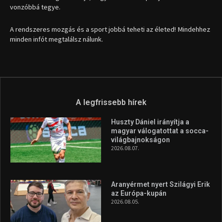
vonzóbbá tegye.
A rendszeres mozgás és a sport jobbá teheti az életed! Mindehhez
minden infót megtalálsz nálunk.
A legfrissebb hírek
Huszty Dániel irányítja a
magyar válogatottat a socca-
világbajnokságon
2026.08.07.
Aranyérmet nyert Szilágyi Erik
az Európa-kupán
2026.08.05.