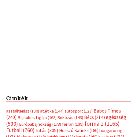
Címkék
Babos Tímea
asztalitenisz
(130)
atlétika
(144)
autosport
(123)
egészség
(240)
Bécs
(214)
Bajnokok Ligája
(168)
Birkózás
(143)
forma 1
(1165)
(530)
Európabajnokság
(173)
ferrari
(139)
Futball
(760)
futás
(305)
Hosszú Katinka
(186)
hungaroring
(181)
kickbox
(204)
Jégkorong
(148)
kajakkenu
(138)
karate
(168)