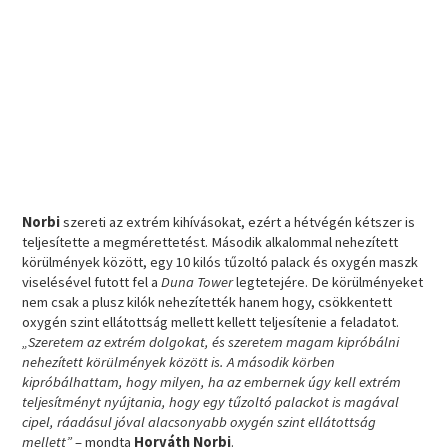
Norbi
szereti az extrém kihívásokat, ezért a hétvégén kétszer is
teljesítette a megmérettetést. Második alkalommal nehezített
körülmények között, egy 10 kilós tűzoltó palack és oxygén maszk
viselésével futott fel a
Duna Tower
legtetejére. De körülményeket
nem csak a plusz kilók nehezítették hanem hogy, csökkentett
oxygén szint ellátottság mellett kellett teljesítenie a feladatot.
„Szeretem az extrém dolgokat, és szeretem magam kipróbálni
nehezített körülmények között is. A második körben
kipróbálhattam, hogy milyen, ha az embernek úgy kell extrém
teljesítményt nyújtania, hogy egy tűzoltó palackot is magával
cipel, ráadásul jóval alacsonyabb oxygén szint ellátottság
mellett”
– mondta
Horváth Norbi
.