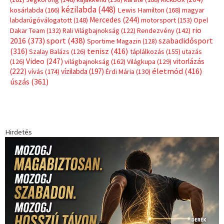
kézilabda
(448)
kosárlabda
(166)
Lewis Hamilton
(168)
magyar
Mercedes
(244)
labdarúgóválogatott
(148)
motorsport
(153)
Opel
rio
Dakar Team
(132)
Rali Világbajnokság
(122)
Rendezvény
(142)
sport
(438)
2016
(373)
szabadidősport
Sportime Magazin
(128)
(316)
tenisz
(416)
Szalay Balázs
(126)
táplálkozás
(155)
utazás
Video
(247)
vitorlázás
(126)
világbajnokság
(162)
Világkupa
(129)
életmód
(416)
(222)
vívás
(174)
vízilabda
(197)
Érdi Mária
(130)
úszás
(361)
Hirdetés