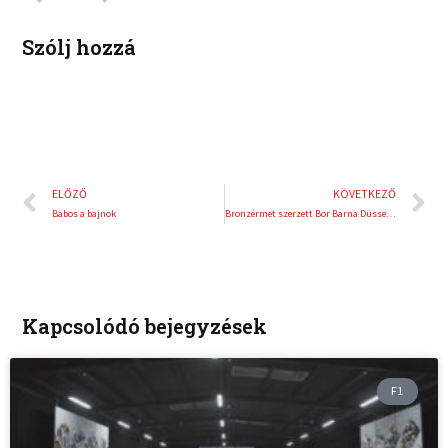
n
s
t
Szólj hozzá
Előző
K
ELŐZŐ
KÖVETKEZŐ
Babos a bajnok
Bronzérmet szerzett Bor Barna Düsseldorfban
Kapcsolódó bejegyzések
F1