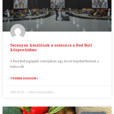
Serényen készülnek a szezonra a Red Bull
központjában
A Red Bull legújabb videójában egy kicsit bepillanthatunk a
kulisszák
TOVÁBB OLVASOM »
2017.01.20.
Nincs hozzászólás