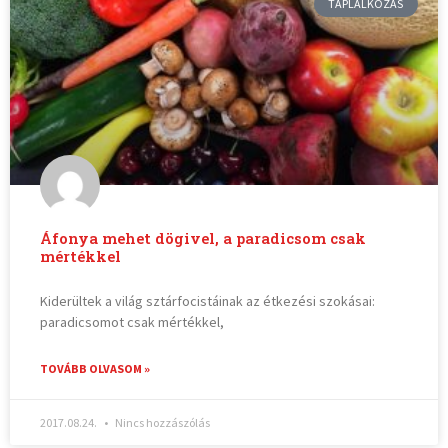
TÁPLÁLKOZÁS
Áfonya mehet dögivel, a paradicsom csak
mértékkel
Kiderültek a világ sztárfocistáinak az étkezési szokásai:
paradicsomot csak mértékkel,
TOVÁBB OLVASOM »
2017.08.24.
Nincs hozzászólás