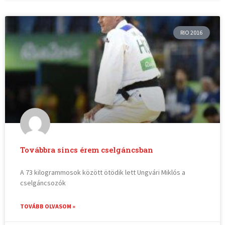
RIO 2016
Továbbra sincs érem cselgáncsban
A 73 kilogrammosok között ötödik lett Ungvári Miklós a
cselgáncsozók
TOVÁBB OLVASOM »