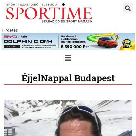
Skip
to
content
Hirdetés
Main
Menu
ÉjjelNappal Budapest