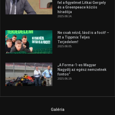
fel a figyelmet Litkai Gergely
és a Greenpeace közös
híradója
2025.08.14.
Ne csak nézd, lásd is a focit! –
itt a Tippmix Teljes
Terjedelem!
2025.08.05.
„A Forma-1-es Magyar
Nagydíj az egész nemzetnek
fontos”
2025.06.19.
Galéria