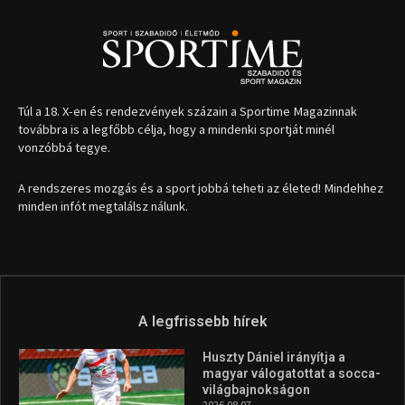
Túl a 18. X-en és rendezvények százain a Sportime Magazinnak
továbbra is a legfőbb célja, hogy a mindenki sportját minél
vonzóbbá tegye.
A rendszeres mozgás és a sport jobbá teheti az életed! Mindehhez
minden infót megtalálsz nálunk.
A legfrissebb hírek
Huszty Dániel irányítja a
magyar válogatottat a socca-
világbajnokságon
2026.08.07.