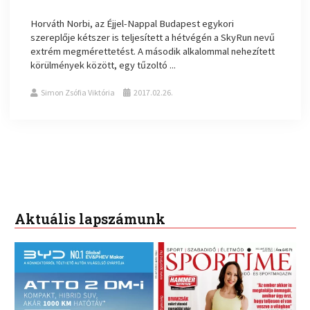
Horváth Norbi, az Éjjel-Nappal Budapest egykori
szereplője kétszer is teljesített a hétvégén a SkyRun nevű
extrém megmérettetést. A második alkalommal nehezített
körülmények között, egy tűzoltó ...
Simon Zsófia Viktória
2017.02.26.
Aktuális lapszámunk