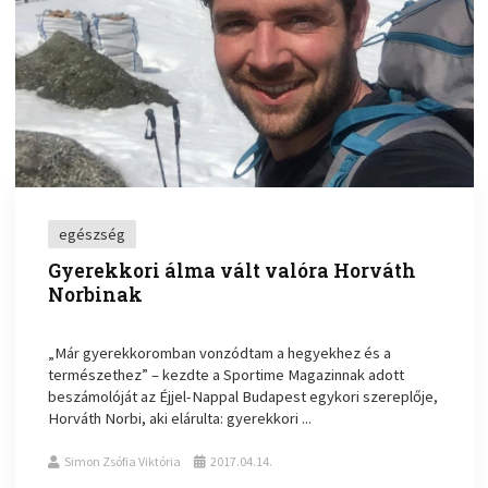
egészség
Gyerekkori álma vált valóra Horváth
Norbinak
„Már gyerekkoromban vonzódtam a hegyekhez és a
természethez” – kezdte a Sportime Magazinnak adott
beszámolóját az Éjjel-Nappal Budapest egykori szereplője,
Horváth Norbi, aki elárulta: gyerekkori ...
Simon Zsófia Viktória
2017.04.14.