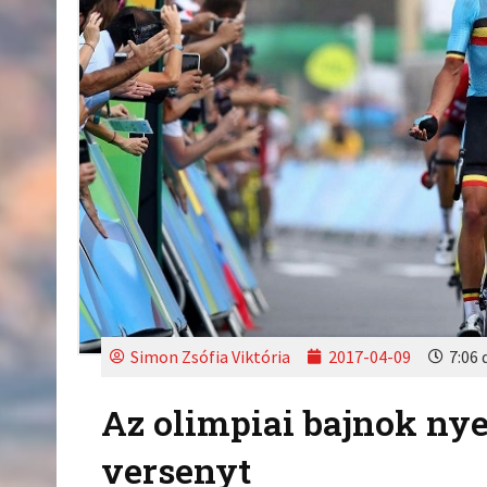
Simon Zsófia Viktória
2017-04-09
7:06 
Az olimpiai bajnok nye
versenyt