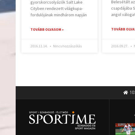
Belesétált az
gyorskorcsolyázók Salt Lake
csapdájába S
Cityben rendezett világkupa-
angol váloga
fordulójának mindhárom napján
TOVÁBB OLVA
TOVÁBB OLVASOM »
2016.11.14.
Nincs hozzászólás
2016.09.27.
N
10