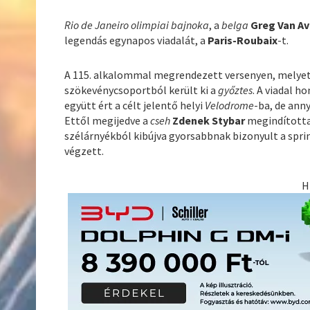
Rio de Janeiro olimpiai bajnoka
, a
belga
Greg Van A
legendás egynapos viadalát, a
Paris-Roubaix
-t.
A 115. alkalommal megrendezett versenyen, melye
szökevénycsoportból került ki a
győztes
. A viadal h
együtt ért a célt jelentő helyi
Velodrome
-ba, de ann
Ettől megijedve a
cseh
Zdenek Stybar
megindította
szélárnyékból kibújva gyorsabbnak bizonyult a spr
végzett.
H