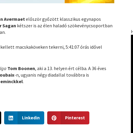
an Avermaet
először győzött klasszikus egynapos
r Sagan
kétszer is az élen haladó szökevénycsoportban
an.
 kellett macskaköveken tekerni, 5:41:07 órás idővel
lga
Tom Boonen
, aki a 13. helyen ért célba. A 36 éves
Roubaix
-n, ugyanis négy diadallal továbbra is
aeminckkel
.
S
S
Linkedin
Pinterest
h
h
a
a