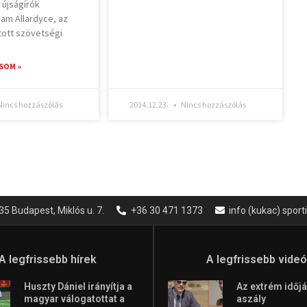
 újságírók
am Allardyce, az
tott szövetségi
SOM »
incs hozzászólás
2014.12.23.
Nincs hozzászólás
35 Budapest, Miklós u. 7.
+36 30 471 1373
info (kukac) spor
A legfrissebb hírek
A legfrissebb vide
Huszty Dániel irányítja a
Az extrém időjá
magyar válogatottat a
aszály