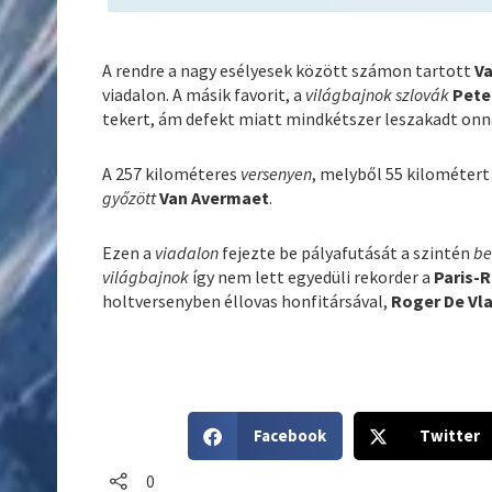
A rendre a nagy esélyesek között számon tartott
V
viadalon. A másik favorit, a
világbajnok szlovák
Pete
tekert, ám defekt miatt mindkétszer leszakadt onn
A 257 kilométeres
versenyen
, melyből 55 kilométert
győzött
Van Avermaet
.
Ezen a
viadalon
fejezte be pályafutását a szintén
be
világbajnok
így nem lett egyedüli rekorder a
Paris-
holtversenyben éllovas honfitársával,
Roger De Vl
S
S
Facebook
Twitter
h
h
a
a
0