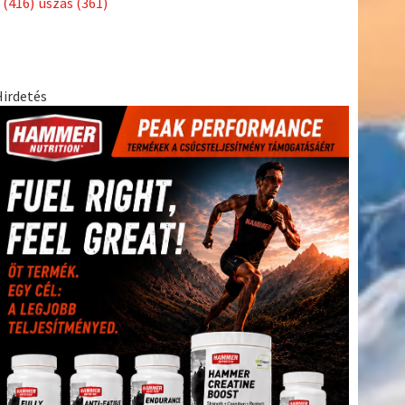
(416)
úszás
(361)
Hirdetés