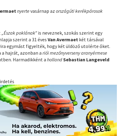
vermaet
nyerte
vasárnap az
országúti kerékpárosok
t
„Észak poklának”
is neveznek, szokás szerint egy
onlapja szerint a 31 éves
Van Avermaet
két társával
yira egymást figyelték, hogy két üldöző utolérte őket.
 a hajrát, azonban a
riói mezőnyverseny aranyérmese
intben. Harmadikként a
holland
Sebastian Langeveld
irdetés