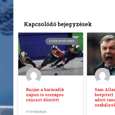
Kapcsolódó bejegyzések
EGYÉB SPORTHÍREK
Burján a harmadik
Sam Alla
napon is országos
beépített
csúcsot döntött
adott tan
szabályok
A rövidpályás