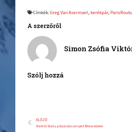
r
r
e
e
Címkék:
Greg Van Avermaet
,
kerékpár
,
ParisRoub
o
o
n
n
A szerzőről
f
t
a
w
c
i
Simon Zsófia Viktó
e
t
b
t
o
e
o
r
k
Szólj hozzá
Előző
ELŐZŐ
Nash és Staicu pályacsúccsal nyert félmaratonon