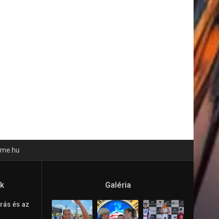
time.hu
ók
Galéria
rás és az