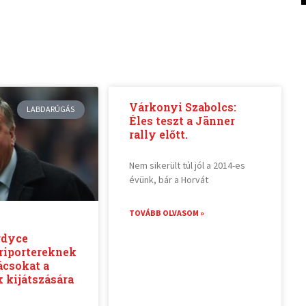
Várkonyi Szabolcs:
LABDARÚGÁS
Éles teszt a Jänner
rally előtt.
Nem sikerült túl jól a 2014-es
évünk, bár a Horvát
TOVÁBB OLVASOM »
rdyce
 riportereknek
ácsokat a
 kijátszására