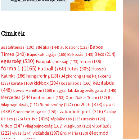
Címkék
Babos
asztalitenisz
(130)
atlétika
(144)
autosport
(123)
Tímea
(240)
Bécs
(214)
Bajnokok Ligája
(168)
Birkózás
(143)
egészség
(530)
Európabajnokság
(173)
ferrari
(139)
forma 1
(1165)
Futball
(760)
futás
(305)
Hosszú
Katinka
(186)
hungaroring
(181)
Jégkorong
(148)
kajakkenu
kézilabda
kickbox
(204)
(138)
karate
(168)
kosárlabda
(166)
(448)
Lewis Hamilton
(168)
magyar labdarúgóválogatott
(148)
Mercedes
(244)
motorsport
(153)
Opel Dakar Team
(132)
Rali
sport
rio 2016
(373)
Világbajnokság
(122)
Rendezvény
(142)
(438)
szabadidősport
(316)
Sportime Magazin
(128)
Szalay
tenisz
(416)
Balázs
(126)
táplálkozás
(155)
utazás
(126)
Video
(247)
vitorlázás
világbajnokság
(162)
Világkupa
(129)
életmód
(222)
vívás
(174)
vízilabda
(197)
Érdi Mária
(130)