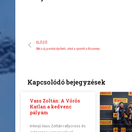
Előző
ELŐZŐ
Bécs új parkot épített, ahol a sporté a főszerep
Kapcsolódó bejegyzések
Vass Zoltán: A Vörös
Katlan a kedvenc
pályám
Interjú Vass Zoltán rallycross és