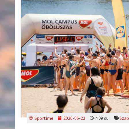
Sportime
2026-06-22
4:09 du.
Szab