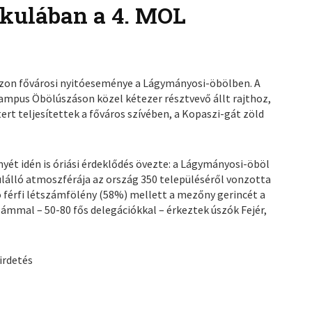
ikulában a 4. MOL
szezon fővárosi nyitóeseménye a Lágymányosi-öbölben. A
Campus Öbölúszáson közel kétezer résztvevő állt rajthoz,
rt teljesítettek a főváros szívében, a Kopaszi-gát zöld
ét idén is óriási érdeklődés övezte: a Lágymányosi-öböl
lálló atmoszférája az ország 350 településéről vonzotta
férfi létszámfölény (58%) mellett a mezőny gerincét a
zámmal – 50-80 fős delegációkkal – érkeztek úszók Fejér,
irdetés