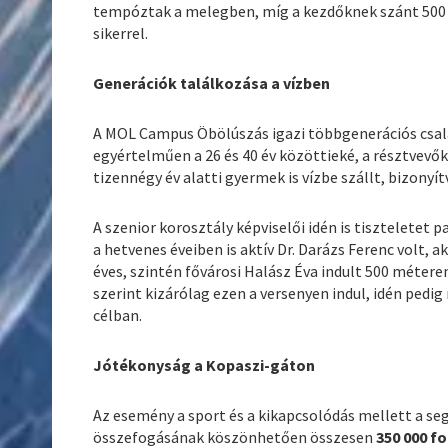
tempóztak a melegben, míg a kezdőknek szánt 500 
sikerrel.
Generációk találkozása a vízben
A MOL Campus Öbölúszás igazi többgenerációs csalá
egyértelműen a 26 és 40 év közöttieké, a résztvevők 
tizennégy év alatti gyermek is vízbe szállt, bizonyí
A szenior korosztály képviselői idén is tiszteletet
a hetvenes éveiben is aktív Dr. Darázs Ferenc volt, a
éves, szintén fővárosi Halász Éva indult 500 métere
szerint kizárólag ezen a versenyen indul, idén pedi
célban.
Jótékonyság a Kopaszi-gáton
Az esemény a sport és a kikapcsolódás mellett a segí
összefogásának köszönhetően összesen
350 000 fo