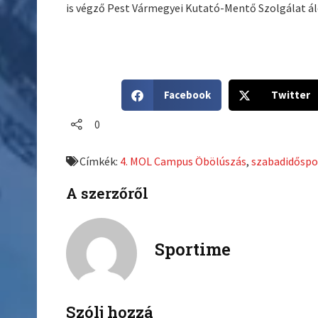
is végző Pest Vármegyei Kutató-Mentő Szolgálat 
S
S
Facebook
Twitter
h
h
a
a
0
r
r
e
e
Címkék:
4. MOL Campus Öbölúszás
,
szabadidőspo
o
o
n
n
A szerzőről
f
t
a
w
c
i
Sportime
e
t
b
t
o
e
o
r
k
Szólj hozzá