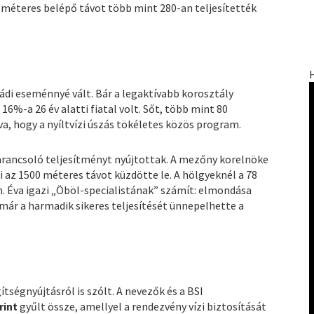
méteres belépő távot több mint 280-an teljesítették
di eseménnyé vált. Bár a legaktívabb korosztály
16%-a 26 év alatti fiatal volt. Sőt, több mint 80
tva, hogy a nyíltvízi úszás tökéletes közös program.
 parancsoló teljesítményt nyújtottak. A mezőny korelnöke
ki az 1500 méteres távot küzdötte le. A hölgyeknél a 78
n. Éva igazi „Öböl-specialistának” számít: elmondása
g már a harmadik sikeres teljesítését ünnepelhette a
tségnyújtásról is szólt. A nevezők és a BSI
rint
gyűlt össze, amellyel a rendezvény vízi biztosítását