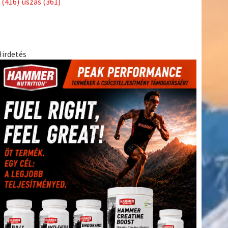
(416)
úszás
(361)
Hirdetés