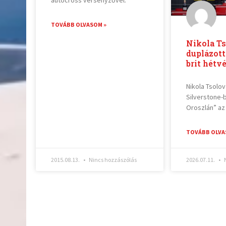
autocross versenyzővel.
TOVÁBB OLVASOM »
Nikola T
duplázott
brit hétv
Nikola Tsolov
Silverstone-b
Oroszlán” az
TOVÁBB OLVA
2015.08.13.
Nincs hozzászólás
2026.07.11.
N