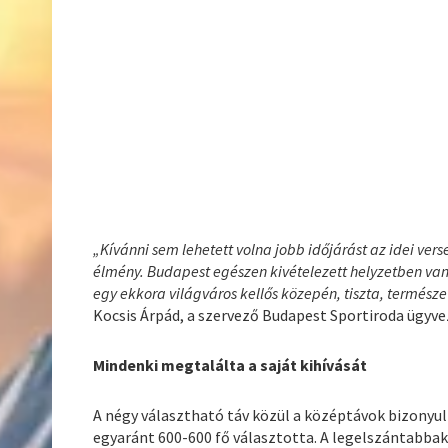
„Kívánni sem lehetett volna jobb időjárást az idei ve
élmény. Budapest egészen kivételezett helyzetben van,
egy ekkora világváros kellős közepén, tiszta, természet
Kocsis Árpád, a szervező Budapest Sportiroda ügyve
Mindenki megtalálta a saját kihívását
A négy választható táv közül a középtávok bizonyul
egyaránt 600-600 fő választotta. A legelszántabba