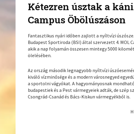
Kétezren úsztak a kán
Campus Öbölúszáson
Fantasztikus nyári időben zajlott a nyíltvízi úszó
Budapest Sportiroda (BSI) által szervezett 4. MOL 
akik a nap folyamán összesen mintegy 5000 kilométe
ölelésében.
Az ország második legnagyobb nyíltvízi úszóesemény
kiváló vízminősége és a modern városnegyed egyedü
a sportolni vágyókat. A hagyományosnak mondható 
budapestiek és a Pest vármegyeiek adták, de szép s
Csongrád-Csanád és Bács-Kiskun vármegyékből is.
H