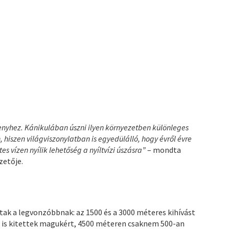
rsenyhez. Kánikulában úszni ilyen környezetben különleges
 hiszen világviszonylatban is egyedülálló, hogy évről évre
es vízen nyílik lehetőség a nyíltvízi úszásra”
– mondta
zetője.
tak a legvonzóbbnak: az 1500 és a 3000 méteres kihívást
k is kitettek magukért, 4500 méteren csaknem 500-an