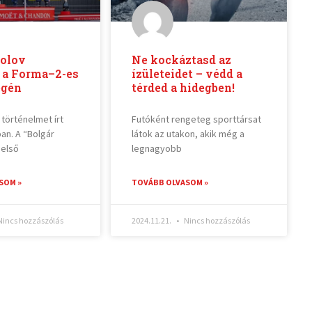
solov
Ne kockáztasd az
 a Forma–2-es
ízületeidet – védd a
égén
térded a hidegben!
 történelmet írt
Futóként rengeteg sporttársat
an. A “Bolgár
látok az utakon, akik még a
 első
legnagyobb
SOM »
TOVÁBB OLVASOM »
incs hozzászólás
2024.11.21.
Nincs hozzászólás