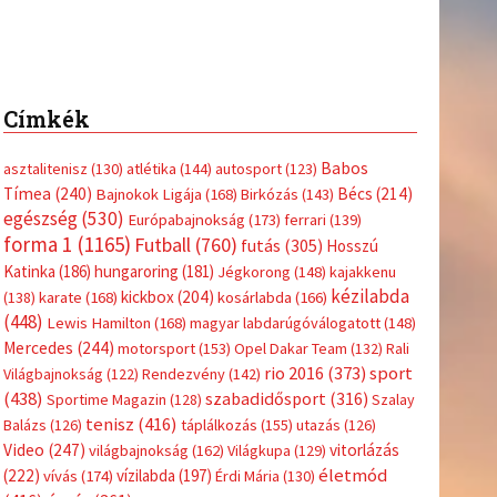
Címkék
Babos
asztalitenisz
(130)
atlétika
(144)
autosport
(123)
Tímea
(240)
Bécs
(214)
Bajnokok Ligája
(168)
Birkózás
(143)
egészség
(530)
Európabajnokság
(173)
ferrari
(139)
forma 1
(1165)
Futball
(760)
futás
(305)
Hosszú
Katinka
(186)
hungaroring
(181)
Jégkorong
(148)
kajakkenu
kézilabda
kickbox
(204)
(138)
karate
(168)
kosárlabda
(166)
(448)
Lewis Hamilton
(168)
magyar labdarúgóválogatott
(148)
Mercedes
(244)
motorsport
(153)
Opel Dakar Team
(132)
Rali
sport
rio 2016
(373)
Világbajnokság
(122)
Rendezvény
(142)
(438)
szabadidősport
(316)
Sportime Magazin
(128)
Szalay
tenisz
(416)
Balázs
(126)
táplálkozás
(155)
utazás
(126)
Video
(247)
vitorlázás
világbajnokság
(162)
Világkupa
(129)
életmód
(222)
vívás
(174)
vízilabda
(197)
Érdi Mária
(130)