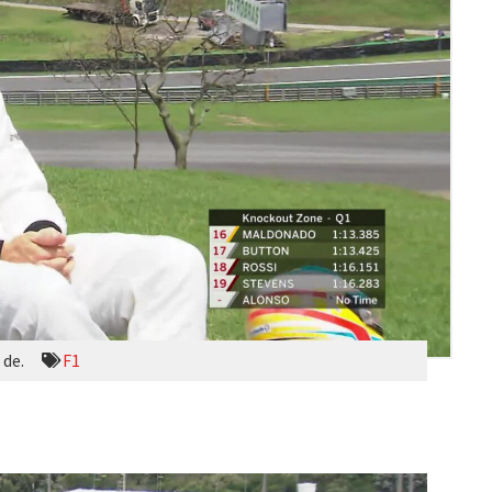
 de.
F1