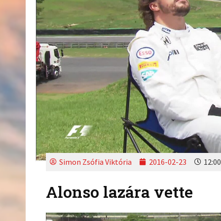
Simon Zsófia Viktória
2016-02-23
12:00
Alonso lazára vette