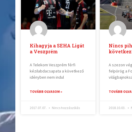
Kihagyja a SEHA Ligát
Nincs pi
a Veszprém
következ
A Telekom Veszprém férfi
A szezon vég
kézilabdacsapata a következő
felpörög a F
idényben nem indul
világbajnoks
TOVÁBB OLVASOM »
TOVÁBB OLVA
2017.07.07.
Nincs hozzászólás
2018.10.03.
N