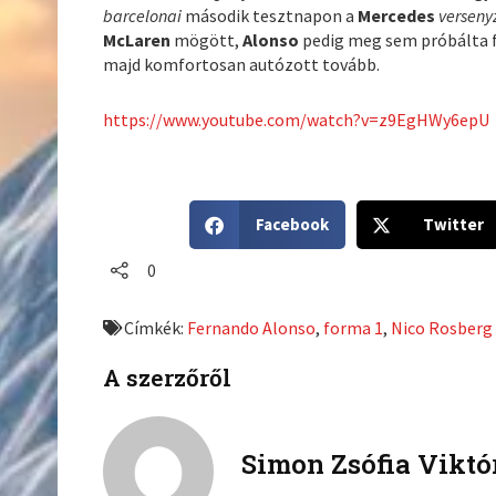
barcelonai
második tesztnapon a
Mercedes
verseny
McLaren
mögött,
Alonso
pedig meg sem próbálta fe
majd komfortosan autózott tovább.
https://www.youtube.com/watch?v=z9EgHWy6epU
S
S
Facebook
Twitter
h
h
a
a
0
r
r
e
e
Címkék:
Fernando Alonso
,
forma 1
,
Nico Rosberg
o
o
n
n
A szerzőről
f
t
a
w
c
i
Simon Zsófia Viktó
e
t
b
t