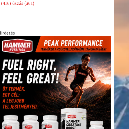
Címkék
Babos
asztalitenisz
(130)
atlétika
(144)
autosport
(123)
Tímea
(240)
Bécs
(214)
Bajnokok Ligája
(168)
Birkózás
(143)
egészség
(530)
Európabajnokság
(173)
ferrari
(139)
forma 1
(1165)
Futball
(760)
futás
(305)
Hosszú
Katinka
(186)
hungaroring
(181)
Jégkorong
(148)
kajakkenu
kézilabda
kickbox
(204)
(138)
karate
(168)
kosárlabda
(166)
(448)
Lewis Hamilton
(168)
magyar labdarúgóválogatott
(148)
Mercedes
(244)
motorsport
(153)
Opel Dakar Team
(132)
Rali
sport
rio 2016
(373)
Világbajnokság
(122)
Rendezvény
(142)
(438)
szabadidősport
(316)
Sportime Magazin
(128)
Szalay
tenisz
(416)
Balázs
(126)
táplálkozás
(155)
utazás
(126)
Video
(247)
vitorlázás
világbajnokság
(162)
Világkupa
(129)
életmód
(222)
vívás
(174)
vízilabda
(197)
Érdi Mária
(130)