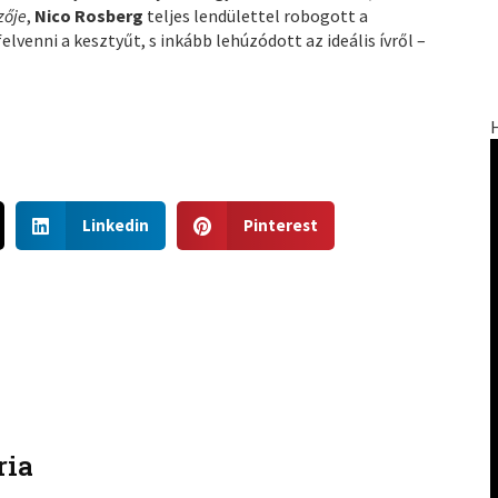
zője
,
Nico Rosberg
teljes lendülettel robogott a
lvenni a kesztyűt, s inkább lehúzódott az ideális ívről –
S
S
Linkedin
Pinterest
h
h
a
a
r
r
e
e
o
o
n
n
l
p
i
i
n
n
ria
k
t
e
e