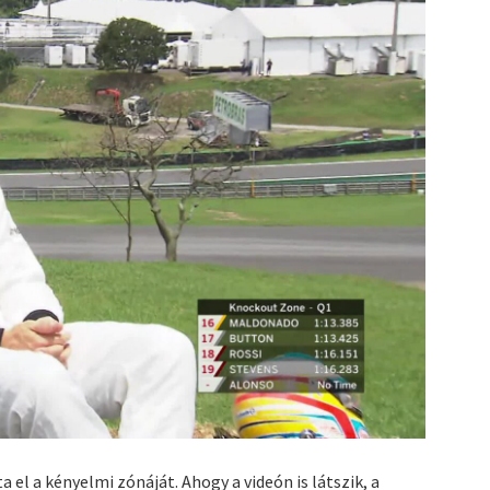
 el a kényelmi zónáját. Ahogy a videón is látszik, a