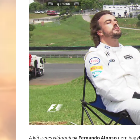
A
kétszeres világbajnok
Fernando Alonso
nem hagyta