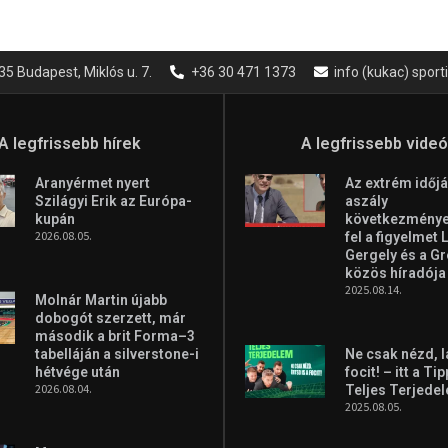
35 Budapest, Miklós u. 7.
+36 30 471 1373
info (kukac) spor
A legfrissebb hírek
A legfrissebb vide
Aranyérmet nyert
Az extrém időjá
Szilágyi Erik az Európa-
aszály
kupán
következményei
2026.08.05.
fel a figyelmet 
Gergely és a G
közös híradója
2025.08.14.
Molnár Martin újabb
dobogót szerzett, már
második a brit Forma–3
tabelláján a silverstone-i
Ne csak nézd, l
hétvége után
focit! – itt a Ti
2026.08.04.
Teljes Terjede
2025.08.05.