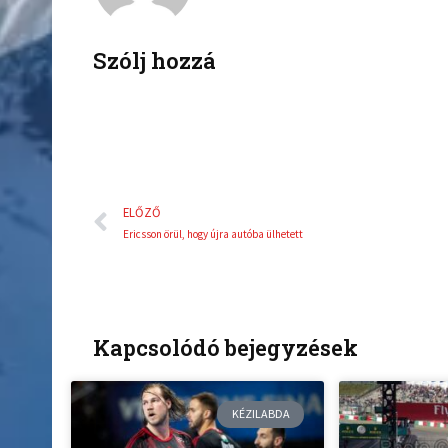
o
e
o
r
k
Szólj hozzá
Előző
ELŐZŐ
Ericsson örül, hogy újra autóba ülhetett
Kapcsolódó bejegyzések
KÉZILABDA