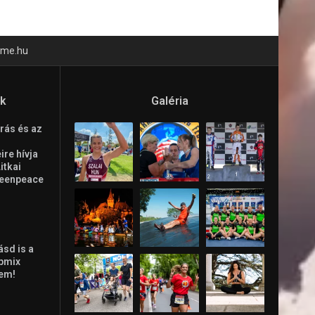
time.hu
ók
Galéria
rás és az
re hívja
Litkai
reenpeace
ásd is a
ppmix
lem!