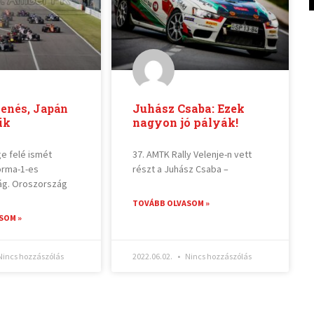
henés, Japán
Juhász Csaba: Ezek
ik
nagyon jó pályák!
e felé ismét
37. AMTK Rally Velenje-n vett
orma-1-es
részt a Juhász Csaba –
ág. Oroszország
TOVÁBB OLVASOM »
SOM »
incs hozzászólás
2022.06.02.
Nincs hozzászólás