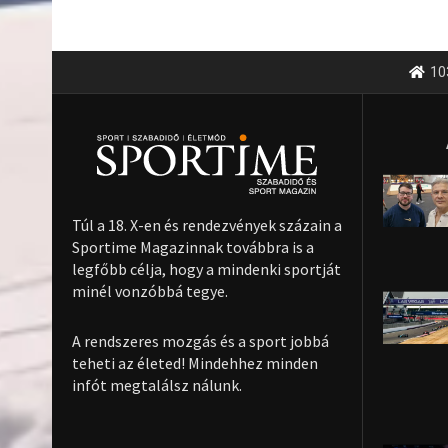
10
Túl a 18. X-en és rendezvények százain a
Sportime Magazinnak továbbra is a
legfőbb célja, hogy a mindenki sportját
minél vonzóbbá tegye.
A rendszeres mozgás és a sport jobbá
teheti az életed! Mindehhez minden
infót megtalálsz nálunk.