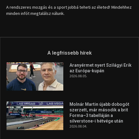
A rendszeres mozgás és a sport jobbá teheti az életed! Mindehhez
minden infót megtalálsz nálunk.
A legfrissebb hírek
Aranyérmet nyert Szilágyi Erik
az Európa-kupán
2026.08.05.
Molnár Martin újabb dobogót
szerzett, már második a brit
Forma–3 tabelláján a
silverstone-i hétvége után
2026.08.04.