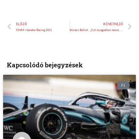
Előző
K
ELŐZŐ
KÖVETKEZŐ
F3+F4 = Gender Racing 2021
Kovács Bálint: „Ezt nyugodtan nevezhetem a tökéletes hétvégének ”
Kapcsolódó bejegyzések
F1