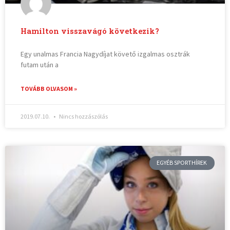
Hamilton visszavágó következik?
Egy unalmas Francia Nagydíjat követő izgalmas osztrák
futam után a
TOVÁBB OLVASOM »
2019.07.10.
Nincs hozzászólás
EGYÉB SPORTHÍREK