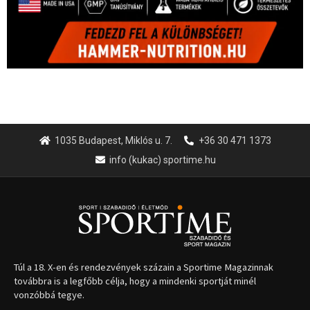
1035 Budapest, Miklós u. 7.
+36 30 471 1373
info (kukac) sportime.hu
Túl a 18. X-en és rendezvények százain a Sportime Magazinnak
továbbra is a legfőbb célja, hogy a mindenki sportját minél
vonzóbbá tegye.