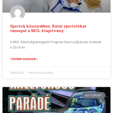
Sportolj könnyebben: fiatal sportolókat
támogat a MOL Alapítvány
A MOL Tehetségtámogató Program Sport pályázata azoknak
a 10-18 év
TOVÁBB OLVASOM »
2019.03.05.
Nincs hozzászólás
AUTOSPORT