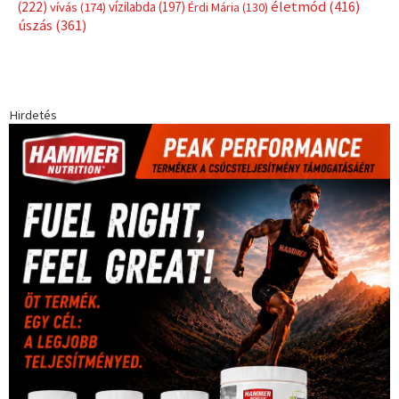
életmód
(416)
(222)
vívás
(174)
vízilabda
(197)
Érdi Mária
(130)
úszás
(361)
Hirdetés