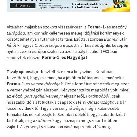
Általában májusban szokott visszaérkezni a
Forma-1
-es mezőny
Európába
, amikor már kellemesen meleg időjárási körülmények
között lehet nyári futamokat tartani. Ezúttal azonban
Bahrein
után
Kínát
kihagyva
Olaszországba
utazott a cirkusz és április közepén
nyit a szezon európai szakasza azon a pályán, ahol 1980-ban
rendeztek először
Forma-1
–
es Nagydíjat
.
Tavaly újdonságot teszteltek ezen a helyszínen. Korábban
felvetődött, hogy mi lenne, ha a jövőben kétnaposak lennének a
Forma-1
-es
versenyhétvégék
. Ezt a formátumot nézték meg ezen
a versenyhétvégén élesben. Kényszer szülte megoldás volt, mivel
az előző,
portugáliai verseny
helyszínéről,
Portimaóból
, csak
hosszabb idő alatt tudtak a csapatok átérni
Olaszországba
, s bár
kissé rövidnek tűnt így a versenyhétvége, mégis különösebb
fennakadás nélkül lezajlott. Szombat délelőtt egy szabadedzést
tartottak, míg az
időmérő
ugyanaznap a megszokott időben
zajlott. A versenyt szokásosan vasárnap rendezték meg.