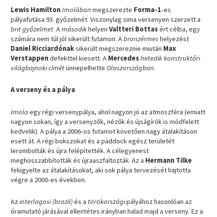
Lewis Hamilton
Imolában
megszerezte
Forma-1
-es
pályafutása 93. győzelmét. Viszonylag sima versenyen szerzett a
brit győzelmet
. A
második
helyen
Valtteri Bottas
ért célba, egy
számára nem túl jól sikerült futamon. A
bronzérmes
helyezést
Daniel Ricciardónak
sikerült megszereznie miután
Max
Verstappen
defekttel kiesett. A
Mercedes
hetedik konstruktőri
világbajnoki címét
ünnepelhette
Olaszországban
.
A verseny és a pálya
Imola
egy régi versenypálya, ahol nagyon jó az atmoszféra (emiatt
nagyon sokan, így a versenyzők, nézők és újságírók is módfelett
kedvelik). A pálya a 2006-os futamot követően nagy átalakításon
esett át. A régi bokszokat és a paddock egész területét
lerombolták és újra felépítették. A célegyenest
meghosszabbították és újraaszfaltozták. Az a
Hermann Tilke
felügyelte az átalakításokat, aki sok pálya tervezését hajtotta
végre a 2000-es években.
Az
interlagosi (brazil)
és a
törökországi
pályához hasonlóan az
óramutató járásával ellentétes irányban halad majd a verseny. Ez a