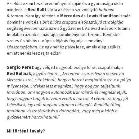
Az előszezoni teszt eredményei alapján és a gyorsasága okán
mindenki a
Red Bullt
várta az élre a szezonnyitó
bahreini
futamon
. Nem így történt. A
Mercedes
és
Lewis Hamilton
ismét
domináns volt és a
brit pilóta csapata
elsőosztályú stratégiája
segítségével behúzta az első győzelmet. Az évad második futama
Imolában azonban másfajta körülményeket teremt. Kevésbé
szeles és hűvös európai időjárás fogadja a mezőnyt
Olaszországban
. Ez egy nehéz pálya lesz, amely elég szűk is,
emiatt nehéz lesz rajta előzni.
Sergio Perez
úgy véli, itt nagyobb esélye lehet csapatának, a
Red Bullnak
, a
győzelemre
.
„Szerintem szoros lesz a verseny a
Mercedes-szel, s itt kiderül, hogy a harcot meghatározza-e a pálya
milyensége. Érdekes lesz megnézni, hogy hogyan teljesítünk
Imolában, ami nagyon különbözik Bahraintől és megnézhetjük,
hogy hogyan tudjuk felvenni velük a harcot. A célom az, hogy jól
teljesítsek, így már nagyon várom a hétvégét. Remélhetőleg
Imolában visszatérünk és a dobogóért, vagy még inkább a
győzelemért harcolhatunk.”
Mi történt tavaly?