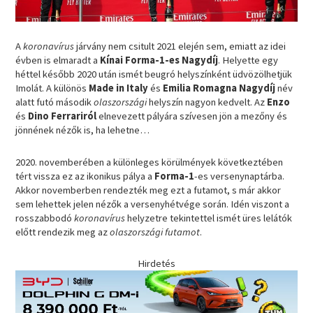
A
koronavírus
járvány nem csitult 2021 elején sem, emiatt az idei
évben is elmaradt a
Kínai Forma-1-es Nagydíj
. Helyette egy
héttel később 2020 után ismét beugró helyszínként üdvözölhetjük
Imolát. A különös
Made in Italy
és
Emilia Romagna Nagydíj
név
alatt futó második
olaszországi
helyszín nagyon kedvelt. Az
Enzo
és
Dino Ferrariról
elnevezett pályára szívesen jön a mezőny és
jönnének nézők is, ha lehetne…
2020. novemberében a különleges körülmények következtében
tért vissza ez az ikonikus pálya a
Forma-1
-es versenynaptárba.
Akkor novemberben rendezték meg ezt a futamot, s már akkor
sem lehettek jelen nézők a versenyhétvége során. Idén viszont a
rosszabbodó
koronavírus
helyzetre tekintettel ismét üres lelátók
előtt rendezik meg az
olaszországi futamot
.
Hirdetés