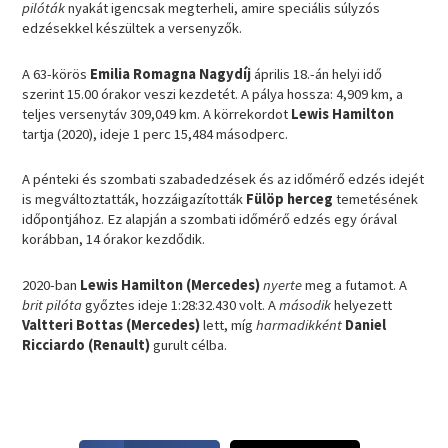
pilóták
nyakát igencsak megterheli, amire speciális súlyzós
edzésekkel készültek a versenyzők.
A 63-körös
Emilia Romagna Nagydíj
április 18.-án helyi idő
szerint 15.00 órakor veszi kezdetét. A pálya hossza: 4,909 km, a
teljes versenytáv 309,049 km. A körrekordot
Lewis Hamilton
tartja (2020), ideje 1 perc 15,484 másodperc.
A pénteki és szombati szabadedzések és az időmérő edzés idejét
is megváltoztatták, hozzáigazították
Fülöp herceg
temetésének
időpontjához. Ez alapján a szombati időmérő edzés egy órával
korábban, 14 órakor kezdődik.
2020-ban
Lewis Hamilton (Mercedes)
nyerte
meg a futamot. A
brit pilóta
győztes ideje 1:28:32.430 volt. A
második
helyezett
Valtteri Bottas (Mercedes)
lett, míg
harmadikként
Daniel
Ricciardo (Renault)
gurult célba.