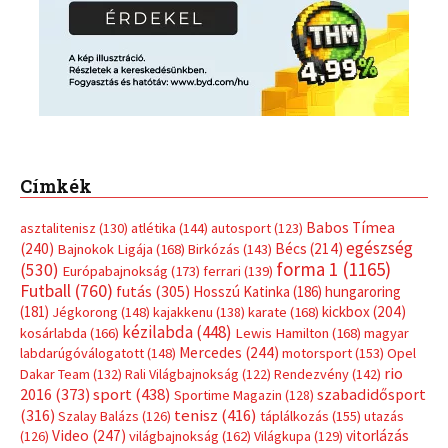
Címkék
Babos Tímea
asztalitenisz
(130)
atlétika
(144)
autosport
(123)
egészség
(240)
Bécs
(214)
Bajnokok Ligája
(168)
Birkózás
(143)
forma 1
(1165)
(530)
Európabajnokság
(173)
ferrari
(139)
Futball
(760)
futás
(305)
Hosszú Katinka
(186)
hungaroring
(181)
kickbox
(204)
Jégkorong
(148)
kajakkenu
(138)
karate
(168)
kézilabda
(448)
kosárlabda
(166)
Lewis Hamilton
(168)
magyar
Mercedes
(244)
labdarúgóválogatott
(148)
motorsport
(153)
Opel
rio
Dakar Team
(132)
Rali Világbajnokság
(122)
Rendezvény
(142)
sport
(438)
2016
(373)
szabadidősport
Sportime Magazin
(128)
(316)
tenisz
(416)
Szalay Balázs
(126)
táplálkozás
(155)
utazás
Video
(247)
vitorlázás
(126)
világbajnokság
(162)
Világkupa
(129)