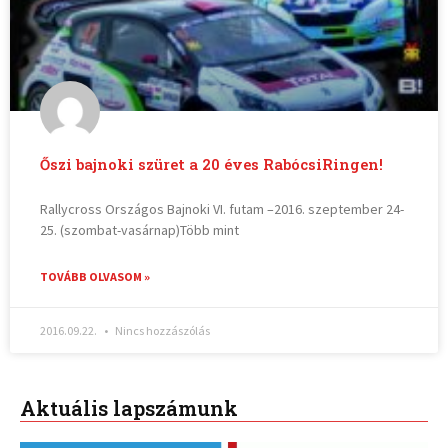
Őszi bajnoki szüret a 20 éves RabócsiRingen!
Rallycross Országos Bajnoki VI. futam –2016. szeptember 24-
25. (szombat-vasárnap)Több mint
TOVÁBB OLVASOM »
2016.09.22.
Nincs hozzászólás
Aktuális lapszámunk