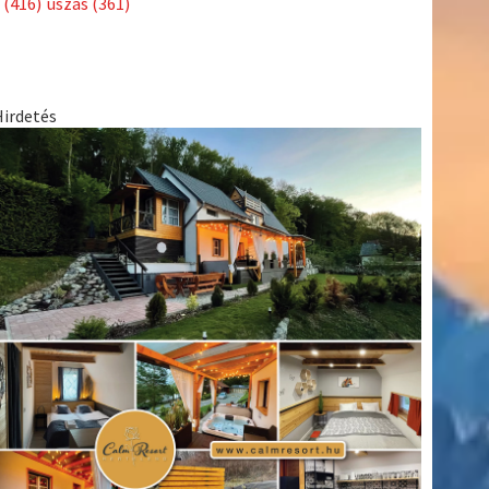
(416)
úszás
(361)
Hirdetés