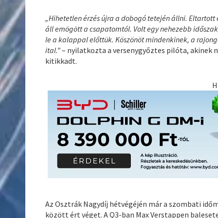
„Hihetetlen érzés újra a dobogó tetején állni. Eltarto
áll emögött a csapatomtól. Volt egy nehezebb időszak, 
le a kalappal előttük. Köszönöt mindenkinek, a rajong
ital.”
– nyilatkozta a versenygyőztes pilóta, akinek 
kitikkadt.
H
Az Osztrák Nagydíj hétvégéjén már a szombati időm
között ért véget. A Q3-ban Max Verstappen balesete