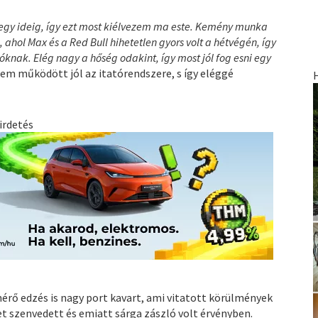
tt egy ideig, így ezt most kiélvezem ma este. Kemény munka
ahol Max és a Red Bull hihetetlen gyors volt a hétvégén, így
óknak. Elég nagy a hőség odakint, így most jól fog esni egy
nem működött jól az itatórendszere, s így eléggé
irdetés
érő edzés is nagy port kavart, ami vitatott körülmények
t szenvedett és emiatt sárga zászló volt érvényben.