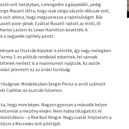
ászló volt hatályban, s elengedte a gázpedált, pedig
rge Russell látta, hogy csak sárga zászlós időszak volt,
ors volt ahhoz, hogy megszerezze a rajtelsőséget. Bár
sell pole-jának. Ezáltal Russell rajtolt az élről, őt
harles Leclerc és Lewis Hamilton követték. A
 a negyedik rajthely jutott.
lmények az Osztrák Alpokat is elérték, így nagy melegben
 Forma-1-es pilóták rendkívül edzettek, fel vannak
ltételek mellett is a maximumot nyújtsák. Az autók
ást jelentett ez az óriási forróság.
rróságnak. Mindeközben Sergio Perez is arról számolt
 két Cadillac az osztrák futamon.
ta, hogy mire képes. Nagyon gyorsan a második helyre
amiltonnal a mezőny elején. Nem hiába látogatott el
kolótábora – a Red Bull Ringre. Nagy csatát folytatott a
előzni a Mercedes brit pilótáját.