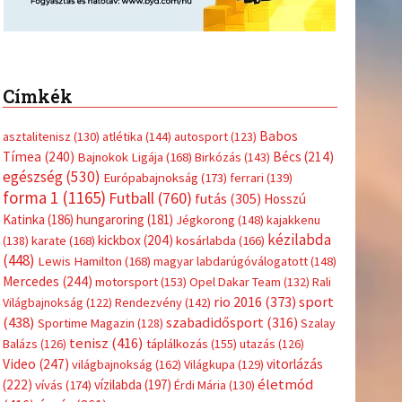
Címkék
Babos
asztalitenisz
(130)
atlétika
(144)
autosport
(123)
Tímea
(240)
Bécs
(214)
Bajnokok Ligája
(168)
Birkózás
(143)
egészség
(530)
Európabajnokság
(173)
ferrari
(139)
forma 1
(1165)
Futball
(760)
futás
(305)
Hosszú
Katinka
(186)
hungaroring
(181)
Jégkorong
(148)
kajakkenu
kézilabda
kickbox
(204)
(138)
karate
(168)
kosárlabda
(166)
(448)
Lewis Hamilton
(168)
magyar labdarúgóválogatott
(148)
Mercedes
(244)
motorsport
(153)
Opel Dakar Team
(132)
Rali
sport
rio 2016
(373)
Világbajnokság
(122)
Rendezvény
(142)
(438)
szabadidősport
(316)
Sportime Magazin
(128)
Szalay
tenisz
(416)
Balázs
(126)
táplálkozás
(155)
utazás
(126)
Video
(247)
vitorlázás
világbajnokság
(162)
Világkupa
(129)
életmód
(222)
vívás
(174)
vízilabda
(197)
Érdi Mária
(130)