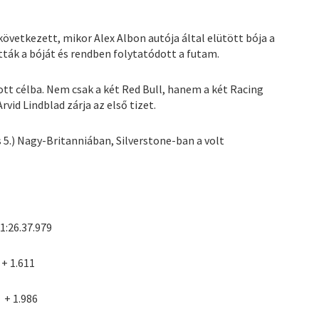
 következett, mikor Alex Albon autója által elütött bója a
tták a bóját és rendben folytatódott a futam.
tott célba. Nem csak a két Red Bull, hanem a két Racing
rvid Lindblad zárja az első tizet.
s 5.) Nagy-Britanniában, Silverstone-ban a volt
.37.979
1.611
1.986