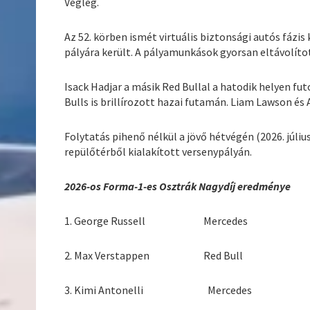
Végleg.
Az 52. körben ismét virtuális biztonsági autós fázis
pályára került. A pályamunkások gyorsan eltávolíto
Isack Hadjar a másik Red Bullal a hatodik helyen fu
Bulls is brillírozott hazai futamán. Liam Lawson és A
Folytatás pihenő nélkül a jövő hétvégén (2026. júliu
repülőtérből kialakított versenypályán.
2026-os Forma-1-es Osztrák Nagydíj eredménye
1. George Russell Mercedes 1:26
2. Max Verstappen Red Bull + 
3. Kimi Antonelli Mercedes + 