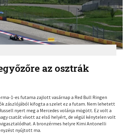
legyőzőre az osztrák
Forma-1-es futama zajlott vasárnap a Red Bull Ringen
k zászlójából kifogta a szelet ez a futam. Nem lehetett
ussell nyert meg a Mercedes volánja mögött. Ez volt a
gy csatát vívott az első helyért, de végül kénytelen volt
 vigasztalódhat. A bronzérmes helyre Kimi Antonelli
senyzést nyújtott ma.