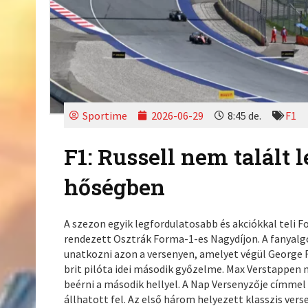
Sportime
2026-06-29
8:45 de.
F1
F1: Russell nem talált 
hőségben
A szezon egyik legfordulatosabb és akciókkal teli 
rendezett Osztrák Forma-1-es Nagydíjon. A fanyalgó
unatkozni azon a versenyen, amelyet végül George R
brit pilóta idei második győzelme. Max Verstappen na
beérni a második hellyel. A Nap Versenyzője címmel
állhatott fel. Az első három helyezett klasszis ver