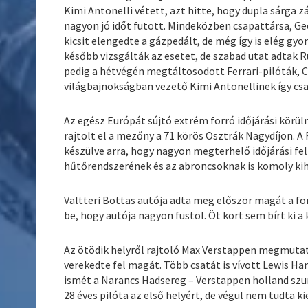
Kimi Antonelli vétett, azt hitte, hogy dupla sárga z
nagyon jó időt futott. Mindeközben csapattársa, Geo
kicsit elengedte a gázpedált, de még így is elég gy
később vizsgálták az esetet, de szabad utat adtak Rus
pedig a hétvégén megtáltosodott Ferrari-pilóták, C
világbajnokságban vezető Kimi Antonellinek így csak
Az egész Európát sújtó extrém forró időjárási körü
rajtolt el a mezőny a 71 körös Osztrák Nagydíjon. A
készülve arra, hogy nagyon megterhelő időjárási fe
hűtőrendszerének és az abroncsoknak is komoly kihív
Valtteri Bottas autója adta meg először magát a fo
be, hogy autója nagyon füstöl. Öt kört sem bírt ki a
Az ötödik helyről rajtoló Max Verstappen megmutat
verekedte fel magát. Több csatát is vívott Lewis H
ismét a Narancs Hadsereg – Verstappen holland szur
28 éves pilóta az első helyért, de végül nem tudta ki