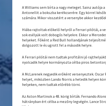
A Williams sem bírta a nagy meleget. Sainz autója 
Antonellit a bokszba kerékcserére. Egy körrel későb
számára. Mikor visszatért a versenybe akkor kezdődöt
Hiába rajtoltak előkelő helyről a Ferrari pilótái, a
sok esélyük volt dobogós helyekre. Ekkor a Mercede
helyeket. Főként a Red Bull hollandjának teljesít
dolgozott le és ugrott fel a második helyre.
A Ferrari pilótái nem tudtak profitálni jó rajthelyük
nyolcadik helyre kormányozta célba piros betontor
A McLarenek negyedik erőként versenyeztek. Oscar P
helyet, miközben Lando Norris a hetedik helyen kö
helyeken, nem tudtak előrébb törni.
Az Aston Martinok a 48. körig bírták. Fernando Alo
hátrányban ért célba a mezőny legvégén. Lance Strol