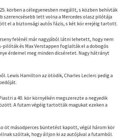
a 25. körben a célegyenesben megállt, s közben behívták
b szerencsésebb lett volna a Mercedes olasz pilótája
t el a biztonsági autós fázis, s két kör erejéig tartott.
 verseny felénél már nagyjából látni lehetett, hogy nem
s-pilóták és Max Verstappen foglalták el a dobogós
ménye érdemel meg minden dicséretet. Nagy hátrányt
ből. Lewis Hamilton az ötödik, Charles Leclerc pedig a
pedóját.
iastri a 40. kör környékén megszerezte a negyedik
rözött. A futam végéig tartották magukat ezeken a
nso öt másodperces büntetést kapott, végül három kör
lnak szóltak, hogy álljon ki az autójával a futamból.