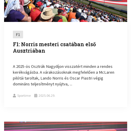
F1
F1: Norris mesteri csatában első
Ausztriában
A 2025-ös Osztrák Nagydíjon visszatért minden a rendes
kerékvágásba. A várakozásoknak megfelelően a McLaren
pilótái taroltak, Lando Norris és Oscar Piastri végig
domináns teljesítményt nyújtva, ...
Sportime
2025.06.29.