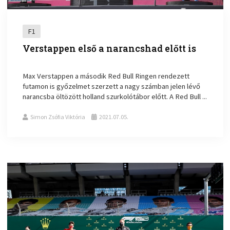
F1
Verstappen első a narancshad előtt is
Max Verstappen a második Red Bull Ringen rendezett
futamon is győzelmet szerzett a nagy számban jelen lévő
narancsba öltözött holland szurkolótábor előtt. A Red Bull ...
Simon Zsófia Viktória
2021.07.05.