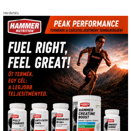
forma 1
(1165)
(530)
Európabajnokság
(173)
ferrari
(139)
Futball
(760)
futás
(305)
Hosszú Katinka
(186)
hungaroring
(181)
kickbox
(204)
Jégkorong
(148)
kajakkenu
(138)
karate
(168)
kézilabda
(448)
kosárlabda
(166)
Lewis Hamilton
(168)
magyar
Mercedes
(244)
labdarúgóválogatott
(148)
motorsport
(153)
Opel
rio
Dakar Team
(132)
Rali Világbajnokság
(122)
Rendezvény
(142)
sport
(438)
2016
(373)
szabadidősport
Sportime Magazin
(128)
(316)
tenisz
(416)
Szalay Balázs
(126)
táplálkozás
(155)
utazás
Video
(247)
vitorlázás
(126)
világbajnokság
(162)
Világkupa
(129)
életmód
(416)
(222)
vívás
(174)
vízilabda
(197)
Érdi Mária
(130)
úszás
(361)
Hirdetés