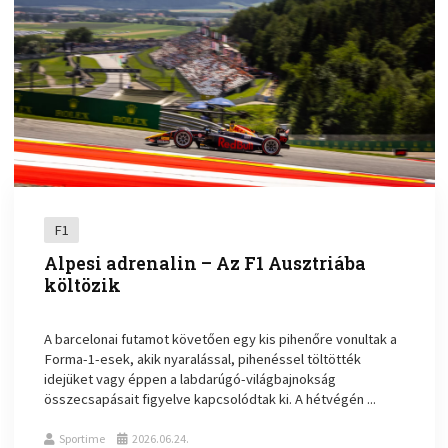
F1
Alpesi adrenalin – Az F1 Ausztriába
költözik
A barcelonai futamot követően egy kis pihenőre vonultak a
Forma-1-esek, akik nyaralással, pihenéssel töltötték
idejüket vagy éppen a labdarúgó-világbajnokság
összecsapásait figyelve kapcsolódtak ki. A hétvégén ...
Sportime
2026.06.24.