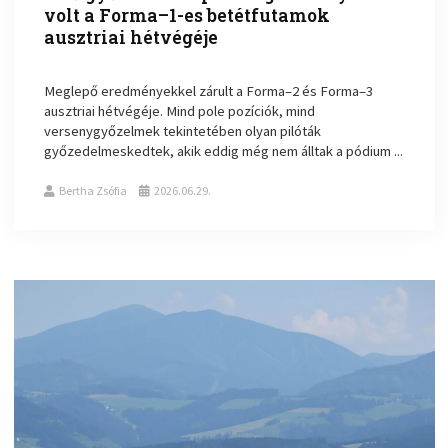
volt a Forma–1-es betétfutamok
ausztriai hétvégéje
Meglepő eredményekkel zárult a Forma–2 és Forma–3
ausztriai hétvégéje. Mind pole pozíciók, mind
versenygyőzelmek tekintetében olyan pilóták
győzedelmeskedtek, akik eddig még nem álltak a pódium ...
Bertha Zsófia
2026.06.29.