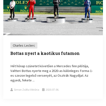
Charles Leclerc
Bottas nyert a kaotikus futamon
Hét hónap szünetet követően a Mercedes finn pilótája,
Valtteri Bottas nyerte meg a 2020-as különleges Forma-1-
es szezon legelső versenyét, az Osztrák Nagydíjat. Az
egyedi, fekete ...
Simon Zsófia Viktória
2020.07.06.