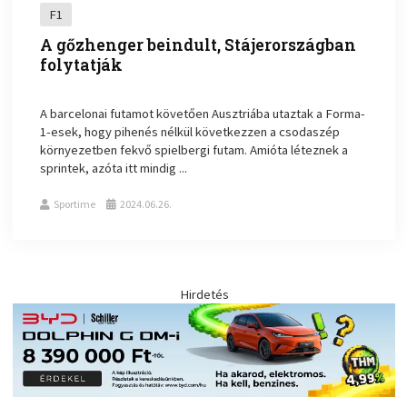
F1
A gőzhenger beindult, Stájerországban
folytatják
A barcelonai futamot követően Ausztriába utaztak a Forma-
1-esek, hogy pihenés nélkül következzen a csodaszép
környezetben fekvő spielbergi futam. Amióta léteznek a
sprintek, azóta itt mindig ...
Sportime
2024.06.26.
Hirdetés