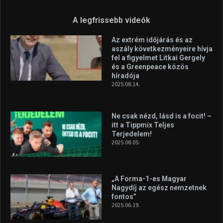
Molnár Martin újabb dobogót
szerzett, már második a brit
Forma–3 tabelláján a
silverstone-i hétvége után
2026.08.04.
Megvan a magyar négyes a
Hungarian Darts Trophyra
2026.07.31.
A legfrissebb videók
Az extrém időjárás és az
aszály következményeire hívja
fel a figyelmet Litkai Gergely
és a Greenpeace közös
híradója
2025.08.14.