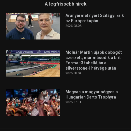
Túl a 18. X-en és rendezvények százain a Sportime Magazinnak
továbbra is a legfőbb célja, hogy a mindenki sportját minél
vonzóbbá tegye.
A rendszeres mozgás és a sport jobbá teheti az életed! Mindehhez
minden infót megtalálsz nálunk.
A legfrissebb hírek
Aranyérmet nyert Szilágyi Erik
az Európa-kupán
2026.08.05.