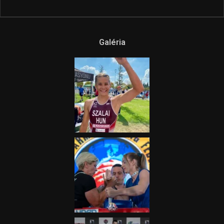
Ne csak nézd, lásd is a focit! –
itt a Tippmix Teljes
Terjedelem!
2025.08.05.
„A Forma-1-es Magyar
Nagydíj az egész nemzetnek
fontos”
2025.06.19.
Galéria