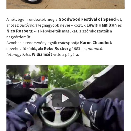
A hétvégén rendezték meg a
Goodwood Festival of Speed
-et,
ahol az
autósport
legnagyobb nevei – köztük
Lewis Hamilton
és
Nico Rosberg
– is képviselték magukat, s szórakoztatták a
nagyérdeműt.
Azonban a rendezvény egyik csúcspontja
Karun Chandhok
nevéhez fűződik, aki
Keke Rosberg
1983-as,
monacói
futamgyőztes
Williamsét
vitte a pályára.