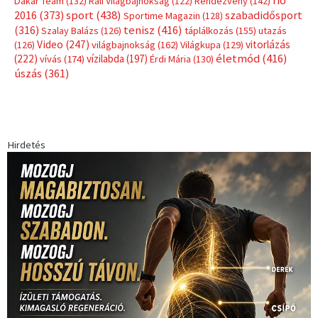
rio
Dakar Team
(132)
Rali Világbajnokság
(122)
Rendezvény
(142)
sport
(438)
2016
(373)
szabadidősport
Sportime Magazin
(128)
(316)
tenisz
(416)
Szalay Balázs
(126)
táplálkozás
(155)
utazás
Video
(247)
vitorlázás
(126)
világbajnokság
(162)
Világkupa
(129)
életmód
(416)
(222)
vívás
(174)
vízilabda
(197)
Érdi Mária
(130)
úszás
(361)
Hirdetés