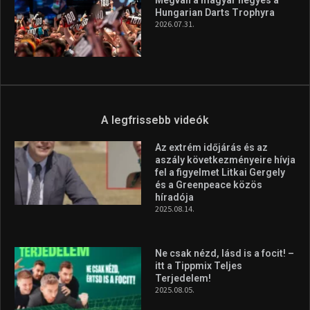
Hungarian Darts Trophyra
2026.07.31.
A legfrissebb videók
Az extrém időjárás és az
aszály következményeire hívja
fel a figyelmet Litkai Gergely
és a Greenpeace közös
híradója
2025.08.14.
Ne csak nézd, lásd is a focit! –
itt a Tippmix Teljes
Terjedelem!
2025.08.05.