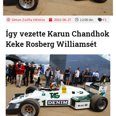
Simon Zsófia Viktória
2016-06-27
12:00 de.
F1
Így vezette Karun Chandhok
Keke Rosberg Williamsét