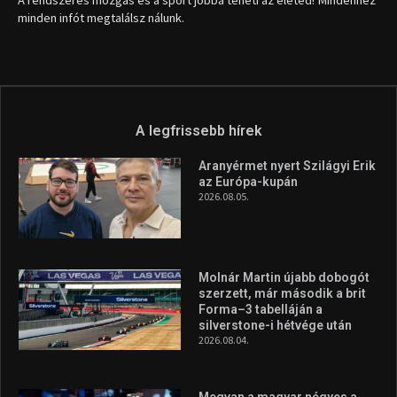
A rendszeres mozgás és a sport jobbá teheti az életed! Mindehhez
minden infót megtalálsz nálunk.
A legfrissebb hírek
Aranyérmet nyert Szilágyi Erik
az Európa-kupán
2026.08.05.
Molnár Martin újabb dobogót
szerzett, már második a brit
Forma–3 tabelláján a
silverstone-i hétvége után
2026.08.04.
Megvan a magyar négyes a