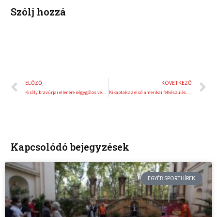
t
Szólj hozzá
Előző
K
ELŐZŐ
KÖVETKEZŐ
Király bravúrjai ellenére négygólos vereség a belgáktól
Kikaptak az első amerikai felkészülési mérkőzésen a női pólósaink
Kapcsolódó bejegyzések
EGYÉB SPORTHÍREK