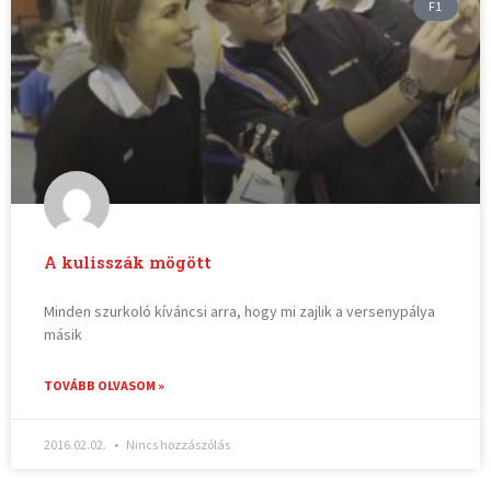
F1
A kulisszák mögött
Minden szurkoló kíváncsi arra, hogy mi zajlik a versenypálya
másik
TOVÁBB OLVASOM »
2016.02.02.
Nincs hozzászólás