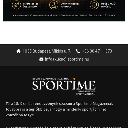
1035 Budapest, Miklós u. 7.
+36 30 471 1373
info (kukac) sportime.hu
Túl a 18. X-en és rendezvények százain a Sportime Magazinnak
továbbra is a legfőbb célja, hogy a mindenki sportját minél
vonzóbbá tegye.