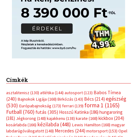
Címkék
Babos Tímea
asztalitenisz
(130)
atlétika
(144)
autosport
(123)
egészség
(240)
Bécs
(214)
Bajnokok Ligája
(168)
Birkózás
(143)
forma 1
(1165)
(530)
Európabajnokság
(173)
ferrari
(139)
Futball
(760)
futás
(305)
Hosszú Katinka
(186)
hungaroring
(181)
kickbox
(204)
Jégkorong
(148)
kajakkenu
(138)
karate
(168)
kézilabda
(448)
kosárlabda
(166)
Lewis Hamilton
(168)
magyar
Mercedes
(244)
labdarúgóválogatott
(148)
motorsport
(153)
Opel