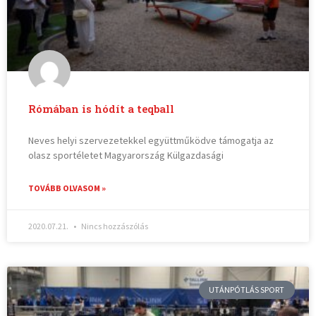
Rómában is hódít a teqball
Neves helyi szervezetekkel együttműködve támogatja az
olasz sportéletet Magyarország Külgazdasági
TOVÁBB OLVASOM »
2020.07.21.
Nincs hozzászólás
UTÁNPÓTLÁS SPORT