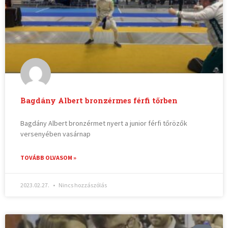
Bagdány Albert bronzérmes férfi tőrben
Bagdány Albert bronzérmet nyert a junior férfi tőrözők
versenyében vasárnap
TOVÁBB OLVASOM »
2023.02.27.
Nincs hozzászólás