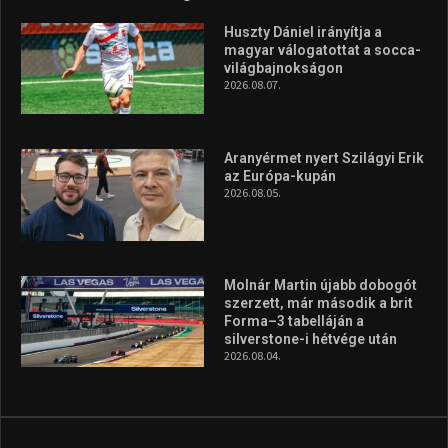
Túl a 18. X-en és rendezvények százain a Sportime Magazinnak
továbbra is a legfőbb célja, hogy a mindenki sportját minél
vonzóbbá tegye.
A rendszeres mozgás és a sport jobbá teheti az életed! Mindehhez
minden infót megtalálsz nálunk.
A legfrissebb hírek
Huszty Dániel irányítja a
magyar válogatottat a socca-
világbajnokságon
2026.08.07.
Aranyérmet nyert Szilágyi Erik