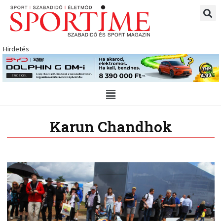
Skip
to
content
Hirdetés
Main
Menu
Karun Chandhok