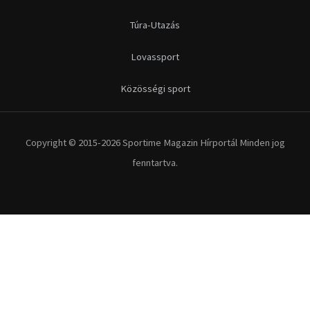
Futás
Kerékpár
Extrém Sportok
Fitnesz
Egyéb szabadidősport
Túra-Utazás
Lovassport
Közösségi sport