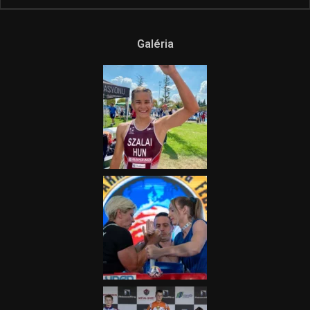
Ne csak nézd, lásd is a focit! –
itt a Tippmix Teljes
Terjedelem!
2025.08.05.
„A Forma-1-es Magyar
Nagydíj az egész nemzetnek
fontos”
2025.06.19.
Galéria