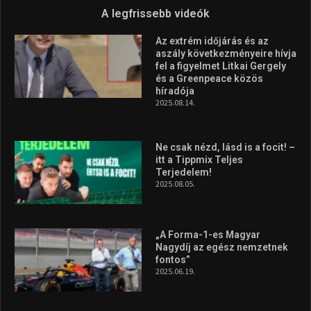
az Európa-kupán
2026.08.05.
Molnár Martin újabb dobogót
szerzett, már második a brit
Forma–3 tabelláján a
silverstone-i hétvége után
2026.08.04.
A legfrissebb videók
Az extrém időjárás és az
aszály következményeire hívja
fel a figyelmet Litkai Gergely
és a Greenpeace közös
híradója
2025.08.14.