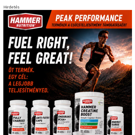
Futball
(760)
futás
(305)
Hosszú Katinka
(186)
hungaroring
(181)
kickbox
(204)
Jégkorong
(148)
kajakkenu
(138)
karate
(168)
kézilabda
(448)
kosárlabda
(166)
Lewis Hamilton
(168)
magyar
Mercedes
(244)
labdarúgóválogatott
(148)
motorsport
(153)
Opel
rio
Dakar Team
(132)
Rali Világbajnokság
(122)
Rendezvény
(142)
sport
(438)
2016
(373)
szabadidősport
Sportime Magazin
(128)
(316)
tenisz
(416)
Szalay Balázs
(126)
táplálkozás
(155)
utazás
Video
(247)
vitorlázás
(126)
világbajnokság
(162)
Világkupa
(129)
életmód
(416)
(222)
vívás
(174)
vízilabda
(197)
Érdi Mária
(130)
úszás
(361)
Hirdetés