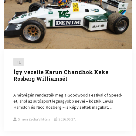
F1
Így vezette Karun Chandhok Keke
Rosberg Williamsét
A hétvégén rendezték meg a Goodwood Festival of Speed-
et, ahol az autósport legnagyobb nevei – köztük Lewis
Hamilton és Nico Rosberg – is képviselték magukat, ...
Simon Zsófia Viktória
2016.06.27.