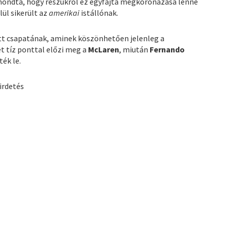
ondta, hogy részükről ez egyfajta megkoronázása lenne
lül sikerült az
amerikai
istállónak.
tt csapatának, aminek köszönhetően jelenleg a
et tíz ponttal előzi meg a
McLaren
, miután
Fernando
ték le.
irdetés