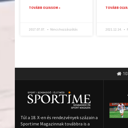
TOVÁBB OLVASOM »
TOVÁBB OLVA
2017.07.07.
Nincs hozzászólás
2021.12.14.
N
10
Túl a 18. X-en és rendezvények százain a
Sportime Magazinnak továbbra is a