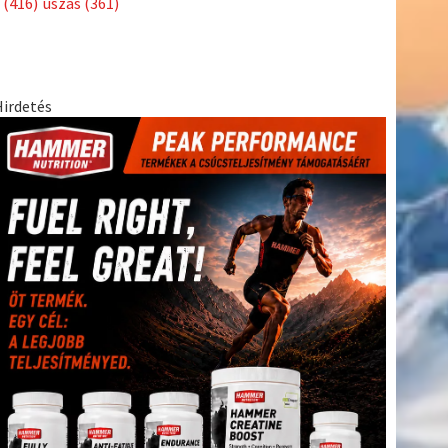
(416)
úszás
(361)
Hirdetés