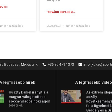
SOM »
TOVÁBB OLVASOM »
incs hozzászólás
2025.04.03.
Nincs hozzászólás
35 Budapest, Miklós u. 7.
+36 30 471 1373
info (kukac) spor
A legfrissebb hírek
A legfrissebb vide
Huszty Dániel irányítja a
Az extrém időjá
magyar válogatottat a
aszály
socca-világbajnokságon
következményei
2026.08.07.
fel a figyelmet 
Gergely és a G