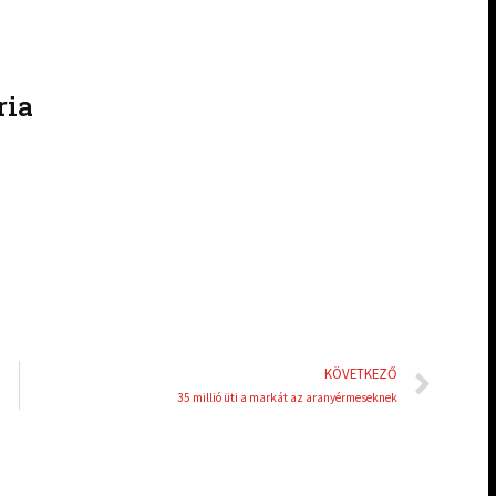
l
p
i
i
n
n
ria
k
t
e
e
d
r
i
e
n
s
t
Köve
KÖVETKEZŐ
35 millió üti a markát az aranyérmeseknek