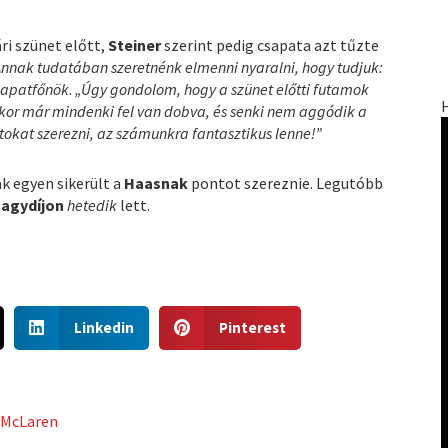
ri szünet előtt,
Steiner
szerint pedig csapata azt tűzte
Annak tudatában szeretnénk elmenni nyaralni, hogy tudjuk:
sapatfőnök
.
„Úgy gondolom, hogy a szünet előtti futamok
kor már mindenki fel van dobva, és senki nem aggódik a
kat szerezni, az számunkra fantasztikus lenne!”
ak egyen sikerült a
Haasnak
pontot szereznie. Legutóbb
Nagydíjon
hetedik
lett.
S
S
Linkedin
Pinterest
h
h
a
a
r
r
e
e
,
McLaren
o
o
n
n