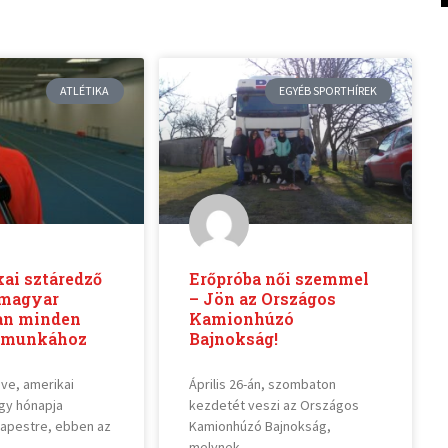
ATLÉTIKA
EGYÉB SPORTHÍREK
ai sztáredző
Erőpróba női szemmel
 magyar
– Jön az Országos
ban minden
Kamionhúzó
ó munkához
Bajnokság!
ve, amerikai
Április 26-án, szombaton
gy hónapja
kezdetét veszi az Országos
apestre, ebben az
Kamionhúzó Bajnokság,
melynek