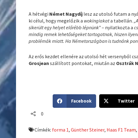
A hétvégi
Német Nagydíj
lesz az utolsó futam a nyá
ki célul, hogy megelőzik a
wokingiakat
a tabellán.
„
sikerült egy helyet előrébb lépnünk”
– nyilatkozta a
c
mindig remek lehetőségeket tartogatnak, hiszen ilyen
problémák miatt. Ha Németországban is tudnánk ponto
Az erős kezdet ellenére az utolsó hét versenyből cs
Grosjean
szállított pontokat, miután az
Osztrák 
S
S
Facebook
Twitter
h
h
a
a
0
r
r
e
e
Címkék:
forma 1
,
Günther Steiner
,
Haas F1 Team
o
o
n
n