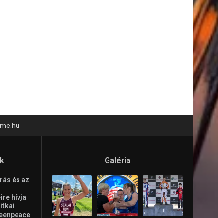
time.hu
ók
Galéria
rás és az
re hívja
Litkai
reenpeace