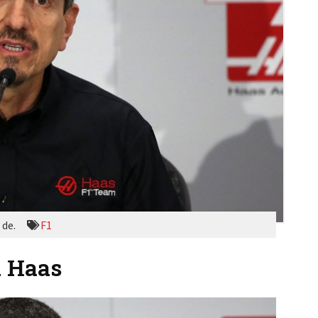
 de.
F1
a Haas