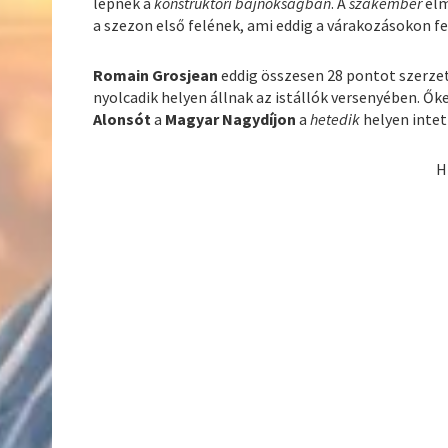
lépnek a
konstruktőri bajnokságban
. A
szakember
elm
a szezon első felének, ami eddig a várakozásokon fe
Romain Grosjean
eddig összesen 28 pontot szerze
nyolcadik helyen állnak az istállók versenyében. Ők
Alonsót
a
Magyar Nagydíjon
a
hetedik
helyen intet
H