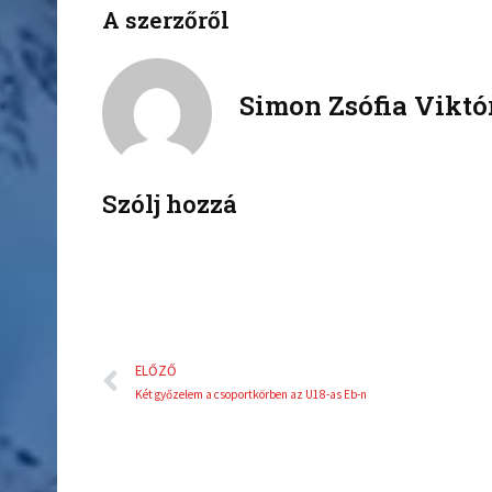
A szerzőről
f
t
a
w
c
i
Simon Zsófia Viktó
e
t
b
t
o
e
o
r
k
Szólj hozzá
Előző
ELŐZŐ
Két győzelem a csoportkörben az U18-as Eb-n