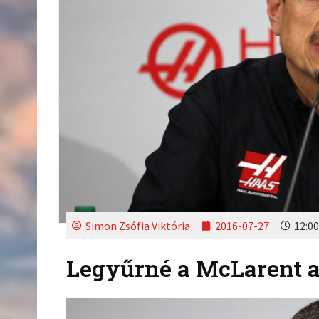
Simon Zsófia Viktória
2016-07-27
12:00
Legyűrné a McLarent 