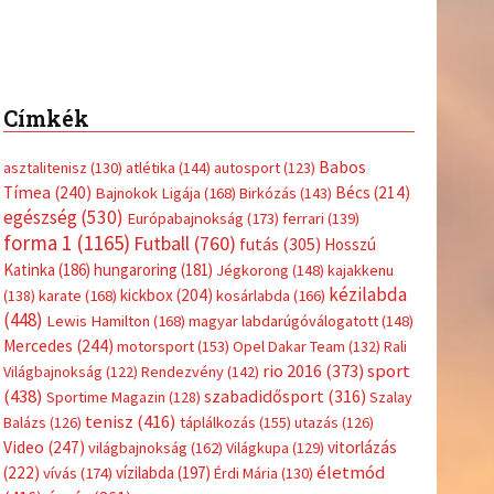
Címkék
Babos
asztalitenisz
(130)
atlétika
(144)
autosport
(123)
Tímea
(240)
Bécs
(214)
Bajnokok Ligája
(168)
Birkózás
(143)
egészség
(530)
Európabajnokság
(173)
ferrari
(139)
forma 1
(1165)
Futball
(760)
futás
(305)
Hosszú
Katinka
(186)
hungaroring
(181)
Jégkorong
(148)
kajakkenu
kézilabda
kickbox
(204)
(138)
karate
(168)
kosárlabda
(166)
(448)
Lewis Hamilton
(168)
magyar labdarúgóválogatott
(148)
Mercedes
(244)
motorsport
(153)
Opel Dakar Team
(132)
Rali
sport
rio 2016
(373)
Világbajnokság
(122)
Rendezvény
(142)
(438)
szabadidősport
(316)
Sportime Magazin
(128)
Szalay
tenisz
(416)
Balázs
(126)
táplálkozás
(155)
utazás
(126)
Video
(247)
vitorlázás
világbajnokság
(162)
Világkupa
(129)
életmód
(222)
vívás
(174)
vízilabda
(197)
Érdi Mária
(130)