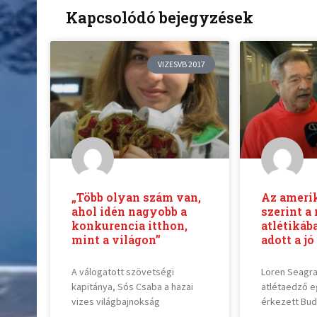
Kapcsolódó bejegyzések
VIZESVB 2017
„Több olyan szám van,
Az amerik
ahol idén nagyobb a
szerint a
konkurencia itthon,
atlétiká
mint a világon”
adott a j
A válogatott szövetségi
Loren Seagra
kapitánya, Sós Csaba a hazai
atlétaedző e
vizes világbajnokság
érkezett Bud