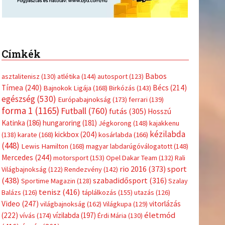
Címkék
Babos
asztalitenisz
(130)
atlétika
(144)
autosport
(123)
Tímea
(240)
Bécs
(214)
Bajnokok Ligája
(168)
Birkózás
(143)
egészség
(530)
Európabajnokság
(173)
ferrari
(139)
forma 1
(1165)
Futball
(760)
futás
(305)
Hosszú
Katinka
(186)
hungaroring
(181)
Jégkorong
(148)
kajakkenu
kézilabda
kickbox
(204)
(138)
karate
(168)
kosárlabda
(166)
(448)
Lewis Hamilton
(168)
magyar labdarúgóválogatott
(148)
Mercedes
(244)
motorsport
(153)
Opel Dakar Team
(132)
Rali
sport
rio 2016
(373)
Világbajnokság
(122)
Rendezvény
(142)
(438)
szabadidősport
(316)
Sportime Magazin
(128)
Szalay
tenisz
(416)
Balázs
(126)
táplálkozás
(155)
utazás
(126)
Video
(247)
vitorlázás
világbajnokság
(162)
Világkupa
(129)
életmód
(222)
vívás
(174)
vízilabda
(197)
Érdi Mária
(130)