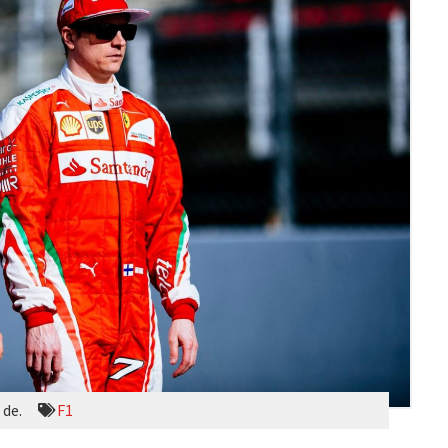
 de.
F1