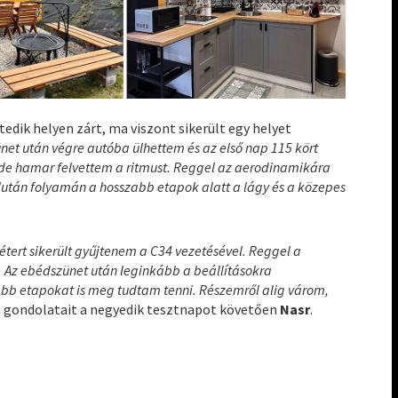
edik helyen zárt, ma viszont sikerült egy helyet
ünet után végre autóba ülhettem és az első nap 115 kört
ta, de hamar felvettem a ritmust. Reggel az aerodinamikára
lután folyamán a hosszabb etapok alatt a lágy és a közepes
étert sikerült gyűjtenem a C34 vezetésével. Reggel a
 Az ebédszünet után leginkább a beállításokra
abb etapokat is meg tudtam tenni. Részemről alig várom,
a gondolatait a negyedik tesztnapot követően
Nasr
.