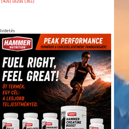
(416)
úszás
(361)
Hirdetés