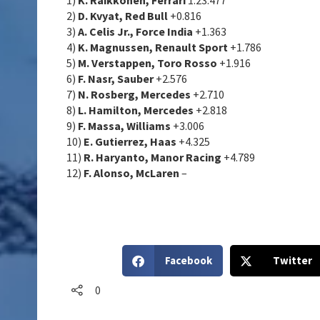
1)
K. Raikkönen, Ferrari
1:23.477
2)
D. Kvyat, Red Bull
+0.816
3)
A. Celis Jr., Force India
+1.363
4)
K. Magnussen, Renault Sport
+1.786
5)
M. Verstappen, Toro Rosso
+1.916
6)
F. Nasr, Sauber
+2.576
7)
N. Rosberg, Mercedes
+2.710
8)
L. Hamilton, Mercedes
+2.818
9)
F. Massa, Williams
+3.006
10)
E. Gutierrez, Haas
+4.325
11)
R. Haryanto, Manor Racing
+4.789
12)
F. Alonso, McLaren
–
S
S
Facebook
Twitter
h
h
a
a
0
r
r
e
e