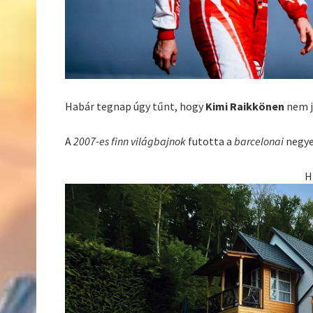
Habár tegnap úgy tűnt, hogy
Kimi Raikkönen
nem j
A
2007-es finn világbajnok
futotta a
barcelonai
negye
H