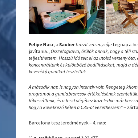
Felipe Nasr
, a
Sauber
brazil versenyzője
tegnap a het
javítania.
„Összefoglalva, örülök annak, hogy a téli sz
teljesíthettem. Hosszú idő telt el az utolsó verseny ó
koncentráltunk és különböző beállításokat, majd a dé
keverékű gumikat teszteltük.
A második nap is nagyon intenzív volt. Rengeteg kilom
programot a gumiabroncsok értékelésének szenteltük.
fókuszáltunk, és a teszt végéhez közeledve már hossz
hogy a következő héten a C35-öt vezethessem”
– zárt
Barcelona teszteredmények – 4. nap: