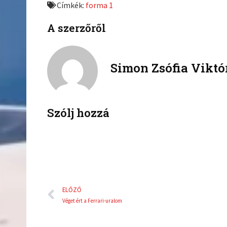
Címkék:
forma 1
o
o
n
n
A szerzőről
f
t
a
w
c
i
Simon Zsófia Viktó
e
t
b
t
o
e
o
r
k
Szólj hozzá
Előző
ELŐZŐ
Véget ért a Ferrari-uralom