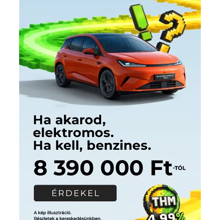
Címkék
Babos Tímea
asztalitenisz
(130)
atlétika
(144)
autosport
(123)
egészség
(240)
Bécs
(214)
Bajnokok Ligája
(168)
Birkózás
(143)
forma 1
(1165)
(530)
Európabajnokság
(173)
ferrari
(139)
Futball
(760)
futás
(305)
Hosszú Katinka
(186)
hungaroring
(181)
kickbox
(204)
Jégkorong
(148)
kajakkenu
(138)
karate
(168)
kézilabda
(448)
kosárlabda
(166)
Lewis Hamilton
(168)
magyar