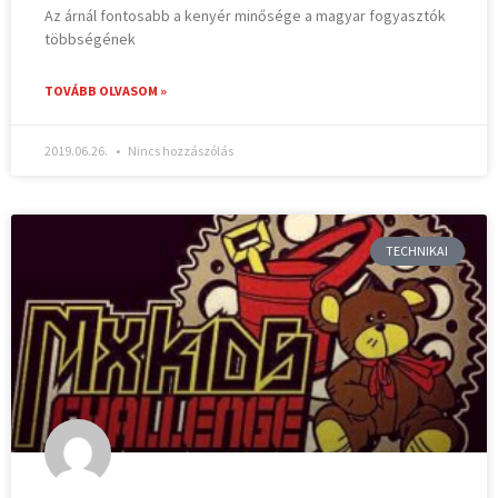
Az árnál fontosabb a kenyér minősége a magyar fogyasztók
többségének
TOVÁBB OLVASOM »
2019.06.26.
Nincs hozzászólás
TECHNIKAI