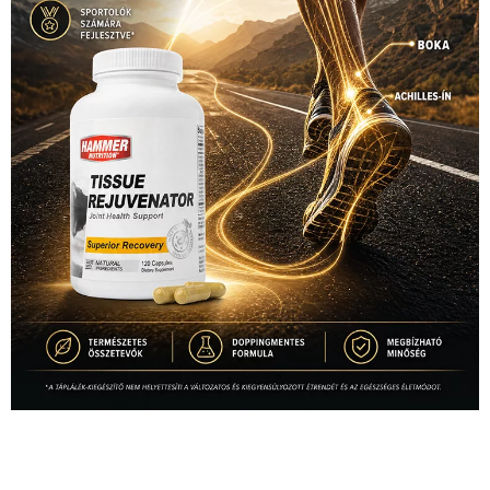
1035 Budapest, Miklós u. 7.
+36 30 471 1373
info (kukac) sportime.hu
Túl a 18. X-en és rendezvények százain a Sportime Magazinnak
továbbra is a legfőbb célja, hogy a mindenki sportját minél
vonzóbbá tegye.