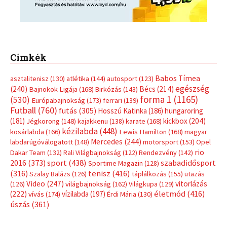
Mercedes
(244)
labdarúgóválogatott
(148)
motorsport
(153)
Opel
rio
Dakar Team
(132)
Rali Világbajnokság
(122)
Rendezvény
(142)
sport
(438)
2016
(373)
szabadidősport
Sportime Magazin
(128)
(316)
tenisz
(416)
Szalay Balázs
(126)
táplálkozás
(155)
utazás
Video
(247)
vitorlázás
(126)
világbajnokság
(162)
Világkupa
(129)
életmód
(416)
(222)
vívás
(174)
vízilabda
(197)
Érdi Mária
(130)
úszás
(361)
Hirdetés