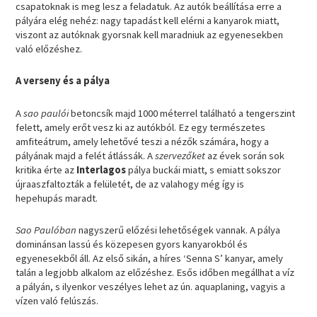
csapatoknak is meg lesz a feladatuk. Az autók beállítása erre a
pályára elég nehéz: nagy tapadást kell elérni a kanyarok miatt,
viszont az autóknak gyorsnak kell maradniuk az egyenesekben
való előzéshez.
A verseny és a pálya
A
sao paulói
betoncsík majd 1000 méterrel található a tengerszint
felett, amely erőt vesz ki az autókból. Ez egy természetes
amfiteátrum, amely lehetővé teszi a nézők számára, hogy a
pályának majd a felét átlássák. A
szervezőket
az évek során sok
kritika érte az
Interlagos
pálya buckái miatt, s emiatt sokszor
újraaszfaltozták a felületét, de az valahogy még így is
hepehupás maradt.
Sao Paulóban
nagyszerű előzési lehetőségek vannak. A pálya
dominánsan lassú és közepesen gyors kanyarokból és
egyenesekből áll. Az első sikán, a híres ‘Senna S’ kanyar, amely
talán a legjobb alkalom az előzéshez. Esős időben megállhat a víz
a pályán, s ilyenkor veszélyes lehet az ún. aquaplaning, vagyis a
vízen való felúszás.