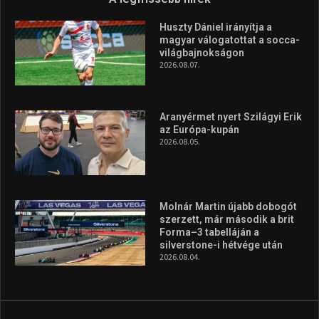
Molnár Martin újabb dobogót
szerzett, már második a brit
Forma–3 tabelláján a
silverstone-i hétvége után
2026.08.04.
A legfrissebb videók
Az extrém időjárás és az
aszály következményeire hívja
fel a figyelmet Litkai Gergely
és a Greenpeace közös
híradója
2025.08.14.
Ne csak nézd, lásd is a focit! –
itt a Tippmix Teljes
Terjedelem!
2025.08.05.