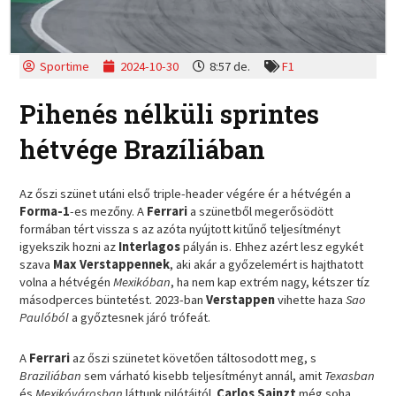
Sportime
2024-10-30
8:57 de.
F1
Pihenés nélküli sprintes
hétvége Brazíliában
Az őszi szünet utáni első triple-header végére ér a hétvégén a
Forma-1
-es mezőny. A
Ferrari
a szünetből megerősödött
formában tért vissza s az azóta nyújtott kitűnő teljesítményt
igyekszik hozni az
Interlagos
pályán is. Ehhez azért lesz egykét
szava
Max Verstappennek
, aki akár a győzelemért is hajthatott
volna a hétvégén
Mexikóban
, ha nem kap extrém nagy, kétszer tíz
másodperces büntetést. 2023-ban
Verstappen
vihette haza
Sao
Paulóból
a győztesnek járó trófeát.
A
Ferrari
az őszi szünetet követően táltosodott meg, s
Braziliában
sem várható kisebb teljesítményt annál, amit
Texasban
és
Mexikóvárosban
láttunk pilótáitól.
Carlos Sainzt
még soha