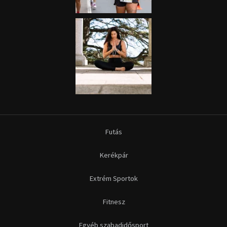
Kerékpár
Extrém Sportok
Fitnesz
Egyéb szabadidősport
Túra-Utazás
Lovassport
Közösségi sport
Copyright © 2015-2026 Sportime Magazin Hírportál Minden jog
fenntartva.