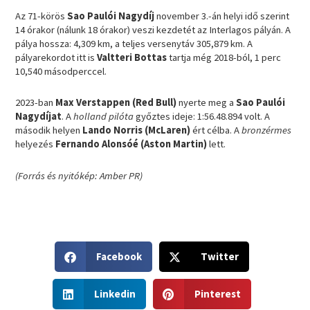
Az 71-körös
Sao Paulói Nagydíj
november 3.-án helyi idő szerint
14 órakor (nálunk 18 órakor) veszi kezdetét az Interlagos pályán. A
pálya hossza: 4,309 km, a teljes versenytáv 305,879 km. A
pályarekordot itt is
Valtteri Bottas
tartja még 2018-ból, 1 perc
10,540 másodperccel.
2023-ban
Max Verstappen (Red Bull)
nyerte meg a
Sao Paulói
Nagydíjat
. A
holland pilóta
győztes ideje: 1:56.48.894 volt. A
második helyen
Lando Norris (McLaren)
ért célba. A
bronzérmes
helyezés
Fernando Alonsóé (Aston Martin)
lett.
(Forrás és nyitókép: Amber PR)
S
S
Facebook
Twitter
h
h
a
a
S
S
r
r
Linkedin
Pinterest
h
h
e
e