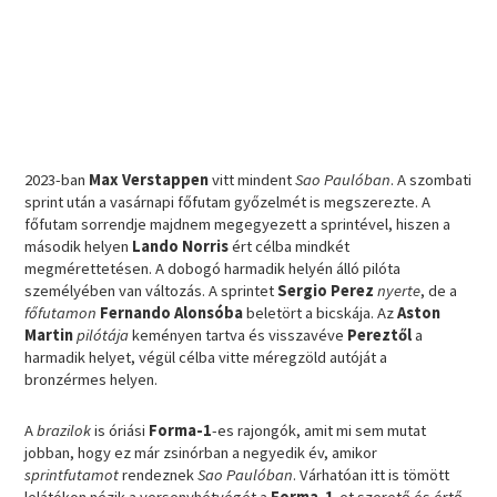
2023-ban
Max Verstappen
vitt mindent
Sao Paulóban
. A szombati
sprint után a vasárnapi főfutam győzelmét is megszerezte. A
főfutam sorrendje majdnem megegyezett a sprintével, hiszen a
második helyen
Lando Norris
ért célba mindkét
megmérettetésen. A dobogó harmadik helyén álló pilóta
személyében van változás. A sprintet
Sergio Perez
nyerte
, de a
főfutamon
Fernando Alonsóba
beletört a bicskája. Az
Aston
Martin
pilótája
keményen tartva és visszavéve
Pereztől
a
harmadik helyet, végül célba vitte méregzöld autóját a
bronzérmes helyen.
A
brazilok
is óriási
Forma-1
-es rajongók, amit mi sem mutat
jobban, hogy ez már zsinórban a negyedik év, amikor
sprintfutamot
rendeznek
Sao Paulóban
. Várhatóan itt is tömött