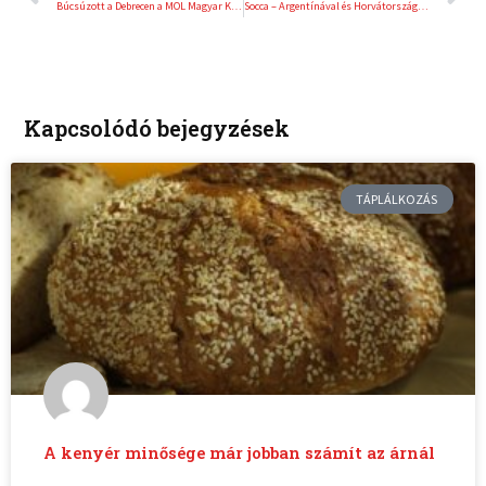
Búcsúzott a Debrecen a MOL Magyar Kupában
Socca – Argentínával és Horvátországgal kerültek egy csoportba a magyarok
Kapcsolódó bejegyzések
TÁPLÁLKOZÁS
A kenyér minősége már jobban számít az árnál