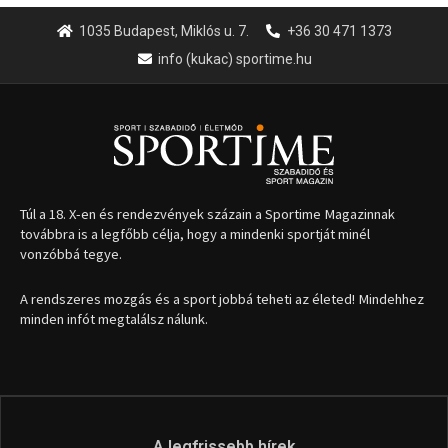
A rendszeres mozgás és a sport jobbá teheti az életed! Mindehhez
minden infót megtalálsz nálunk.
A legfrissebb hírek
Huszty Dániel irányítja a
magyar válogatottat a socca-
világbajnokságon
2026.08.07.
Aranyérmet nyert Szilágyi Erik
az Európa-kupán
2026.08.05.