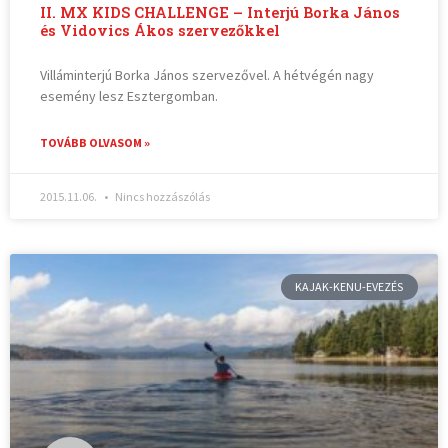
II. MX KIDS CHALLENGE – Interjú Borka János
és Vidovics Ákos szervezőkkel
Villáminterjú Borka János szervezővel. A hétvégén nagy
esemény lesz Esztergomban.
TOVÁBB OLVASOM »
2015.11.06.
Nincs hozzászólás
KAJAK-KENU-EVEZÉS