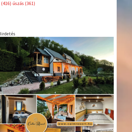
Címkék
Babos
asztalitenisz
(130)
atlétika
(144)
autosport
(123)
Tímea
(240)
Bécs
(214)
Bajnokok Ligája
(168)
Birkózás
(143)
egészség
(530)
Európabajnokság
(173)
ferrari
(139)
forma 1
(1165)
Futball
(760)
futás
(305)
Hosszú
Katinka
(186)
hungaroring
(181)
Jégkorong
(148)
kajakkenu
kézilabda
kickbox
(204)
(138)
karate
(168)
kosárlabda
(166)
(448)
Lewis Hamilton
(168)
magyar labdarúgóválogatott
(148)
Mercedes
(244)
motorsport
(153)
Opel Dakar Team
(132)
Rali
sport
rio 2016
(373)
Világbajnokság
(122)
Rendezvény
(142)
(438)
szabadidősport
(316)
Sportime Magazin
(128)
Szalay
tenisz
(416)
Balázs
(126)
táplálkozás
(155)
utazás
(126)
Video
(247)
vitorlázás
világbajnokság
(162)
Világkupa
(129)
életmód
(222)
vívás
(174)
vízilabda
(197)
Érdi Mária
(130)