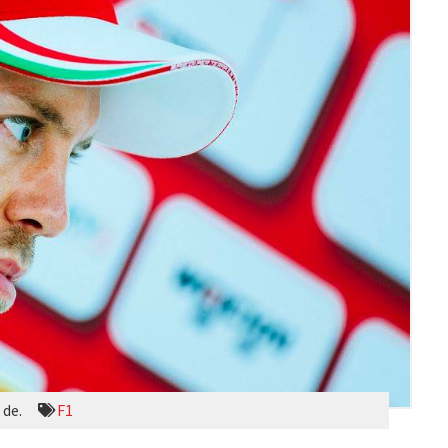
 de.
F1