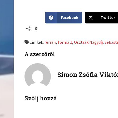
S
S
Facebook
Twitter
h
h
a
a
0
r
r
e
e
Címkék:
ferrari
,
forma 1
,
Osztrák Nagydíj
,
Sebasti
o
o
n
n
A szerzőről
f
t
a
w
c
i
Simon Zsófia Viktó
e
t
b
t
o
e
o
r
k
Szólj hozzá