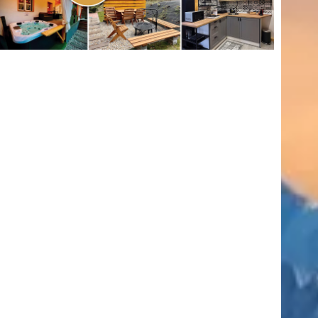
(416)
úszás
(361)
Hirdetés