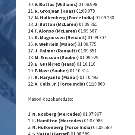
10.
V. Bottas (Williams)
01:08.998
11.
R. Grosjean (Haas)
01:09.078
12.
N. Hulkenberg (Force India)
01:09.280
13.
J. Button (McLaren)
01:09.365
14.
F. Alonso (McLaren)
01:09.567
15.
K. Magnussen (Renault)
01:09.707
16.
P. Wehrlein (Manor)
01:09.775
17.
J. Palmer (Renault)
01:09.851
18.
M. Ericsson (Sauber)
01:09.929
19.
E. Gutiérrez (Haas)
01:10.110
20.
F. Nasr (Sauber)
01:10.314
21.
R. Haryanto (Manor)
01:10.493
22.
A. Celis Jr. (Force India)
01:10.860
Második szabadedzés
:
1.
N. Rosberg (Mercedes)
01:07.967
2.
L. Hamilton (Mercedes)
01:07.986
3.
N. Hülkenberg (Force India)
01:08.580
4.
S. Vettel (Ferrari)
01:08.589