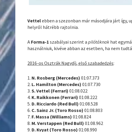
Vettel
ebben a szezonban már másodjára járt így, 
helyről hátrébb rajtolnia.
A
Forma-1
szabályai szerint a
pilótáknak
hat egymás
használniuk, kivéve abban az esetben, ha nem tudták
2016-os Osztrák Nagydíj, első szabadedzés
:
1.
N. Rosberg (Mercedes)
01:07.373
2.
L. Hamilton (Mercedes)
01:07.730
3.
S. Vettel (Ferrari)
01:08.022
4.
K. Raikkonen (Ferrari)
01:08.222
5.
D. Ricciardo (Red Bull)
01:08.528
6.
C. Sainz Jr. (Toro Rosso)
01:08.803
7.
F. Massa (Williams)
01:08.824
8.
M. Verstappen (Red Bull)
01:08.962
9.
D. Kvyat (Toro Rosso)
01:08.990