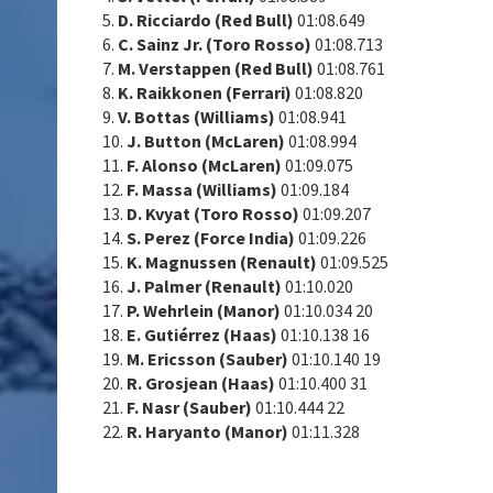
5.
D. Ricciardo (Red Bull)
01:08.649
6.
C. Sainz Jr. (Toro Rosso)
01:08.713
7.
M. Verstappen (Red Bull)
01:08.761
8.
K. Raikkonen (Ferrari)
01:08.820
9.
V. Bottas (Williams)
01:08.941
10.
J. Button (McLaren)
01:08.994
11.
F. Alonso (McLaren)
01:09.075
12.
F. Massa (Williams)
01:09.184
13.
D. Kvyat (Toro Rosso)
01:09.207
14.
S. Perez (Force India)
01:09.226
15.
K. Magnussen (Renault)
01:09.525
16.
J. Palmer (Renault)
01:10.020
17.
P. Wehrlein (Manor)
01:10.034 20
18.
E. Gutiérrez (Haas)
01:10.138 16
19.
M. Ericsson (Sauber)
01:10.140 19
20.
R. Grosjean (Haas)
01:10.400 31
21.
F. Nasr (Sauber)
01:10.444 22
22.
R. Haryanto (Manor)
01:11.328