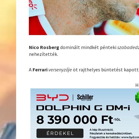
Nico Rosberg
dominált mindkét pénteki
szabaded
nehezítették.
A
Ferrari
versenyzője
öt rajthelyes büntetést kapott
H