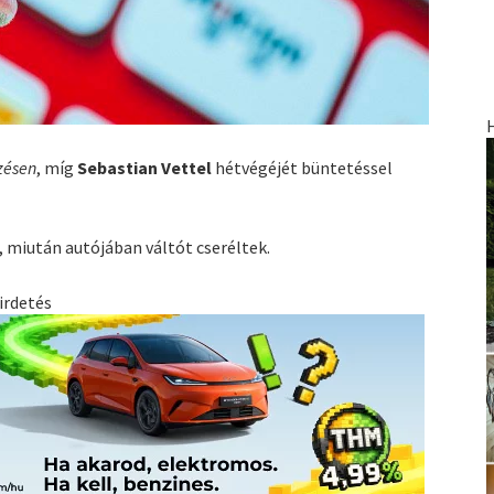
zésen
, míg
Sebastian Vettel
hétvégéjét büntetéssel
, miután autójában váltót cseréltek.
irdetés