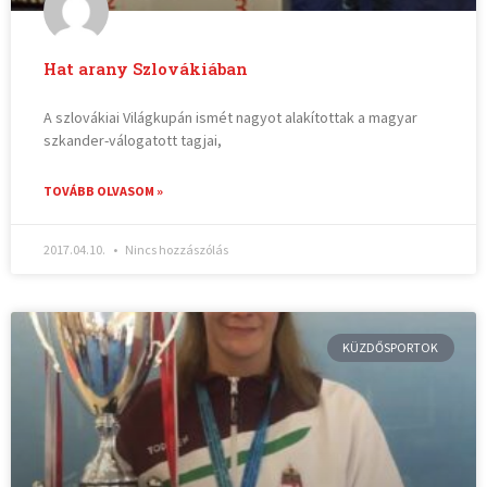
Hat arany Szlovákiában
A szlovákiai Világkupán ismét nagyot alakítottak a magyar
szkander-válogatott tagjai,
TOVÁBB OLVASOM »
2017.04.10.
Nincs hozzászólás
KÜZDŐSPORTOK