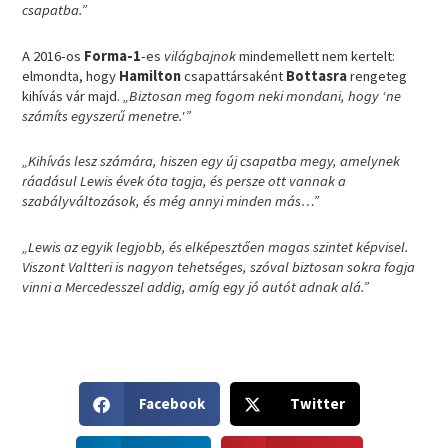
csapatba.”
A 2016-os
Forma-1
-es
világbajnok
mindemellett nem kertelt:
elmondta, hogy
Hamilton
csapattársaként
Bottasra
rengeteg
kihívás vár majd.
„Biztosan meg fogom neki mondani, hogy ‘ne
számíts egyszerű menetre.'”
„Kihívás lesz számára, hiszen egy új csapatba megy, amelynek
ráadásul Lewis évek óta tagja, és persze ott vannak a
szabályváltozások, és még annyi minden más…”
„Lewis az egyik legjobb, és elképesztően magas szintet képvisel.
Viszont Valtteri is nagyon tehetséges, szóval biztosan sokra fogja
vinni a Mercedesszel addig, amíg egy jó autót adnak alá.”
S
S
Facebook
Twitter
h
h
a
a
S
S