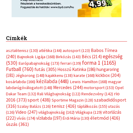
Címkék
Babos Tímea
asztalitenisz
(130)
atlétika
(144)
autosport
(123)
egészség
(240)
Bécs
(214)
Bajnokok Ligája
(168)
Birkózás
(143)
forma 1
(1165)
(530)
Európabajnokság
(173)
ferrari
(139)
Futball
(760)
futás
(305)
Hosszú Katinka
(186)
hungaroring
(181)
kickbox
(204)
Jégkorong
(148)
kajakkenu
(138)
karate
(168)
kézilabda
(448)
kosárlabda
(166)
Lewis Hamilton
(168)
magyar
Mercedes
(244)
labdarúgóválogatott
(148)
motorsport
(153)
Opel
rio
Dakar Team
(132)
Rali Világbajnokság
(122)
Rendezvény
(142)
sport
(438)
2016
(373)
szabadidősport
Sportime Magazin
(128)
(316)
tenisz
(416)
Szalay Balázs
(126)
táplálkozás
(155)
utazás
Video
(247)
vitorlázás
(126)
világbajnokság
(162)
Világkupa
(129)
életmód
(416)
(222)
vívás
(174)
vízilabda
(197)
Érdi Mária
(130)
úszás
(361)