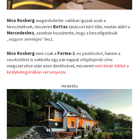
Nico Rosberg
megerősítette: valóban igazak azok a
híresztelések, miszerint
Bottas
tanácsot kért tőle, miután aláírt a
Mercedeshez
, azonban hozzátette, hogy a beszélgetésük
„nagyon semleges”
lesz.
Nico Rosberg
nem csak a
Forma-1
-es
paddockot
, hanem a
szurkolókat
is sokkolta egy pár nappal
világbajnoki címe
megszerzése után azon döntésével, miszerint
nem kíván többé a
királykategóriában versenyezni
.
Hirdetés