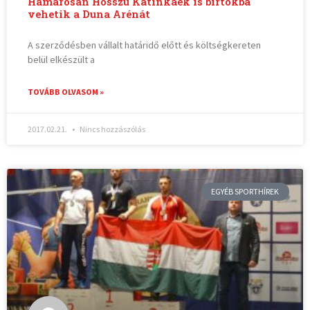
Hamarosan Hosszú Katinkáék is birtokba
vehetik a Duna Arénát
A szerződésben vállalt határidő előtt és költségkereten
belül elkészült a
TOVÁBB OLVASOM »
2017.02.21.
Nincs hozzászólás
EGYÉB SPORTHÍREK