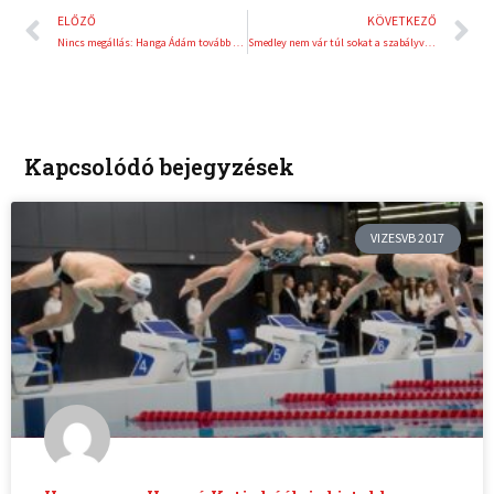
Előző
K
ELŐZŐ
KÖVETKEZŐ
Nincs megállás: Hanga Ádám tovább remekel
Smedley nem vár túl sokat a szabályváltozásoktól
Kapcsolódó bejegyzések
VIZESVB 2017