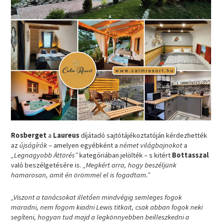
Rosberget
a
Laureus
díjátadó sajtótájékoztatóján kérdezhették
az
újságírók
– amelyen egyébként a
német világbajnokot
a
„Legnagyobb Áttörés”
kategóriában jelölték – s kitért
Bottasszal
való beszélgetésére is.
„Megkért arra, hogy beszéljünk
hamarosan, amit én örömmel el is fogadtam.”
„Viszont a tanácsokat illetően mindvégig semleges fogok
maradni, nem fogom kiadni Lewis titkait, csak abban fogok neki
segíteni, hogyan tud majd a legkönnyebben beilleszkedni a