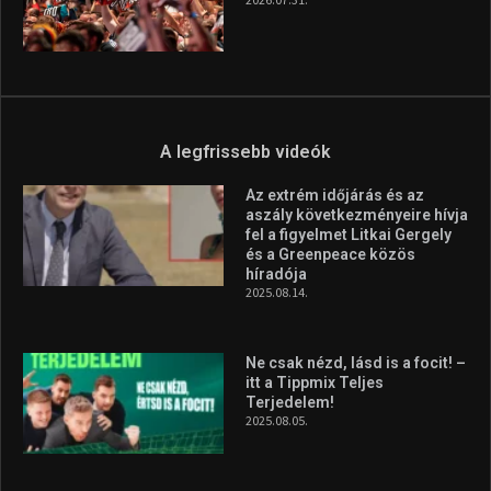
A legfrissebb videók
Az extrém időjárás és az
aszály következményeire hívja
fel a figyelmet Litkai Gergely
és a Greenpeace közös
híradója
2025.08.14.
Ne csak nézd, lásd is a focit! –
itt a Tippmix Teljes
Terjedelem!
2025.08.05.