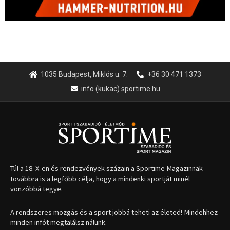
1035 Budapest, Miklós u. 7.
+36 30 471 1373
info (kukac) sportime.hu
Túl a 18. X-en és rendezvények százain a Sportime Magazinnak
továbbra is a legfőbb célja, hogy a mindenki sportját minél
vonzóbbá tegye.
A rendszeres mozgás és a sport jobbá teheti az életed! Mindehhez
minden infót megtalálsz nálunk.