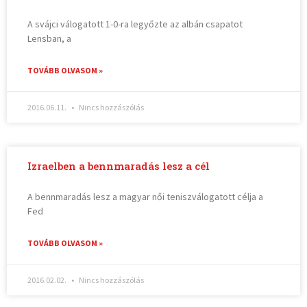
A svájci válogatott 1-0-ra legyőzte az albán csapatot
Lensban, a
TOVÁBB OLVASOM »
2016.06.11.
Nincs hozzászólás
Izraelben a bennmaradás lesz a cél
A bennmaradás lesz a magyar női teniszválogatott célja a
Fed
TOVÁBB OLVASOM »
2016.02.02.
Nincs hozzászólás