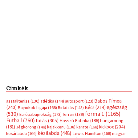
Címkék
Babos Tímea
asztalitenisz
(130)
atlétika
(144)
autosport
(123)
egészség
(240)
Bécs
(214)
Bajnokok Ligája
(168)
Birkózás
(143)
forma 1
(1165)
(530)
Európabajnokság
(173)
ferrari
(139)
Futball
(760)
futás
(305)
Hosszú Katinka
(186)
hungaroring
(181)
kickbox
(204)
Jégkorong
(148)
kajakkenu
(138)
karate
(168)
kézilabda
(448)
kosárlabda
(166)
Lewis Hamilton
(168)
magyar