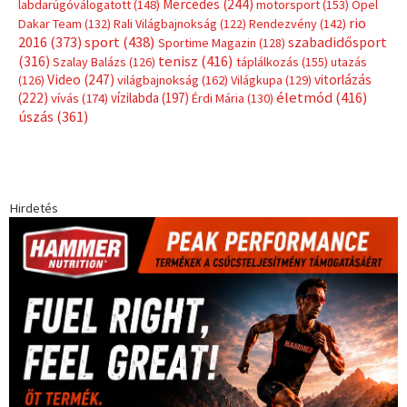
Mercedes
(244)
labdarúgóválogatott
(148)
motorsport
(153)
Opel
rio
Dakar Team
(132)
Rali Világbajnokság
(122)
Rendezvény
(142)
sport
(438)
2016
(373)
szabadidősport
Sportime Magazin
(128)
(316)
tenisz
(416)
Szalay Balázs
(126)
táplálkozás
(155)
utazás
Video
(247)
vitorlázás
(126)
világbajnokság
(162)
Világkupa
(129)
életmód
(416)
(222)
vívás
(174)
vízilabda
(197)
Érdi Mária
(130)
úszás
(361)
Hirdetés