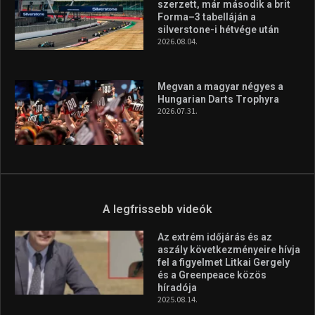
szerzett, már második a brit
Forma–3 tabelláján a
silverstone-i hétvége után
2026.08.04.
Megvan a magyar négyes a
Hungarian Darts Trophyra
2026.07.31.
A legfrissebb videók
Az extrém időjárás és az
aszály következményeire hívja
fel a figyelmet Litkai Gergely
és a Greenpeace közös
híradója
2025.08.14.