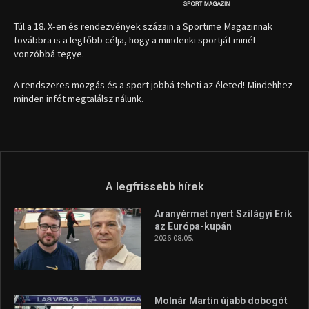
Túl a 18. X-en és rendezvények százain a Sportime Magazinnak
továbbra is a legfőbb célja, hogy a mindenki sportját minél
vonzóbbá tegye.
A rendszeres mozgás és a sport jobbá teheti az életed! Mindehhez
minden infót megtalálsz nálunk.
A legfrissebb hírek
Aranyérmet nyert Szilágyi Erik
az Európa-kupán
2026.08.05.
Molnár Martin újabb dobogót