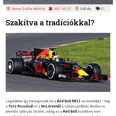
Simon Zsófia Viktória
2017-02-27
3:00 du.
F1
Szakítva a tradíciókkal?
Legalábbis így harangozták be a
Red Bull RB13
-as modelljét – míg
a
Toro Rossónál
és a
McLarennél
a színösszeállítás illetően is
jelentős változás történt, addig ez a
Red Bull
esetében nem