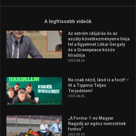
A legfrissebb videók
Az extrém időjárás és az
aszály következményeire hívja
fel a figyelmet Litkai Gergely
és a Greenpeace közös
híradója
2025.08.14.
Ne csak nézd, lásd is a focit! –
itt a Tippmix Teljes
Terjedelem!
2025.08.05.
„A Forma-1-es Magyar
Nagydíj az egész nemzetnek
fontos”
2025.06.19.