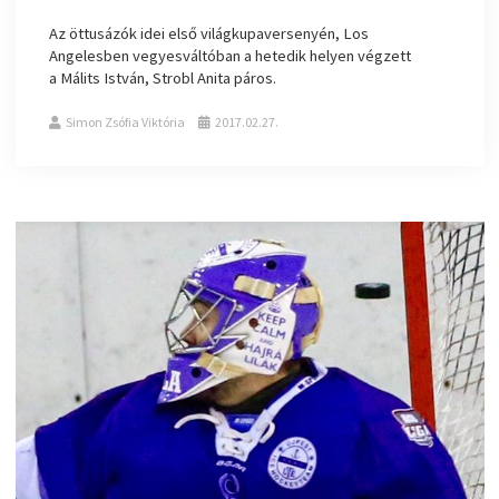
Az öttusázók idei első világkupaversenyén, Los
Angelesben vegyesváltóban a hetedik helyen végzett
a Málits István, Strobl Anita páros.
Simon Zsófia Viktória
2017.02.27.