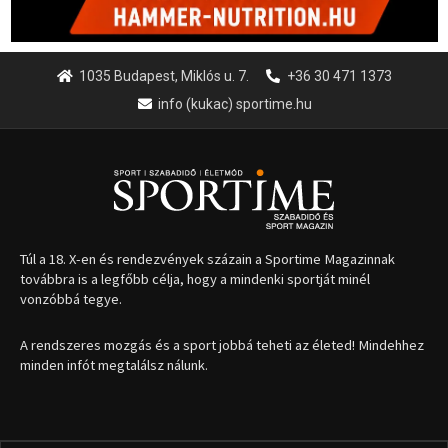
1035 Budapest, Miklós u. 7.
+36 30 471 1373
info (kukac) sportime.hu
Túl a 18. X-en és rendezvények százain a Sportime Magazinnak
továbbra is a legfőbb célja, hogy a mindenki sportját minél
vonzóbbá tegye.
A rendszeres mozgás és a sport jobbá teheti az életed! Mindehhez
minden infót megtalálsz nálunk.