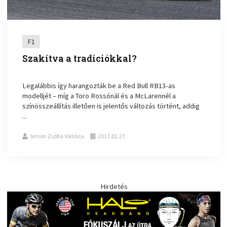
F1
Szakítva a tradíciókkal?
Legalábbis így harangozták be a Red Bull RB13-as
modelljét – míg a Toro Rossónál és a McLarennél a
színösszeállítás illetően is jelentős változás történt, addig
...
Simon Zsófia Viktória
2017.02.27.
Hirdetés