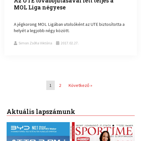
Az UTE továbbjutásával lett teljes a
MOL Liga négyese
A jégkorong MOL Ligában utolsóként az UTE biztosította a
helyét a legjobb négy között.
Simon Zsófia Viktória
2017.02.27.
1
2
Következő »
Aktuális lapszámunk