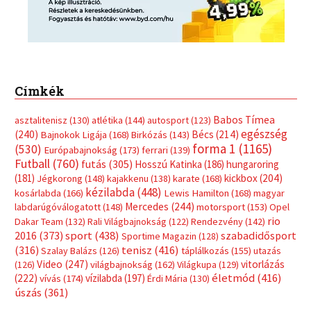
Címkék
Babos Tímea
asztalitenisz
(130)
atlétika
(144)
autosport
(123)
egészség
(240)
Bécs
(214)
Bajnokok Ligája
(168)
Birkózás
(143)
forma 1
(1165)
(530)
Európabajnokság
(173)
ferrari
(139)
Futball
(760)
futás
(305)
Hosszú Katinka
(186)
hungaroring
(181)
kickbox
(204)
Jégkorong
(148)
kajakkenu
(138)
karate
(168)
kézilabda
(448)
kosárlabda
(166)
Lewis Hamilton
(168)
magyar
Mercedes
(244)
labdarúgóválogatott
(148)
motorsport
(153)
Opel
rio
Dakar Team
(132)
Rali Világbajnokság
(122)
Rendezvény
(142)
sport
(438)
2016
(373)
szabadidősport
Sportime Magazin
(128)
(316)
tenisz
(416)
Szalay Balázs
(126)
táplálkozás
(155)
utazás
Video
(247)
vitorlázás
(126)
világbajnokság
(162)
Világkupa
(129)
életmód
(416)
(222)
vívás
(174)
vízilabda
(197)
Érdi Mária
(130)
úszás
(361)