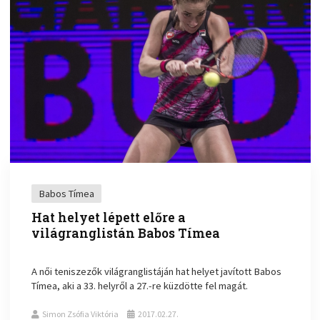
Babos Tímea
Hat helyet lépett előre a
világranglistán Babos Tímea
A női teniszezők világranglistáján hat helyet javított Babos
Tímea, aki a 33. helyről a 27.-re küzdötte fel magát.
Simon Zsófia Viktória
2017.02.27.