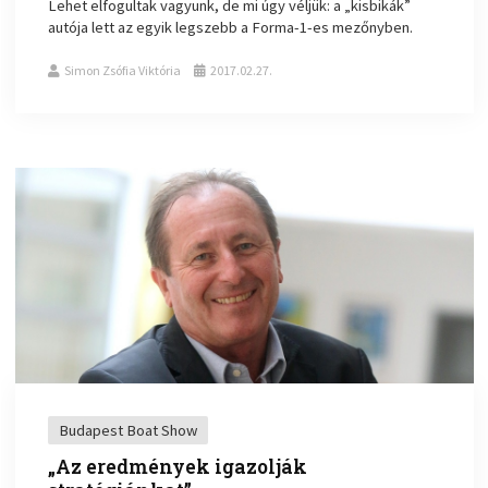
Lehet elfogultak vagyunk, de mi úgy véljük: a „kisbikák”
autója lett az egyik legszebb a Forma-1-es mezőnyben.
Simon Zsófia Viktória
2017.02.27.
Budapest Boat Show
„Az eredmények igazolják