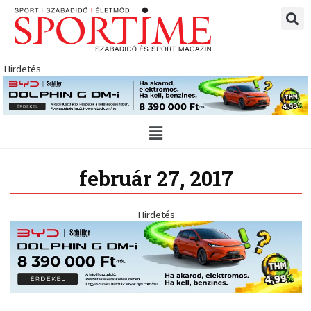
Skip
to
content
Hirdetés
Main
Menu
február 27, 2017
Hirdetés