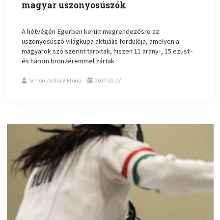
magyar uszonyosúszók
A hétvégén Egerben került megrendezésre az
uszonyosúszó világkupa aktuális fordulója, amelyen a
magyarok szó szerint taroltak, hiszen 11 arany-, 15 ezüst–
és három bronzéremmel zártak.
Simon Zsófia Viktória
2017.02.27.