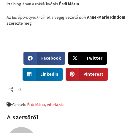
írta blogjában a
tokiói
kvótás
Érdi Mária
.
Az
Európa-bajnoki
címet a végig vezető
dán
Anne-Marie Rindom
szerezte meg.
S
S
Facebook
Twitter
h
h
a
a
S
S
r
r
Linkedin
Pinterest
h
h
e
e
a
a
o
o
r
r
0
n
n
e
e
f
t
o
o
a
w
Címkék:
Érdi Mária
,
vitorlázás
n
n
c
i
l
p
e
t
A szerzőről
i
i
b
t
n
n
o
e
k
t
o
r