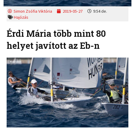
Simon Zsófia Viktória
2019-05-27
9:54 de.
Hajózás
Érdi Mária több mint 80
helyet javított az Eb-n