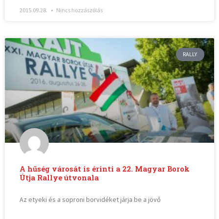
2015.09.28.
Nincs hozzászólás
RALLY
A hűség városát is érinti a 22. Magyar Borok
Útja Rallye útvonala
Az etyeki és a soproni borvidéket járja be a jövő