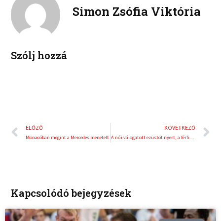
e
e
Simon Zsófia Viktória
k
d
r
i
e
n
s
t
Szólj hozzá
Előző
K
ELŐZŐ
KÖVETKEZŐ
Monacóban megint a Mercedes menetelt
A női válogatott ezüstöt nyert, a férfiak bronzérmesek lettek
Kapcsolódó bejegyzések