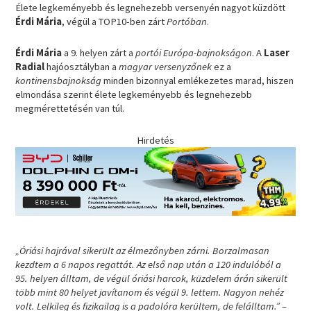
Élete legkeményebb és legnehezebb versenyén nagyot küzdött
Érdi Mária
, végül a TOP10-ben zárt
Portóban
.
Érdi Mária
a 9. helyen zárt a
portói Európa-bajnokságon
. A
Laser
Radial
hajóosztályban a
magyar versenyzőnek
ez a
kontinensbajnokság
minden bizonnyal emlékezetes marad, hiszen
elmondása szerint élete legkeményebb és legnehezebb
megmérettetésén van túl.
Hirdetés
„Óriási hajrával sikerült az élmezőnyben zárni. Borzalmasan
kezdtem a 6 napos regattát. Az első nap után a 120 indulóból a
95. helyen álltam, de végül óriási harcok, küzdelem árán sikerült
több mint 80 helyet javítanom és végül 9. lettem. Nagyon nehéz
volt. Lelkileg és fizikailag is a padolóra kerültem, de felálltam.”
–