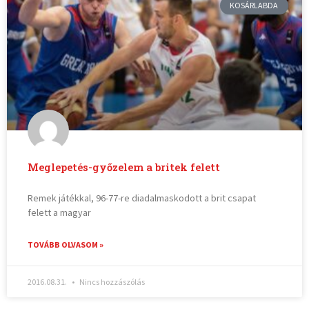
KOSÁRLABDA
Meglepetés-győzelem a britek felett
Remek játékkal, 96-77-re diadalmaskodott a brit csapat
felett a magyar
TOVÁBB OLVASOM »
2016.08.31.
Nincs hozzászólás