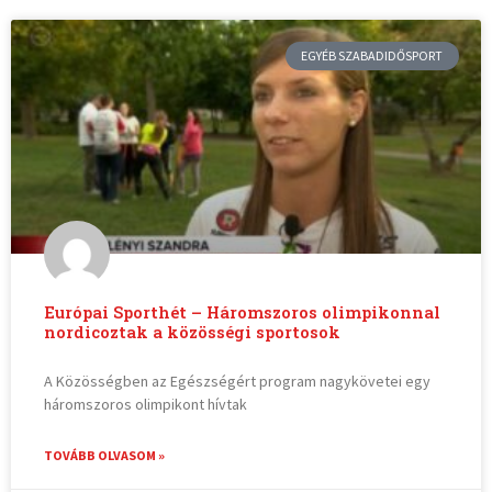
EGYÉB SZABADIDŐSPORT
Európai Sporthét – Háromszoros olimpikonnal
nordicoztak a közösségi sportosok
A Közösségben az Egészségért program nagykövetei egy
háromszoros olimpikont hívtak
TOVÁBB OLVASOM »