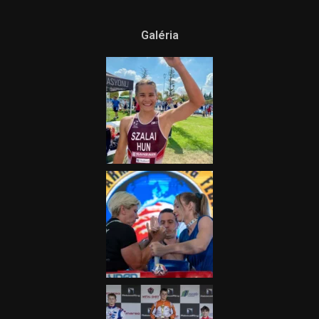
Ne csak nézd, lásd is a focit! –
itt a Tippmix Teljes
Terjedelem!
2025.08.05.
„A Forma-1-es Magyar
Nagydíj az egész nemzetnek
fontos”
2025.06.19.
Galéria