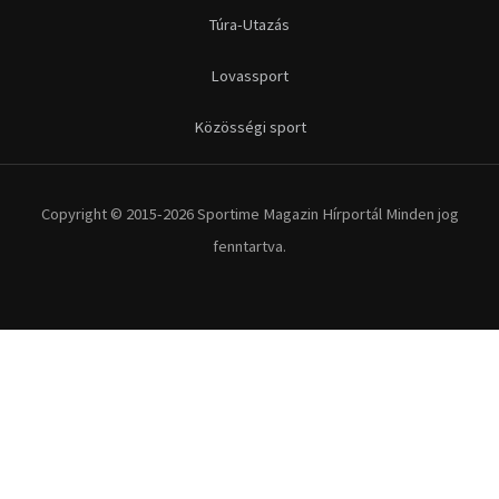
Futás
Kerékpár
Extrém Sportok
Fitnesz
Egyéb szabadidősport
Túra-Utazás
Lovassport
Közösségi sport