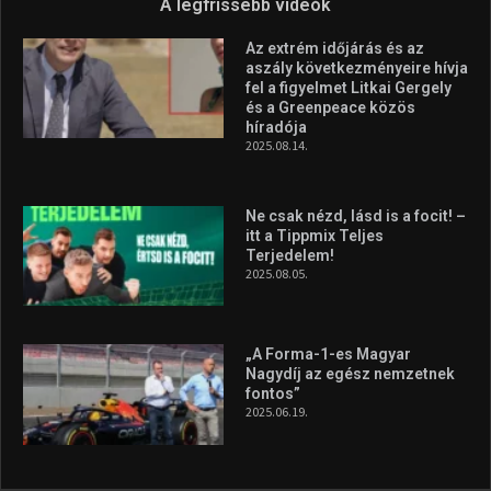
Forma–3 tabelláján a
silverstone-i hétvége után
2026.08.04.
Megvan a magyar négyes a
Hungarian Darts Trophyra
2026.07.31.
A legfrissebb videók
Az extrém időjárás és az
aszály következményeire hívja
fel a figyelmet Litkai Gergely
és a Greenpeace közös
híradója
2025.08.14.