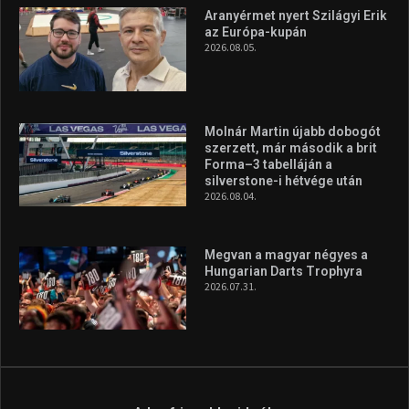
Túl a 18. X-en és rendezvények százain a Sportime Magazinnak
továbbra is a legfőbb célja, hogy a mindenki sportját minél
vonzóbbá tegye.
A rendszeres mozgás és a sport jobbá teheti az életed! Mindehhez
minden infót megtalálsz nálunk.
A legfrissebb hírek
Aranyérmet nyert Szilágyi Erik
az Európa-kupán
2026.08.05.
Molnár Martin újabb dobogót
szerzett, már második a brit