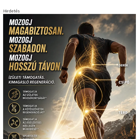
(530)
Európabajnokság
(173)
ferrari
(139)
Futball
(760)
futás
(305)
Hosszú Katinka
(186)
hungaroring
(181)
kickbox
(204)
Jégkorong
(148)
kajakkenu
(138)
karate
(168)
kézilabda
(448)
kosárlabda
(166)
Lewis Hamilton
(168)
magyar
Mercedes
(244)
labdarúgóválogatott
(148)
motorsport
(153)
Opel
rio
Dakar Team
(132)
Rali Világbajnokság
(122)
Rendezvény
(142)
sport
(438)
2016
(373)
szabadidősport
Sportime Magazin
(128)
(316)
tenisz
(416)
Szalay Balázs
(126)
táplálkozás
(155)
utazás
Video
(247)
vitorlázás
(126)
világbajnokság
(162)
Világkupa
(129)
életmód
(416)
(222)
vívás
(174)
vízilabda
(197)
Érdi Mária
(130)
úszás
(361)
Hirdetés