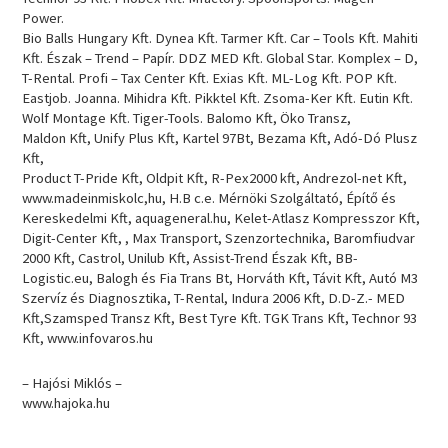
Power.
Bio Balls Hungary Kft. Dynea Kft. Tarmer Kft. Car – Tools Kft. Mahiti
Kft. Észak – Trend – Papír. DDZ MED Kft. Global Star. Komplex – D,
T-Rental. Profi – Tax Center Kft. Exias Kft. ML-Log Kft. POP Kft.
Eastjob. Joanna. Mihidra Kft. Pikktel Kft. Zsoma-Ker Kft. Eutin Kft.
Wolf Montage Kft. Tiger-Tools. Balomo Kft, Öko Transz,
Maldon Kft, Unify Plus Kft, Kartel 97Bt, Bezama Kft, Adó-Dó Plusz
Kft,
Product T-Pride Kft, Oldpit Kft, R-Pex2000 kft, Andrezol-net Kft,
www.madeinmiskolc,hu, H.B c.e. Mérnöki Szolgáltató, Építő és
Kereskedelmi Kft, aquageneral.hu, Kelet-Atlasz Kompresszor Kft,
Digit-Center Kft, , Max Transport, Szenzortechnika, Baromfiudvar
2000 Kft, Castrol, Unilub Kft, Assist-Trend Észak Kft, BB-
Logistic.eu, Balogh és Fia Trans Bt, Horváth Kft, Távit Kft, Autó M3
Szervíz és Diagnosztika, T-Rental, Indura 2006 Kft, D.D-Z.- MED
Kft,Szamsped Transz Kft, Best Tyre Kft. TGK Trans Kft, Technor 93
Kft, www.infovaros.hu
– Hajósi Miklós –
www.hajoka.hu