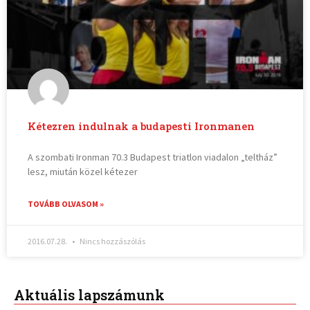
Kétezren indulnak a budapesti Ironmanen
A szombati Ironman 70.3 Budapest triatlon viadalon „teltház”
lesz, miután közel kétezer
TOVÁBB OLVASOM »
2016.07.28.
Nincs hozzászólás
Aktuális lapszámunk