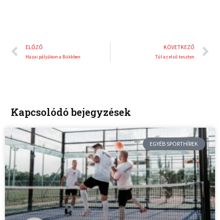
Előző
K
ELŐZŐ
KÖVETKEZŐ
Hazai pályákon a Bükkben
Túl az első teszten
Kapcsolódó bejegyzések
EGYÉB SPORTHÍREK