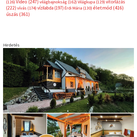
Video
(247)
vitorlázás
(126)
világbajnokság
(162)
Világkupa
(129)
életmód
(416)
(222)
vívás
(174)
vízilabda
(197)
Érdi Mária
(130)
úszás
(361)
Hirdetés