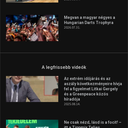
Megvan a magyar négyes a
Hungarian Darts Trophyra
2026.07.31.
A legfrissebb videók
Az extrém időjárás és az
aszály következményeire hívja
fel a figyelmet Litkai Gergely
és a Greenpeace közös
híradója
2025.08.14.
Ne csak nézd, lásd is a focit! –
itt a Tippmix Teljes