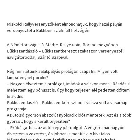
Miskolci Rallyversenyzőként elmondhatjuk, hogy hazai pályán
versenyeztél a Bükkben az elmúlt hétvégén.
A Németországi a 3-Städte-Rallye után, Borsod megyében
Bükkszentlászló – Bükkszentkereszt szakaszon versenyeztél
navigátoroddal, Szántó Szabival.
Rég nem láttunk salakpályás prológon csapatni. Milyen volt
lámpafénynél porolni?
– Nagyon élveztem a prológot, imádok a salakon menni. Ráadásul
mehettem egy bónuszt is, úgy hogy teljesen elégedetten dőltem
le aludni.
Bükkszentlászló – Bükkszentkereszt oda-vissza volt a vasárnap
programja.
Az utolsó gyorson abszolút nyolcadik időt mentetek. Azt és a többi
gyorsot, hogy sikerült teljesíteni?
– Próbálgattunk az autón egy pár dolgot. A végére már nagyon
élveztem a vezetést, és jobban is mentünk. A hivatalos