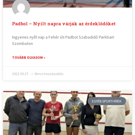
Padbol – Nyílt napra várják az érdeklődőket
Ingyenes nyílt nap a Fehér úti Padbol Szabadidő Parkban!
Szombaton
TOVÁBB OLVASOM »
2022.05.27.
Nincs hozzászólás
EGYÉB SPORTHÍREK