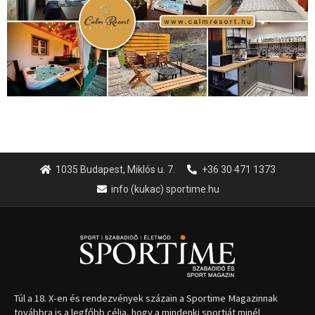
1035 Budapest, Miklós u. 7.
+36 30 471 1373
info (kukac) sportime.hu
Túl a 18. X-en és rendezvények százain a Sportime Magazinnak
továbbra is a legfőbb célja, hogy a mindenki sportját minél