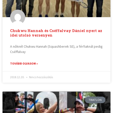
Chukwu Hannah és Cséffalvay Dániel nyert az
idei utolsó versenyen
A nőknél Chukwu Hannah (Squashberek SE), a férfiaknál pedig
Cséffalvay
TOVÁBB OLVASOM »
2018.12.20.
Nincs hozzászólás
TRIATLON