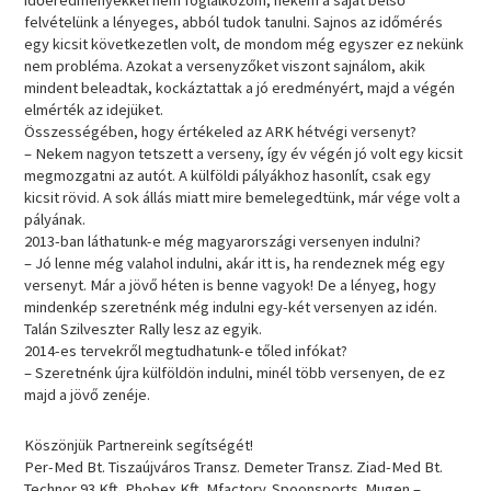
időeredményekkel nem foglalkozom, nekem a saját belső
felvételünk a lényeges, abból tudok tanulni. Sajnos az időmérés
egy kicsit következetlen volt, de mondom még egyszer ez nekünk
nem probléma. Azokat a versenyzőket viszont sajnálom, akik
mindent beleadtak, kockáztattak a jó eredményért, majd a végén
elmérték az idejüket.
Összességében, hogy értékeled az ARK hétvégi versenyt?
– Nekem nagyon tetszett a verseny, így év végén jó volt egy kicsit
megmozgatni az autót. A külföldi pályákhoz hasonlít, csak egy
kicsit rövid. A sok állás miatt mire bemelegedtünk, már vége volt a
pályának.
2013-ban láthatunk-e még magyarországi versenyen indulni?
– Jó lenne még valahol indulni, akár itt is, ha rendeznek még egy
versenyt. Már a jövő héten is benne vagyok! De a lényeg, hogy
mindenkép szeretnénk még indulni egy-két versenyen az idén.
Talán Szilveszter Rally lesz az egyik.
2014-es tervekről megtudhatunk-e tőled infókat?
– Szeretnénk újra külföldön indulni, minél több versenyen, de ez
majd a jövő zenéje.
Köszönjük Partnereink segítségét!
Per-Med Bt. Tiszaújváros Transz. Demeter Transz. Ziad-Med Bt.
Technor 93 Kft. Phobex Kft. Mfactory. Spoonsports. Mugen –