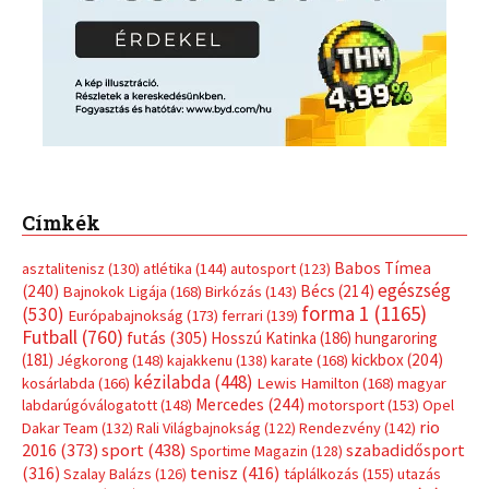
Címkék
Babos Tímea
asztalitenisz
(130)
atlétika
(144)
autosport
(123)
egészség
(240)
Bécs
(214)
Bajnokok Ligája
(168)
Birkózás
(143)
forma 1
(1165)
(530)
Európabajnokság
(173)
ferrari
(139)
Futball
(760)
futás
(305)
Hosszú Katinka
(186)
hungaroring
(181)
kickbox
(204)
Jégkorong
(148)
kajakkenu
(138)
karate
(168)
kézilabda
(448)
kosárlabda
(166)
Lewis Hamilton
(168)
magyar
Mercedes
(244)
labdarúgóválogatott
(148)
motorsport
(153)
Opel
rio
Dakar Team
(132)
Rali Világbajnokság
(122)
Rendezvény
(142)
sport
(438)
2016
(373)
szabadidősport
Sportime Magazin
(128)
(316)
tenisz
(416)
Szalay Balázs
(126)
táplálkozás
(155)
utazás