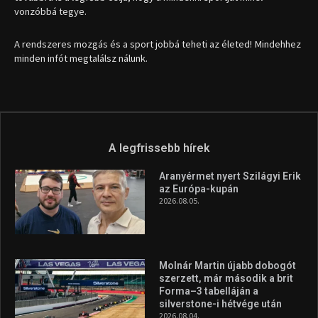
vonzóbbá tegye.
A rendszeres mozgás és a sport jobbá teheti az életed! Mindehhez
minden infót megtalálsz nálunk.
A legfrissebb hírek
Aranyérmet nyert Szilágyi Erik
az Európa-kupán
2026.08.05.
Molnár Martin újabb dobogót
szerzett, már második a brit
Forma–3 tabelláján a
silverstone-i hétvége után
2026.08.04.