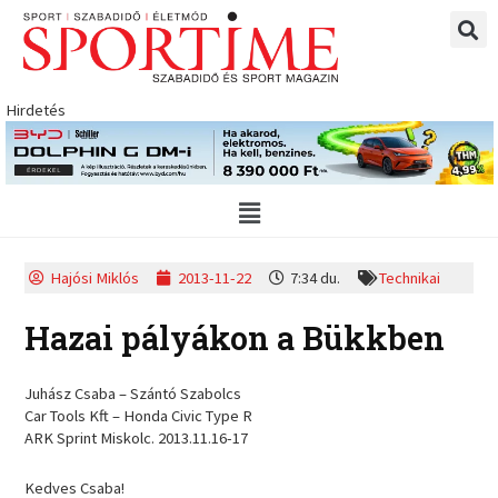
Skip
to
content
Hirdetés
Main
Menu
Hajósi Miklós
2013-11-22
7:34 du.
Technikai
Hazai pályákon a Bükkben
Juhász Csaba – Szántó Szabolcs
Car Tools Kft – Honda Civic Type R
ARK Sprint Miskolc. 2013.11.16-17
Kedves Csaba!