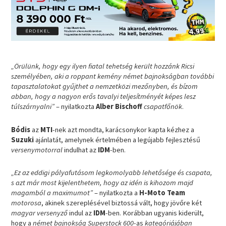
„Örülünk, hogy egy ilyen fiatal tehetség került hozzánk Ricsi
személyében, aki a roppant kemény német bajnokságban további
tapasztalatokat gyűjthet a nemzetközi mezőnyben, és bízom
abban, hogy a nagyon erős tavalyi teljesítményét képes lesz
túlszárnyalni”
– nyilatkozta
Alber Bischoff
csapatfőnök
.
Bódis
az
MTI
-nek azt mondta, karácsonykor kapta kézhez a
Suzuki
ajánlatát, amelynek értelmében a legújabb fejlesztésű
versenymotorral
indulhat az
IDM
-ben.
„Ez az eddigi pályafutásom legkomolyabb lehetősége és csapata,
s azt már most kijelenthetem, hogy az idén is kihozom majd
magamból a maximumot”
– nyilatkozta a
H-Moto Team
motorosa
, akinek szereplésével biztossá vált, hogy jövőre két
magyar versenyző
indul az
IDM
-ben. Korábban ugyanis kiderült,
hogy a
német bajnokság Superstock 600
-as
kategóriájában