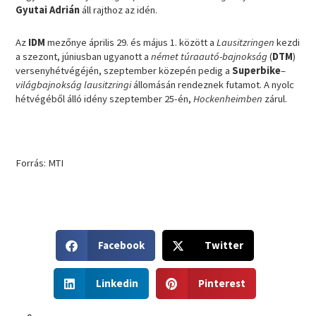
Gyutai Adrián
áll rajthoz az idén.
Az
IDM
mezőnye április 29. és május 1. között a
Lausitzringen
kezdi
a szezont, júniusban ugyanott a
német túraautó-bajnokság
(
DTM
)
versenyhétvégéjén, szeptember közepén pedig a
Superbike
–
világbajnokság lausitzringi
állomásán rendeznek futamot. A nyolc
hétvégéből álló idény szeptember 25-én,
Hockenheimben
zárul.
Forrás: MTI
S
S
Facebook
Twitter
h
h
a
a
S
S
r
r
Linkedin
Pinterest
h
h
e
e
a
a
o
o