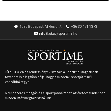
1035 Budapest, Miklós u. 7.
+36 30 471 1373
info (kukac) sportime.hu
Túl a 18. X-en és rendezvények százain a Sportime Magazinnak
továbbra is a legfőbb célja, hogy a mindenki sportját minél
vonzóbbá tegye.
A rendszeres mozgás és a sport jobbá teheti az életed! Mindehhez
minden infót megtalálsz nálunk.