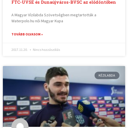
FTC-UVSE és Dunaújváros-BVSC az elődöntőben
A Magyar Vízilabda Szövetségben megtartották a
Waterpolo.hu női Magyar Kupa
TOVÁBB OLVASOM »
2017.11.20.
Nincs hozzászólás
KÉZILABDA