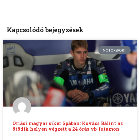
Kapcsolódó bejegyzések
MOTORSPORT
Óriási magyar siker Spában: Kovács Bálint az
ötödik helyen végzett a 24 órás vb-futamon!