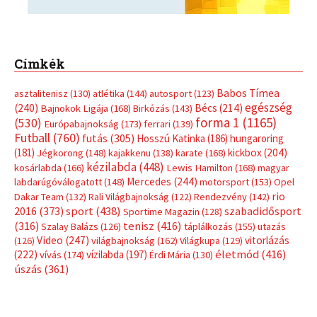
Címkék
Babos Tímea
asztalitenisz
(130)
atlétika
(144)
autosport
(123)
egészség
(240)
Bécs
(214)
Bajnokok Ligája
(168)
Birkózás
(143)
forma 1
(1165)
(530)
Európabajnokság
(173)
ferrari
(139)
Futball
(760)
futás
(305)
Hosszú Katinka
(186)
hungaroring
(181)
kickbox
(204)
Jégkorong
(148)
kajakkenu
(138)
karate
(168)
kézilabda
(448)
kosárlabda
(166)
Lewis Hamilton
(168)
magyar
Mercedes
(244)
labdarúgóválogatott
(148)
motorsport
(153)
Opel
rio
Dakar Team
(132)
Rali Világbajnokság
(122)
Rendezvény
(142)
sport
(438)
2016
(373)
szabadidősport
Sportime Magazin
(128)
(316)
tenisz
(416)
Szalay Balázs
(126)
táplálkozás
(155)
utazás
Video
(247)
vitorlázás
(126)
világbajnokság
(162)
Világkupa
(129)
életmód
(416)
(222)
vívás
(174)
vízilabda
(197)
Érdi Mária
(130)
úszás
(361)