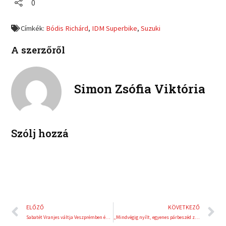
r
r
0
n
n
e
e
f
t
o
o
a
w
Címkék:
Bódis Richárd
,
IDM Superbike
,
Suzuki
n
n
c
i
l
p
e
t
A szerzőről
i
i
b
t
n
n
o
e
k
t
o
r
e
e
Simon Zsófia Viktória
k
d
r
i
e
n
s
t
Szólj hozzá
Előző
K
ELŐZŐ
KÖVETKEZŐ
Sabatét Vranjes váltja Veszprémben és a válogatottnál is
„Mindvégig nyílt, egyenes párbeszéd zajlott”