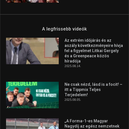
A legfrissebb videók
Az extrém időjárás és az
aszály következményeire hívja
fel a figyelmet Litkai Gergely
és a Greenpeace közös
híradója
2025.08.14.
Ne csak nézd, lásd is a focit! –
itt a Tippmix Teljes
Terjedelem!
2025.08.05.
„A Forma-1-es Magyar
Nagydíj az egész nemzetnek