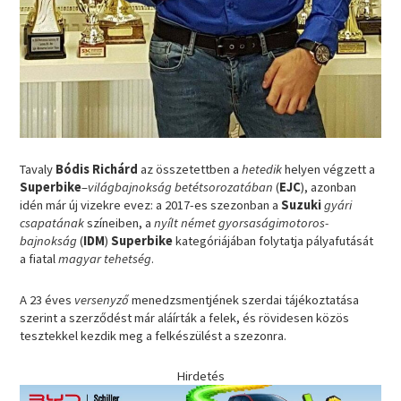
Tavaly
Bódis Richárd
az összetettben a
hetedik
helyen végzett a
Superbike
–
világbajnokság betétsorozatában
(
EJC
), azonban
idén már új vizekre evez: a 2017-es szezonban a
Suzuki
gyári
csapatának
színeiben, a
nyílt német gyorsaságimotoros-
bajnokság
(
IDM
)
Superbike
kategóriájában folytatja pályafutását
a fiatal
magyar tehetség
.
A 23 éves
versenyző
menedzsmentjének szerdai tájékoztatása
szerint a szerződést már aláírták a felek, és rövidesen közös
tesztekkel kezdik meg a felkészülést a szezonra.
Hirdetés