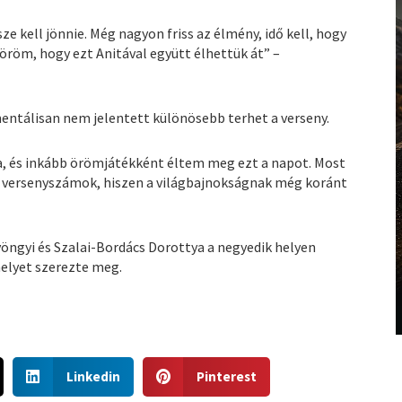
e kell jönnie. Még nagyon friss az élmény, idő kell, hogy
öröm, hogy ezt Anitával együtt élhettük át” –
mentálisan nem jelentett különösebb terhet a verseny.
a, és inkább örömjátékként éltem meg ezt a napot. Most
bi versenyszámok, hiszen a világbajnokságnak még koránt
öngyi és Szalai-Bordács Dorottya a negyedik helyen
helyet szerezte meg.
S
S
Linkedin
Pinterest
h
h