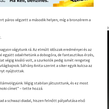
rt páros végzett a második helyen, míg a bronzérem a
.
 nagyon vágytunk rá. Az elmúlt időszak eredményei és az
 együtt odaérhetünk a dobogóra, de fantasztikus érzés,
lat végig kiváló volt, a szurkolók pedig ismét rengeteg
lágbajnok. Sáfrány Anita szerint a siker egyik kulcsa az
nyt nyújtottak.
llámvölgyünk. Végig stabilan játszottunk, és ez most
oki címet” – tette hozzá.
 a schwazi diadal, hiszen felnőtt pályafutása első