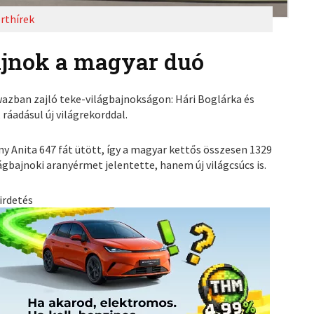
rthírek
ajnok a magyar duó
wazban zajló teke-világbajnokságon: Hári Boglárka és
ráadásul új világrekorddal.
y Anita 647 fát ütött, így a magyar kettős összesen 1329
ágbajnoki aranyérmet jelentette, hanem új világcsúcs is.
irdetés