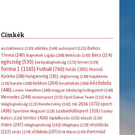
Címkék
Babos
asztalitenisz
(130)
atlétika
(144)
autosport
(123)
Tímea
(240)
Bécs
(214)
Bajnokok Ligája
(168)
Birkózás
(143)
egészség
(530)
Európabajnokság
(173)
ferrari
(139)
forma 1
(1165)
Futball
(760)
futás
(305)
Hosszú
Katinka
(186)
hungaroring
(181)
Jégkorong
(148)
kajakkenu
kézilabda
kickbox
(204)
(138)
karate
(168)
kosárlabda
(166)
(448)
Lewis Hamilton
(168)
magyar labdarúgóválogatott
(148)
Mercedes
(244)
motorsport
(153)
Opel Dakar Team
(132)
Rali
sport
rio 2016
(373)
Világbajnokság
(122)
Rendezvény
(142)