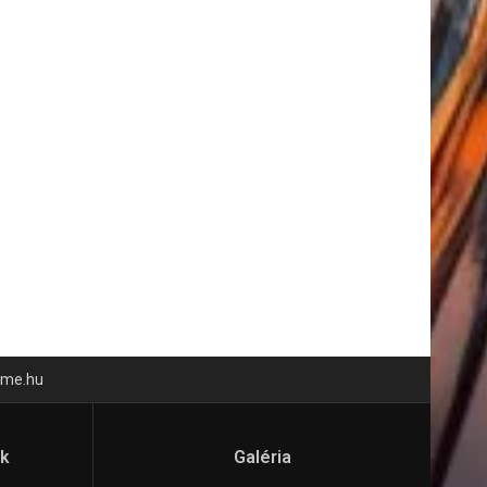
time.hu
ók
Galéria