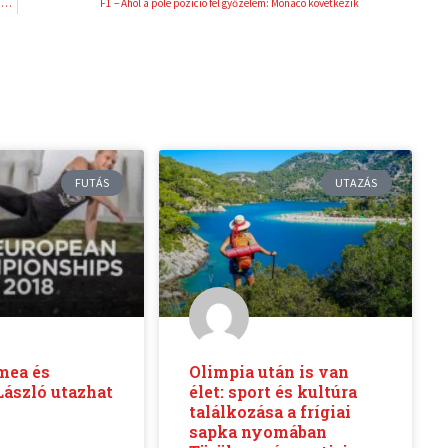
Az Exatlon-sztár, paralimpiai bajnok Ekler Luca is indul a 31. ALDI Női Futógálán
F1 – Ahol a pole pozíció fél győzelem: Monaco következik
FUTÁS
UTAZÁS
mea és
Olimpia után is van
ászló utazhat
élet: sport és kultúra
találkozása a frígiai
sapka nyomában