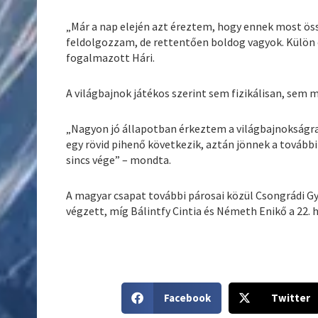
„Már a nap elején azt éreztem, hogy ennek most össz
feldolgozzam, de rettentően boldog vagyok. Külön 
fogalmazott Hári.
A világbajnok játékos szerint sem fizikálisan, sem 
„Nagyon jó állapotban érkeztem a világbajnokságr
egy rövid pihenő következik, aztán jönnek a továb
sincs vége” – mondta.
A magyar csapat további párosai közül Csongrádi Gy
végzett, míg Bálintfy Cintia és Németh Enikő a 22. 
S
S
Facebook
Twitter
h
h