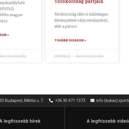
Törökország partjain
repakadályfutó
TEFUTSZ)
Törökország idén is különleges
étfős magyar
élményekkel várja mindazokat,
vesz
akik a párizsi
SOM »
TOVÁBB OLVASOM »
incs hozzászólás
2024.08.22.
Nincs hozzászólás
35 Budapest, Miklós u. 7.
+36 30 471 1373
info (kukac) spor
A legfrissebb hírek
A legfrissebb vide