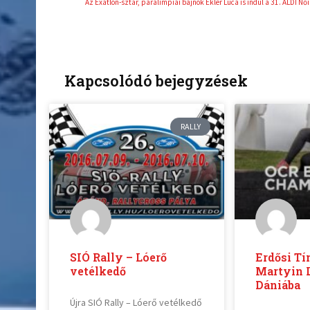
Kapcsolódó bejegyzések
RALLY
SIÓ Rally – Lóerő
Erdősi Tí
vetélkedő
Martyin L
Dániába
Újra SIÓ Rally – Lóerő vetélkedő