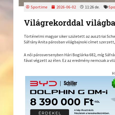
Sportime
2026-06-02
11:26 de.
Spo
Világrekorddal világb
Történelmi magyar siker született az ausztriai Sch
Sáfrány Anita párosban világbajnoki címet szerzett, 
A női párosversenyben Hári Boglárka 682, míg Sáfrán
fával végzett az élen. Ez az eredmény nemcsak a vil
H