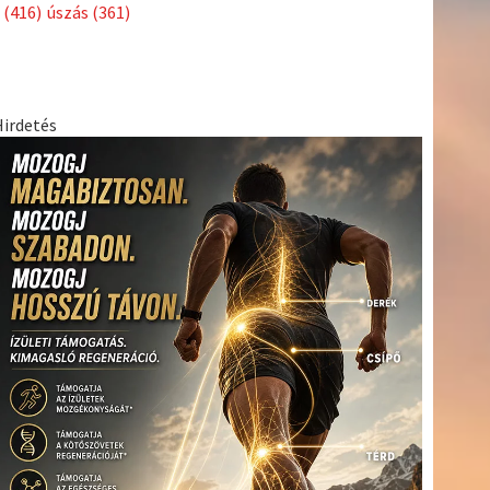
(438)
szabadidősport
(316)
Sportime Magazin
(128)
Szalay
tenisz
(416)
Balázs
(126)
táplálkozás
(155)
utazás
(126)
Video
(247)
vitorlázás
világbajnokság
(162)
Világkupa
(129)
életmód
(222)
vívás
(174)
vízilabda
(197)
Érdi Mária
(130)
(416)
úszás
(361)
Hirdetés