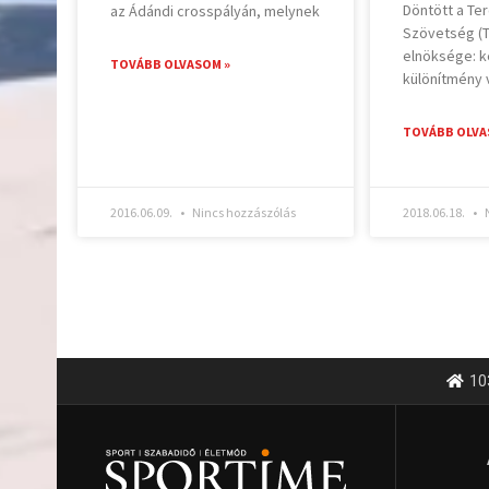
Döntött a Te
az Ádándi crosspályán, melynek
Szövetség (
elnöksége: k
TOVÁBB OLVASOM »
különítmény 
TOVÁBB OLVA
2016.06.09.
Nincs hozzászólás
2018.06.18.
N
10