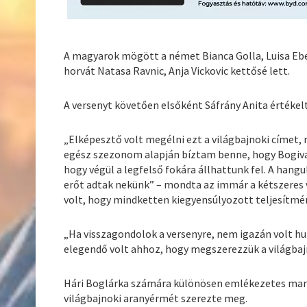
A magyarok mögött a német Bianca Golla, Luisa Ebe
horvát Natasa Ravnic, Anja Vickovic kettősé lett.
A versenyt követően elsőként Sáfrány Anita értékelt
„Elképesztő volt megélni ezt a világbajnoki címet,
egész szezonom alapján bíztam benne, hogy Bogival
hogy végül a legfelső fokára állhattunk fel. A hangu
erőt adtak nekünk” – mondta az immár a kétszeres vi
volt, hogy mindketten kiegyensúlyozott teljesítmé
„Ha visszagondolok a versenyre, nem igazán volt hu
elegendő volt ahhoz, hogy megszerezzük a világbajn
Hári Boglárka számára különösen emlékezetes marad
világbajnoki aranyérmét szerezte meg.