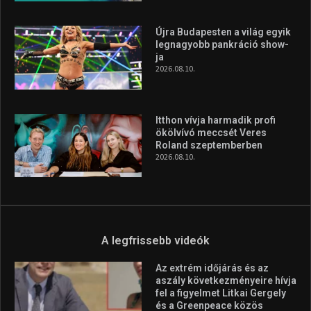
Újra Budapesten a világ egyik
legnagyobb pankráció show-
ja
2026.08.10.
Itthon vívja harmadik profi
ökölvívó meccsét Veres
Roland szeptemberben
2026.08.10.
A legfrissebb videók
Az extrém időjárás és az
aszály következményeire hívja
fel a figyelmet Litkai Gergely
és a Greenpeace közös