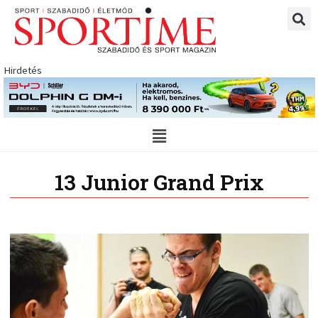
Skip
to
content
Hirdetés
Main
Menu
13 Junior Grand Prix