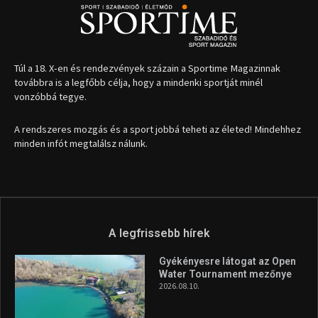
Túl a 18. X-en és rendezvények százain a Sportime Magazinnak
továbbra is a legfőbb célja, hogy a mindenki sportját minél
vonzóbbá tegye.
A rendszeres mozgás és a sport jobbá teheti az életed! Mindehhez
minden infót megtalálsz nálunk.
A legfrissebb hírek
Gyékényesre látogat az Open
Water Tournament mezőnye
2026.08.10.