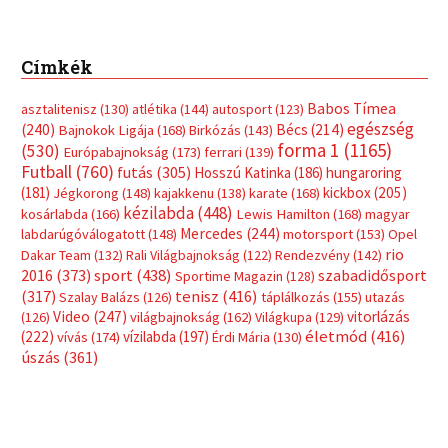
Címkék
Babos Tímea
asztalitenisz
(130)
atlétika
(144)
autosport
(123)
egészség
(240)
Bécs
(214)
Bajnokok Ligája
(168)
Birkózás
(143)
forma 1
(1165)
(530)
Európabajnokság
(173)
ferrari
(139)
Futball
(760)
futás
(305)
Hosszú Katinka
(186)
hungaroring
(181)
kickbox
(205)
Jégkorong
(148)
kajakkenu
(138)
karate
(168)
kézilabda
(448)
kosárlabda
(166)
Lewis Hamilton
(168)
magyar
Mercedes
(244)
labdarúgóválogatott
(148)
motorsport
(153)
Opel
rio
Dakar Team
(132)
Rali Világbajnokság
(122)
Rendezvény
(142)
sport
(438)
2016
(373)
szabadidősport
Sportime Magazin
(128)
(317)
tenisz
(416)
Szalay Balázs
(126)
táplálkozás
(155)
utazás
Video
(247)
vitorlázás
(126)
világbajnokság
(162)
Világkupa
(129)
életmód
(416)
(222)
vívás
(174)
vízilabda
(197)
Érdi Mária
(130)
úszás
(361)