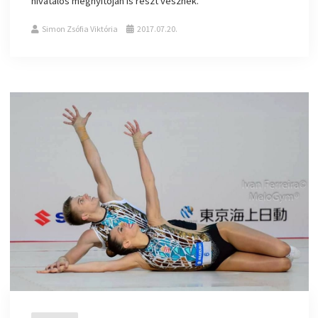
hivatalos megnyitóján is részt vesznek.
Simon Zsófia Viktória
2017.07.20.