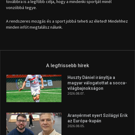
továbbra is a legfőbb célja, hogy a mindenki sportját minél
vonzóbbá tegye.
A rendszeres mozgás és a sport jobbá teheti az életed! Mindehhez
minden infót megtalálsz nálunk.
A legfrissebb hírek
Huszty Dániel irányítja a
magyar válogatottat a socca-
világbajnokságon
2026.08.07.
Aranyérmet nyert Szilágyi Erik
az Európa-kupán
2026.08.05.