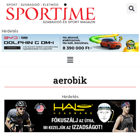
Skip
to
content
Hirdetés
Main
Menu
aerobik
Hirdetés