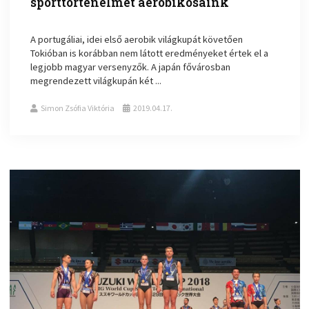
sporttörténelmet aerobikosaink
A portugáliai, idei első aerobik világkupát követően
Tokióban is korábban nem látott eredményeket értek el a
legjobb magyar versenyzők. A japán fővárosban
megrendezett világkupán két ...
Simon Zsófia Viktória
2019.04.17.