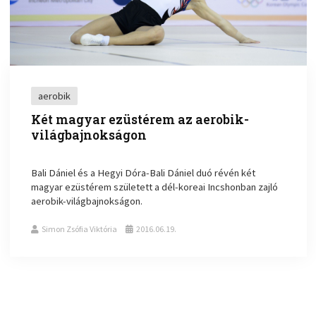
aerobik
Két magyar ezüstérem az aerobik-
világbajnokságon
Bali Dániel és a Hegyi Dóra-Bali Dániel duó révén két
magyar ezüstérem született a dél-koreai Incshonban zajló
aerobik-világbajnokságon.
Simon Zsófia Viktória
2016.06.19.