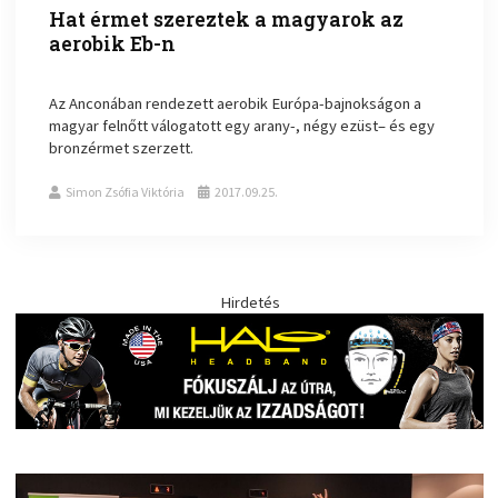
Hat érmet szereztek a magyarok az
aerobik Eb-n
Az Anconában rendezett aerobik Európa-bajnokságon a
magyar felnőtt válogatott egy arany-, négy ezüst– és egy
bronzérmet szerzett.
Simon Zsófia Viktória
2017.09.25.
Hirdetés