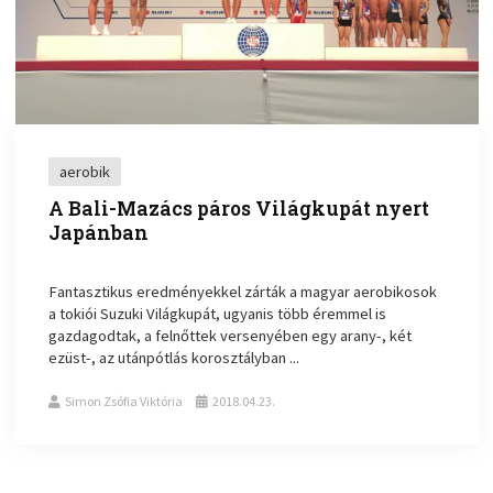
aerobik
A Bali-Mazács páros Világkupát nyert
Japánban
Fantasztikus eredményekkel zárták a magyar aerobikosok
a tokiói Suzuki Világkupát, ugyanis több éremmel is
gazdagodtak, a felnőttek versenyében egy arany-, két
ezüst-, az utánpótlás korosztályban ...
Simon Zsófia Viktória
2018.04.23.