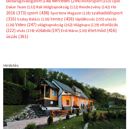
Mercedes
(244)
labdarúgóválogatott
(148)
motorsport
(153)
Opel
rio
Dakar Team
(132)
Rali Világbajnokság
(122)
Rendezvény
(142)
sport
(438)
2016
(373)
szabadidősport
Sportime Magazin
(128)
(316)
tenisz
(416)
Szalay Balázs
(126)
táplálkozás
(155)
utazás
Video
(247)
vitorlázás
(126)
világbajnokság
(162)
Világkupa
(129)
életmód
(416)
(222)
vívás
(174)
vízilabda
(197)
Érdi Mária
(130)
úszás
(361)
Hirdetés