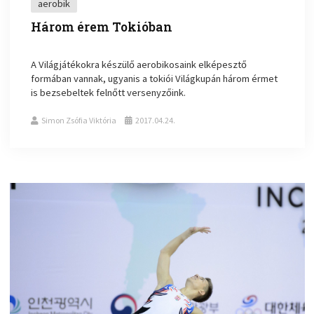
aerobik
Három érem Tokióban
A Világjátékokra készülő aerobikosaink elképesztő
formában vannak, ugyanis a tokiói Világkupán három érmet
is bezsebeltek felnőtt versenyzőink.
Simon Zsófia Viktória
2017.04.24.