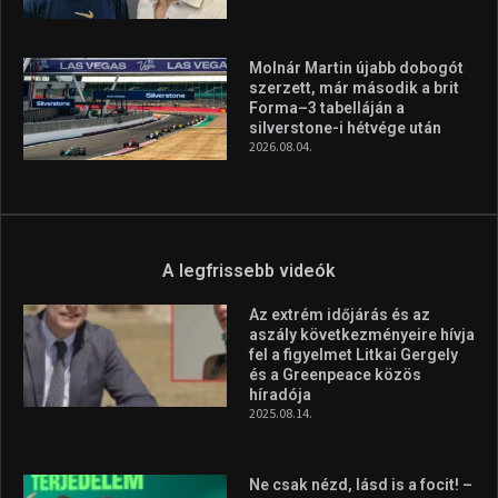
Molnár Martin újabb dobogót
szerzett, már második a brit
Forma–3 tabelláján a
silverstone-i hétvége után
2026.08.04.
A legfrissebb videók
Az extrém időjárás és az
aszály következményeire hívja
fel a figyelmet Litkai Gergely
és a Greenpeace közös
híradója
2025.08.14.
Ne csak nézd, lásd is a focit! –