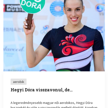
aerobik
Hegyi Dóra visszavonul, de…
A legeredményesebb magyar női aerobikos, Hegyi Dóra
huszonkét év után a visszavonulás mellett döntött. Azonban