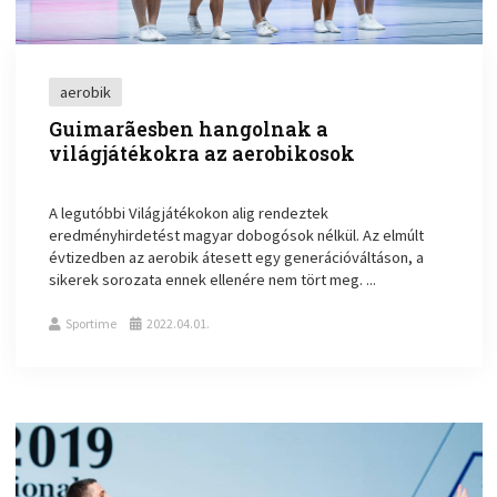
aerobik
Guimarãesben hangolnak a
világjátékokra az aerobikosok
A legutóbbi Világjátékokon alig rendeztek
eredményhirdetést magyar dobogósok nélkül. Az elmúlt
évtizedben az aerobik átesett egy generációváltáson, a
sikerek sorozata ennek ellenére nem tört meg. ...
Sportime
2022.04.01.