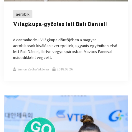
aerobik
Világkupa-győztes lett Bali Dániel!
A cantanhede-i Világkupa döntőjében a magyar
aerobikosok kiválóan szerepeltek, ugyanis egyéniben első
lett Bali Dániel, illetve vegyespárosban Mazács Fannival
másodikként végzett.
Simon Zsófia Viktória
2018.03.26.