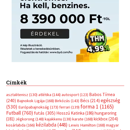
Címkék
Babos Tímea
asztalitenisz
(130)
atlétika
(144)
autosport
(123)
egészség
(240)
Bécs
(214)
Bajnokok Ligája
(168)
Birkózás
(143)
forma 1
(1165)
(530)
Európabajnokság
(173)
ferrari
(139)
Futball
(760)
futás
(305)
Hosszú Katinka
(186)
hungaroring
(181)
kickbox
(204)
Jégkorong
(148)
kajakkenu
(138)
karate
(168)
kézilabda
(448)
kosárlabda
(166)
Lewis Hamilton
(168)
magyar