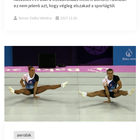
ez nem jelenti azt, hogy végleg elszakad a sportágtól.
Simon Zsófia Viktória
2017.11.02.
aerobik