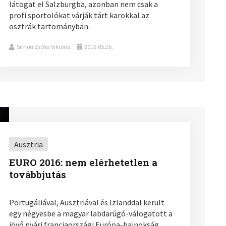
látogat el Salzburgba, azonban nem csak a
profi sportolókat várják tárt karokkal az
osztrák tartományban.
Simon Zsófia Viktória
2016.05.26.
Ausztria
EURO 2016: nem elérhetetlen a
továbbjutás
Portugáliával, Ausztriával és Izlanddal került
egy négyesbe a magyar labdarúgó-válogatott a
jövő nyári franciaországi Európa-bajnokság