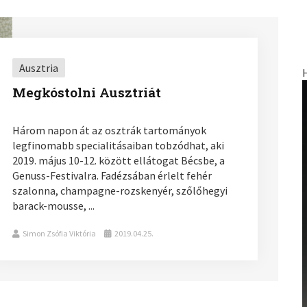
Ausztria
Megkóstolni Ausztriát
Három napon át az osztrák tartományok
legfinomabb specialitásaiban tobzódhat, aki
2019. május 10-12. között ellátogat Bécsbe, a
Genuss-Festivalra. Fadézsában érlelt fehér
szalonna, champagne-rozskenyér, szőlőhegyi
barack-mousse, ...
Simon Zsófia Viktória
2019.04.25.