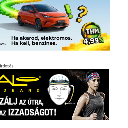
irdetés