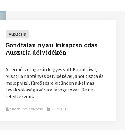
Ausztria
Gondtalan nyári kikapcsolódás
Ausztria délvidékén
A természet igazán kegyes volt Karintiával,
Ausztria napfényes délvidékével, ahol tiszta és
meleg vizű, fürdőzésre kitűnően alkalmas
tavak sokasága várja a látogatókat. De ne
feledkezzünk ...
Simon Zsófia Viktória
2019.06.18.