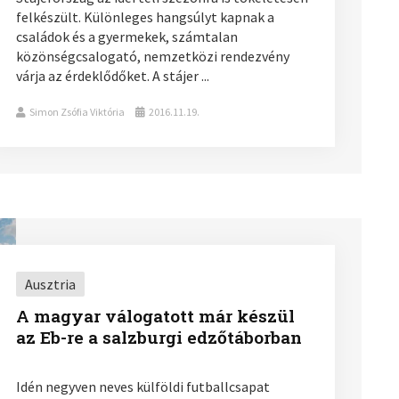
felkészült. Különleges hangsúlyt kapnak a
családok és a gyermekek, számtalan
közönségcsalogató, nemzetközi rendezvény
várja az érdeklődőket. A stájer ...
Simon Zsófia Viktória
2016.11.19.
Ausztria
A magyar válogatott már készül
az Eb-re a salzburgi edzőtáborban
Idén negyven neves külföldi futballcsapat