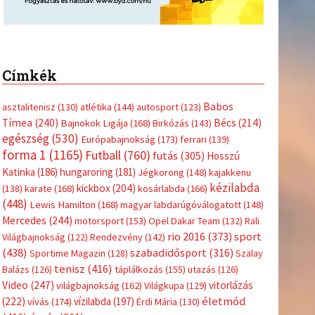
Címkék
Babos
asztalitenisz
(130)
atlétika
(144)
autosport
(123)
Tímea
(240)
Bécs
(214)
Bajnokok Ligája
(168)
Birkózás
(143)
egészség
(530)
Európabajnokság
(173)
ferrari
(139)
forma 1
(1165)
Futball
(760)
futás
(305)
Hosszú
Katinka
(186)
hungaroring
(181)
Jégkorong
(148)
kajakkenu
kézilabda
kickbox
(204)
(138)
karate
(168)
kosárlabda
(166)
(448)
Lewis Hamilton
(168)
magyar labdarúgóválogatott
(148)
Mercedes
(244)
motorsport
(153)
Opel Dakar Team
(132)
Rali
sport
rio 2016
(373)
Világbajnokság
(122)
Rendezvény
(142)
(438)
szabadidősport
(316)
Sportime Magazin
(128)
Szalay
tenisz
(416)
Balázs
(126)
táplálkozás
(155)
utazás
(126)
Video
(247)
vitorlázás
világbajnokság
(162)
Világkupa
(129)
életmód
(222)
vívás
(174)
vízilabda
(197)
Érdi Mária
(130)