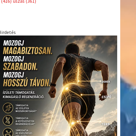
(416)
úszás
(361)
Hirdetés