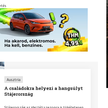
etés
Ausztria
A családokra helyezi a hangsúlyt
Stájerország
Stájerország az idei téli szezonra is tökéletesen