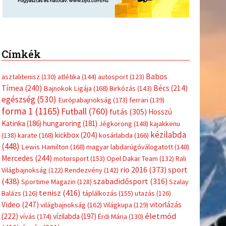
Címkék
Babos
asztalitenisz
(130)
atlétika
(144)
autosport
(123)
Tímea
(240)
Bécs
(214)
Bajnokok Ligája
(168)
Birkózás
(143)
egészség
(530)
Európabajnokság
(173)
ferrari
(139)
forma 1
(1165)
Futball
(760)
futás
(305)
Hosszú
Katinka
(186)
hungaroring
(181)
Jégkorong
(148)
kajakkenu
kézilabda
kickbox
(204)
(138)
karate
(168)
kosárlabda
(166)
(448)
Lewis Hamilton
(168)
magyar labdarúgóválogatott
(148)
Mercedes
(244)
motorsport
(153)
Opel Dakar Team
(132)
Rali
sport
rio 2016
(373)
Világbajnokság
(122)
Rendezvény
(142)
(438)
szabadidősport
(316)
Sportime Magazin
(128)
Szalay
tenisz
(416)
Balázs
(126)
táplálkozás
(155)
utazás
(126)
Video
(247)
vitorlázás
világbajnokság
(162)
Világkupa
(129)
életmód
(222)
vívás
(174)
vízilabda
(197)
Érdi Mária
(130)