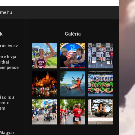
time.hu
ók
Galéria
rás és az
re hívja
Litkai
reenpeace
ásd is a
ppmix
lem!
 Magyar