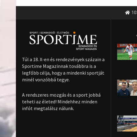
10
Túl a 18. X-en és rendezvények százain a
Sportime Magazinnak továbbra is a
legfőbb célja, hogy a mindenki sportját
minél vonzóbbá tegye.
A rendszeres mozgás és a sport jobbá
teheti az életed! Mindehhez minden
infót megtalálsz nálunk.