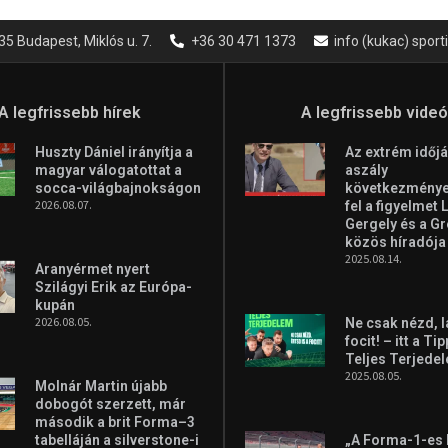
35 Budapest, Miklós u. 7.
+36 30 471 1373
info (kukac) spor
A legfrissebb hírek
A legfrissebb vide
Huszty Dániel irányítja a
Az extrém időjá
magyar válogatottat a
aszály
socca-világbajnokságon
következményei
2026.08.07.
fel a figyelmet 
Gergely és a G
közös híradója
2025.08.14.
Aranyérmet nyert
Szilágyi Erik az Európa-
kupán
2026.08.05.
Ne csak nézd, l
focit! – itt a Ti
Teljes Terjede
2025.08.05.
Molnár Martin újabb
dobogót szerzett, már
második a brit Forma–3
tabelláján a silverstone-i
„A Forma-1-es