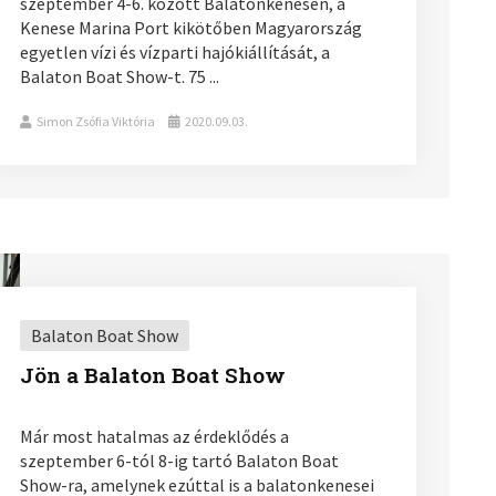
szeptember 4-6. között Balatonkenesén, a
Kenese Marina Port kikötőben Magyarország
egyetlen vízi és vízparti hajókiállítását, a
Balaton Boat Show-t. 75 ...
Simon Zsófia Viktória
2020.09.03.
Balaton Boat Show
Jön a Balaton Boat Show
Már most hatalmas az érdeklődés a
szeptember 6-tól 8-ig tartó Balaton Boat
Show-ra, amelynek ezúttal is a balatonkenesei