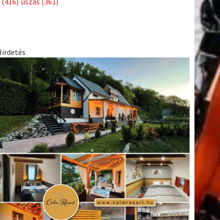
(416)
úszás
(361)
Hirdetés