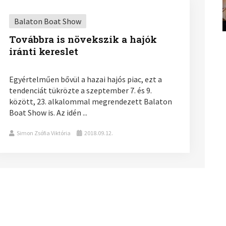
Balaton Boat Show
Továbbra is növekszik a hajók
iránti kereslet
Egyértelműen bővül a hazai hajós piac, ezt a
tendenciát tükrözte a szeptember 7. és 9.
között, 23. alkalommal megrendezett Balaton
Boat Show is. Az idén ...
Simon Zsófia Viktória
2018.09.12.