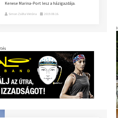
Kenese Marina-Port lesz a házigazdája.
Simon Zsófia Viktória
2019.08.16.
etés