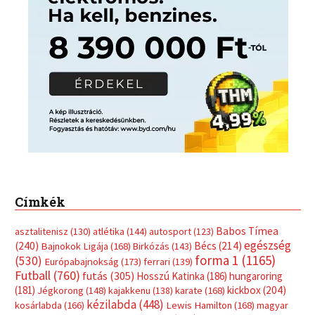
Címkék
Babos Tímea
asztalitenisz
(130)
atlétika
(144)
autosport
(123)
egészség
(240)
Bécs
(214)
Bajnokok Ligája
(168)
Birkózás
(143)
forma 1
(1165)
(530)
Európabajnokság
(173)
ferrari
(139)
Futball
(760)
futás
(305)
Hosszú Katinka
(186)
hungaroring
(181)
kickbox
(204)
Jégkorong
(148)
kajakkenu
(138)
karate
(168)
kézilabda
(448)
kosárlabda
(166)
Lewis Hamilton
(168)
magyar