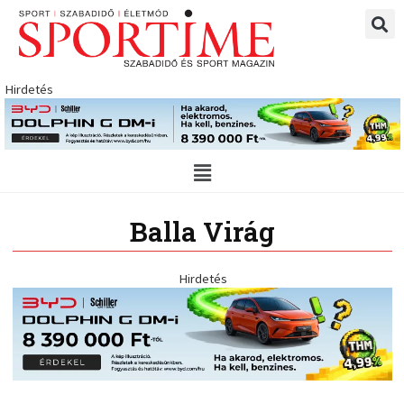
Skip
to
content
Hirdetés
Main
Menu
Balla Virág
Hirdetés