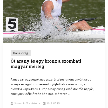
Balla Virág
Öt arany és egy bronz a szombati
magyar mérleg
A magyar egységek nagyszerű teljesítményt nyújtva öt
arany– és egy bronzérmet gyűjtöttek szombaton, a
plovdivi kajak-kenu Európa-bajnokság első döntős napján,
amelynek délelőttjén hét 1000 méteres ...
Simon Zsófia Viktória
2017.07.15.