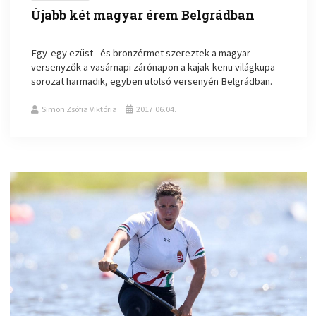
Újabb két magyar érem Belgrádban
Egy-egy ezüst– és bronzérmet szereztek a magyar
versenyzők a vasárnapi zárónapon a kajak-kenu világkupa-
sorozat harmadik, egyben utolsó versenyén Belgrádban.
Simon Zsófia Viktória
2017.06.04.