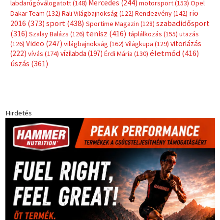
Mercedes
(244)
labdarúgóválogatott
(148)
motorsport
(153)
Opel
rio
Dakar Team
(132)
Rali Világbajnokság
(122)
Rendezvény
(142)
sport
(438)
2016
(373)
szabadidősport
Sportime Magazin
(128)
(316)
tenisz
(416)
Szalay Balázs
(126)
táplálkozás
(155)
utazás
Video
(247)
vitorlázás
(126)
világbajnokság
(162)
Világkupa
(129)
életmód
(416)
(222)
vívás
(174)
vízilabda
(197)
Érdi Mária
(130)
úszás
(361)
Hirdetés