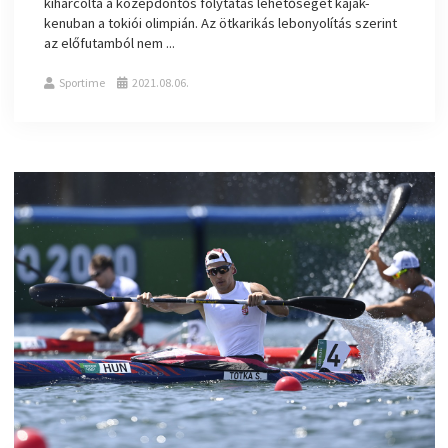
kiharcolta a középdöntős folytatás lehetőségét kajak-
kenuban a tokiói olimpián. Az ötkarikás lebonyolítás szerint
az előfutamból nem ...
Sportime
2021.08.06.