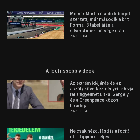
Molnár Martin újabb dobogót
szerzett, már második a brit
Forma–3 tabelláján a
silverstone-i hétvége után
2026.08.04.
A legfrissebb videók
Az extrém időjárás és az
aszály következményeire hívja
fel a figyelmet Litkai Gergely
és a Greenpeace közös
híradója
2025.08.14.
Ne csak nézd, lásd is a focit! –
itt a Tippmix Teljes