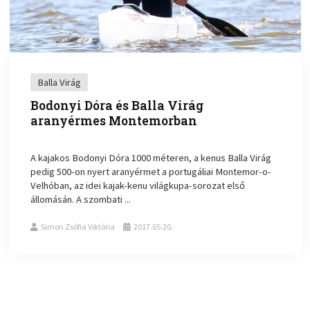
Balla Virág
Bodonyi Dóra és Balla Virág
aranyérmes Montemorban
A kajakos Bodonyi Dóra 1000 méteren, a kenus Balla Virág
pedig 500-on nyert aranyérmet a portugáliai Montemor-o-
Velhóban, az idei kajak-kenu világkupa-sorozat első
állomásán. A szombati ...
Simon Zsófia Viktória
2017.05.20.