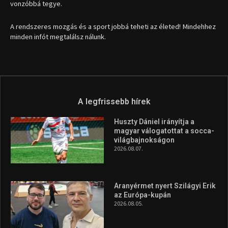
vonzóbbá tegye.
A rendszeres mozgás és a sport jobbá teheti az életed! Mindehhez
minden infót megtalálsz nálunk.
A legfrissebb hírek
Huszty Dániel irányítja a
magyar válogatottat a socca-
világbajnokságon
2026.08.07.
Aranyérmet nyert Szilágyi Erik
az Európa-kupán
2026.08.05.