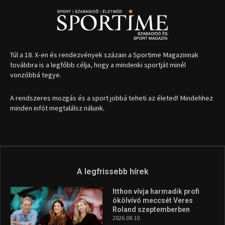
1035 Budapest, Miklós u. 7.
+36 30 471 1373
info (kukac) sportime.hu
Túl a 18. X-en és rendezvények százain a Sportime Magazinnak
továbbra is a legfőbb célja, hogy a mindenki sportját minél
vonzóbbá tegye.