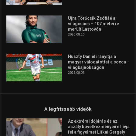
A rendszeres mozgás és a sport jobbá teheti az életed! Mindehhez
minden infót megtalálsz nálunk.
A legfrissebb hírek
Itthon vívja harmadik profi
ökölvívó meccsét Veres
Roland szeptemberben
2026.08.10.
Újra Törőcsik Zsófiáé a
világcsúcs – 107 méterre
merült Lastovón
2026.08.10.