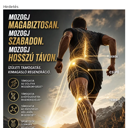
Futball
(760)
futás
(305)
Hosszú Katinka
(186)
hungaroring
(181)
kickbox
(205)
Jégkorong
(148)
kajakkenu
(138)
karate
(168)
kézilabda
(448)
kosárlabda
(166)
Lewis Hamilton
(168)
magyar
Mercedes
(244)
labdarúgóválogatott
(148)
motorsport
(153)
Opel
rio
Dakar Team
(132)
Rali Világbajnokság
(122)
Rendezvény
(142)
sport
(438)
2016
(373)
szabadidősport
Sportime Magazin
(128)
(316)
tenisz
(416)
Szalay Balázs
(126)
táplálkozás
(155)
utazás
Video
(247)
vitorlázás
(126)
világbajnokság
(162)
Világkupa
(129)
életmód
(416)
(222)
vívás
(174)
vízilabda
(197)
Érdi Mária
(130)
úszás
(361)
Hirdetés