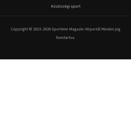
Kerékpár
Extrém Sportok
Fitnesz
Egyéb szabadidősport
Túra-Utazás
Lovassport
Közösségi sport
Copyright © 2015-2026 Sportime Magazin Hírportál Minden jog
fenntartva.