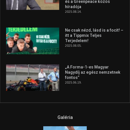
Huszty Dániel irányítja a
magyar válogatottat a socca-
világbajnokságon
2026.08.07.
A legfrissebb videók
Az extrém időjárás és az
aszály következményeire hívja
fel a figyelmet Litkai Gergely
és a Greenpeace közös
híradója
2025.08.14.
Ne csak nézd, lásd is a focit! –
itt a Tippmix Teljes
Terjedelem!
2025.08.05.