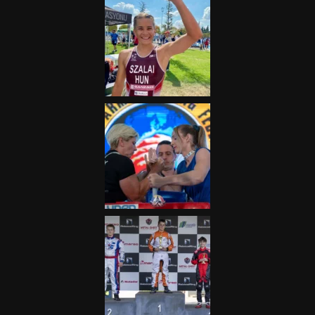
„A Forma-1-es Magyar
Nagydíj az egész nemzetnek
fontos”
2025.06.19.
Galéria