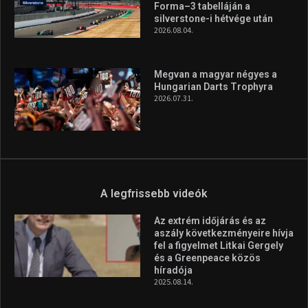
A legfrissebb hírek
Aranyérmet nyert Szilágyi Erik
az Európa-kupán
2026.08.05.
Molnár Martin újabb dobogót
szerzett, már második a brit
Forma–3 tabelláján a
silverstone-i hétvége után
2026.08.04.
Megvan a magyar négyes a
Hungarian Darts Trophyra
2026.07.31.