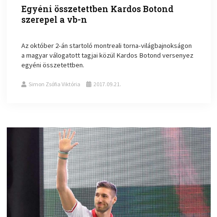
Egyéni összetettben Kardos Botond
szerepel a vb-n
Az október 2-án startoló montreali torna-világbajnokságon
a magyar válogatott tagjai közül Kardos Botond versenyez
egyéni összetettben.
Simon Zsófia Viktória
2017.09.21.