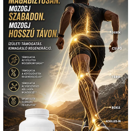
rio
Dakar Team
(132)
Rali Világbajnokság
(122)
Rendezvény
(142)
sport
(438)
2016
(373)
szabadidősport
Sportime Magazin
(128)
(316)
tenisz
(416)
Szalay Balázs
(126)
táplálkozás
(155)
utazás
Video
(247)
vitorlázás
(126)
világbajnokság
(162)
Világkupa
(129)
életmód
(416)
(222)
vívás
(174)
vízilabda
(197)
Érdi Mária
(130)
úszás
(361)
Hirdetés