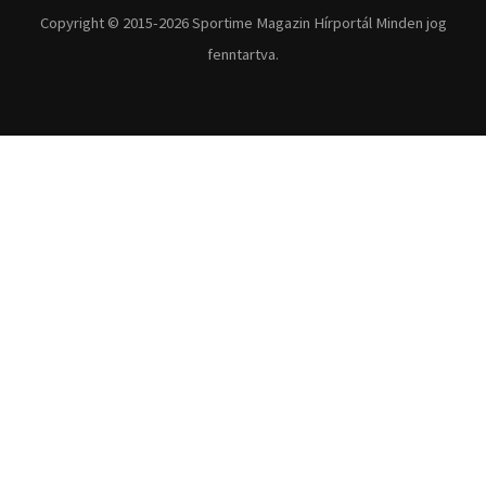
Fitnesz
Egyéb szabadidősport
Túra-Utazás
Lovassport
Közösségi sport
Copyright © 2015-2026 Sportime Magazin Hírportál Minden jog
fenntartva.