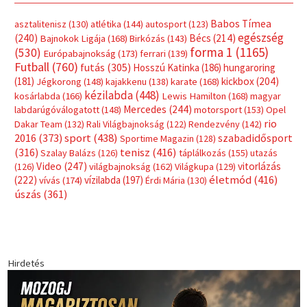
Címkék
Babos Tímea
asztalitenisz
(130)
atlétika
(144)
autosport
(123)
egészség
(240)
Bécs
(214)
Bajnokok Ligája
(168)
Birkózás
(143)
forma 1
(1165)
(530)
Európabajnokság
(173)
ferrari
(139)
Futball
(760)
futás
(305)
Hosszú Katinka
(186)
hungaroring
(181)
kickbox
(204)
Jégkorong
(148)
kajakkenu
(138)
karate
(168)
kézilabda
(448)
kosárlabda
(166)
Lewis Hamilton
(168)
magyar
Mercedes
(244)
labdarúgóválogatott
(148)
motorsport
(153)
Opel