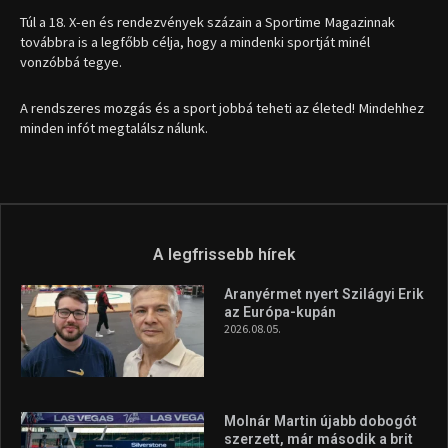
1035 Budapest, Miklós u. 7.
+36 30 471 1373
info (kukac) sportime.hu
Túl a 18. X-en és rendezvények százain a Sportime Magazinnak
továbbra is a legfőbb célja, hogy a mindenki sportját minél
vonzóbbá tegye.
A rendszeres mozgás és a sport jobbá teheti az életed! Mindehhez
minden infót megtalálsz nálunk.