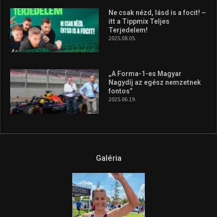
A legfrissebb videók
Az extrém időjárás és az
aszály következményeire hívja
fel a figyelmet Litkai Gergely
és a Greenpeace közös
híradója
2025.08.14.
Ne csak nézd, lásd is a focit! –
itt a Tippmix Teljes
Terjedelem!
2025.08.05.
„A Forma-1-es Magyar
Nagydíj az egész nemzetnek