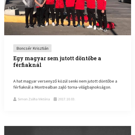
Boncsér Krisztián
Egy magyar sem jutott döntőbe a
férfiaknál
A hat magyar versenyző közül senki nem jutott döntőbe a
férfiaknál a Montrealban zajló torna-világbajnokságon.
Simon Zsófia Viktória
2017.10.03.