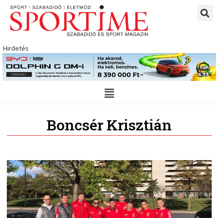
Skip
to
content
Hirdetés
Main
Menu
Boncsér Krisztián