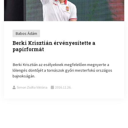
Babos Ádám
Berki Krisztián érvényesítette a
papírformát
Berki Krisztián az esélyeknek megfelelően megnyerte a
lólengés döntőjét a tornászok győri mesterfokú országos
bajnokságán.
Simon Zsófia Viktória
2016.11.26.