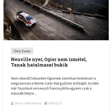
Chris Evans
Neuville nyer, Ogier nem ismétel,
Tanak hatalmasat bukik
Nem sikerült Sebastien Ogiernek zsinórban hetedszer is
megszerezni a Monte-Carlo Rali győztes trófeáját. Az idén
már Toyotával versenyző francia pilóta ugyanis csak a
második helyre ...
Simon Zsófia Viktória
2020.01.27.