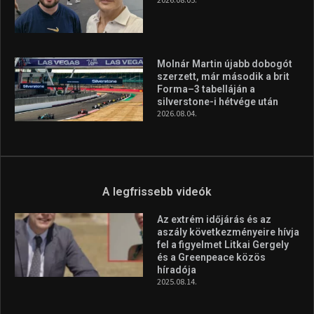
Molnár Martin újabb dobogót
szerzett, már második a brit
Forma–3 tabelláján a
silverstone-i hétvége után
2026.08.04.
A legfrissebb videók
Az extrém időjárás és az
aszály következményeire hívja
fel a figyelmet Litkai Gergely
és a Greenpeace közös
híradója
2025.08.14.