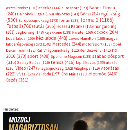
Babos Tímea
asztalitenisz
(130)
atlétika
(144)
autosport
(123)
egészség
(240)
Bécs
(214)
Bajnokok Ligája
(168)
Birkózás
(143)
forma 1
(1165)
(530)
Európabajnokság
(173)
ferrari
(139)
Futball
(760)
futás
(305)
Hosszú Katinka
(186)
hungaroring
(181)
kickbox
(204)
Jégkorong
(148)
kajakkenu
(138)
karate
(168)
kézilabda
(448)
kosárlabda
(166)
Lewis Hamilton
(168)
magyar
Mercedes
(244)
labdarúgóválogatott
(148)
motorsport
(153)
Opel
rio
Dakar Team
(132)
Rali Világbajnokság
(122)
Rendezvény
(142)
sport
(438)
2016
(373)
szabadidősport
Sportime Magazin
(128)
(316)
tenisz
(416)
Szalay Balázs
(126)
táplálkozás
(155)
utazás
Video
(247)
vitorlázás
(126)
világbajnokság
(162)
Világkupa
(129)
életmód
(416)
(222)
vívás
(174)
vízilabda
(197)
Érdi Mária
(130)
úszás
(361)
Hirdetés