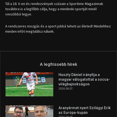
Túl a 18. X-en és rendezvények százain a Sportime Magazinnak
továbbra is a legfőbb célja, hogy a mindenki sportját minél
vonzóbbá tegye.
A rendszeres mozgás és a sport jobbá teheti az életed! Mindehhez
minden infót megtalálsz nálunk.
A legfrissebb hírek
Huszty Dániel irányítja a
magyar válogatottat a socca-
világbajnokságon
2026.08.07.
Aranyérmet nyert Szilágyi Erik
az Európa-kupán
2026.08.05.