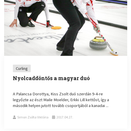
Curling
Nyolcaddöntős a magyar duó
A Palancsa Dorottya, Kiss Zsolt duó szerdán 9-4-re
legyőzte az észt Maile Moelder, Erkki Lill kettőst, így a
második helyen jutott tovább csoportjából a kanadai ...
Simon Zsófia Viktória
2017.04.27.