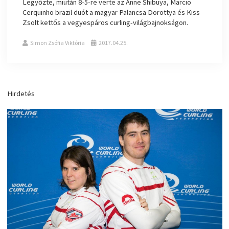
Legyőzte, miután 8-5-re verte az Anne Shibuya, Marcio
Cerquinho brazil duót a magyar Palancsa Dorottya és Kiss
Zsolt kettős a vegyespáros curling-világbajnokságon.
Simon Zsófia Viktória
2017.04.25.
Hirdetés