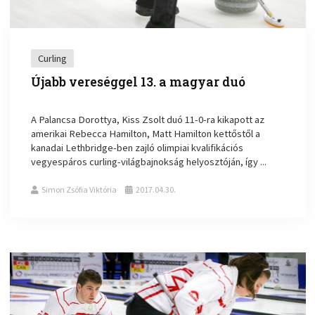
Curling
Újabb vereséggel 13. a magyar duó
A Palancsa Dorottya, Kiss Zsolt duó 11-0-ra kikapott az
amerikai Rebecca Hamilton, Matt Hamilton kettőstől a
kanadai Lethbridge-ben zajló olimpiai kvalifikációs
vegyespáros curling-világbajnokság helyosztóján, így ...
Simon Zsófia Viktória
2017.04.30.