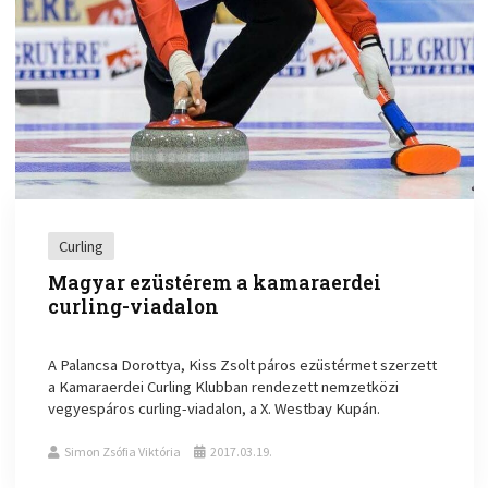
Curling
Magyar ezüstérem a kamaraerdei
curling-viadalon
A Palancsa Dorottya, Kiss Zsolt páros ezüstérmet szerzett
a Kamaraerdei Curling Klubban rendezett nemzetközi
vegyespáros curling-viadalon, a X. Westbay Kupán.
Simon Zsófia Viktória
2017.03.19.