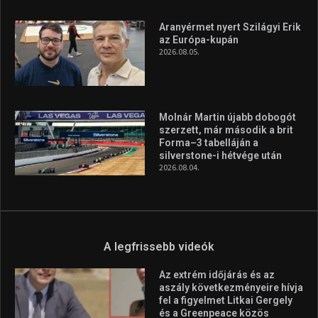
Aranyérmet nyert Szilágyi Erik
az Európa-kupán
2026.08.05.
Molnár Martin újabb dobogót
szerzett, már második a brit
Forma–3 tabelláján a
silverstone-i hétvége után
2026.08.04.
A legfrissebb videók
Az extrém időjárás és az
aszály következményeire hívja
fel a figyelmet Litkai Gergely
és a Greenpeace közös