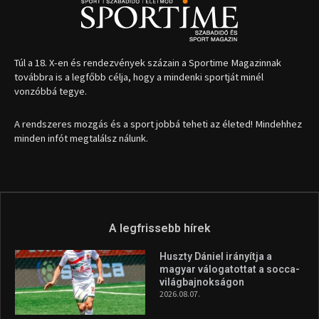
Túl a 18. X-en és rendezvények százain a Sportime Magazinnak
továbbra is a legfőbb célja, hogy a mindenki sportját minél
vonzóbbá tegye.
A rendszeres mozgás és a sport jobbá teheti az életed! Mindehhez
minden infót megtalálsz nálunk.
A legfrissebb hírek
Huszty Dániel irányítja a
magyar válogatottat a socca-
világbajnokságon
2026.08.07.