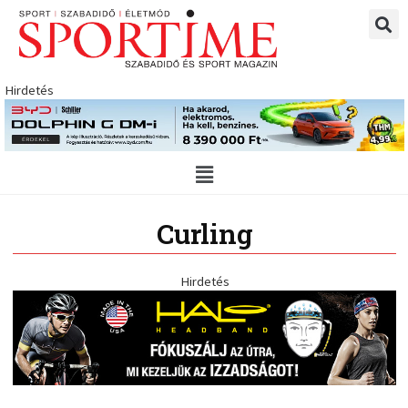
Skip
to
content
Hirdetés
Main
Menu
Curling
Hirdetés