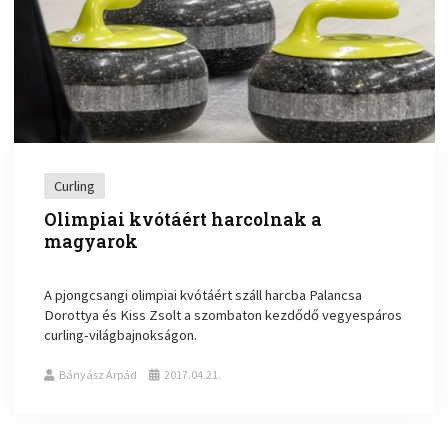
Curling
Olimpiai kvótáért harcolnak a
magyarok
A pjongcsangi olimpiai kvótáért száll harcba Palancsa
Dorottya és Kiss Zsolt a szombaton kezdődő vegyespáros
curling-világbajnokságon.
Bányász Árpád
2017.04.21.