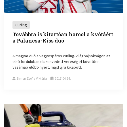
Curling
Továbbra is kitartóan harcol a kvótáért
a Palancsa-Kiss duó
A magyar duó a vegyespáros curling-világbajnokságon az
első fordulóban elszenvedett vereséget követően
vasárnap előbb nyert, majd újra kikapott.
Simon Zsófia Viktória
2017.04.24.