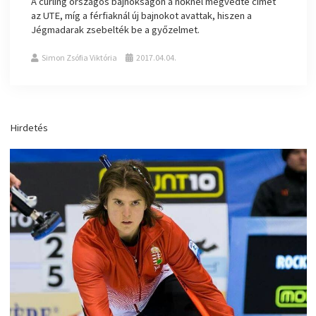
A curling országos bajnokságon a nőknél megvédte címét
az UTE, míg a férfiaknál új bajnokot avattak, hiszen a
Jégmadarak zsebelték be a győzelmet.
Simon Zsófia Viktória
2017.04.04.
Hirdetés