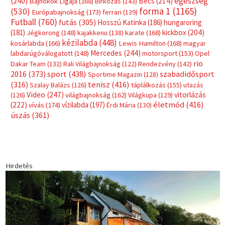
egészség
(240)
Bécs
(214)
Bajnokok Ligája
(168)
Birkózás
(143)
forma 1
(1165)
(530)
Európabajnokság
(173)
ferrari
(139)
Futball
(760)
futás
(305)
Hosszú Katinka
(186)
hungaroring
(181)
kickbox
(204)
Jégkorong
(148)
kajakkenu
(138)
karate
(168)
kézilabda
(448)
kosárlabda
(166)
Lewis Hamilton
(168)
magyar
Mercedes
(244)
labdarúgóválogatott
(148)
motorsport
(153)
Opel
rio
Dakar Team
(132)
Rali Világbajnokság
(122)
Rendezvény
(142)
sport
(438)
2016
(373)
szabadidősport
Sportime Magazin
(128)
(316)
tenisz
(416)
Szalay Balázs
(126)
táplálkozás
(155)
utazás
Video
(247)
vitorlázás
(126)
világbajnokság
(162)
Világkupa
(129)
életmód
(416)
(222)
vívás
(174)
vízilabda
(197)
Érdi Mária
(130)
úszás
(361)
Hirdetés