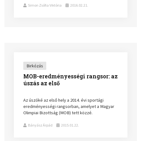
Simon Zsófia Viktória
2016.02.21.
Birkózás
MOB-eredményességi rangsor: az
úszás az első
Az úszóké az első hely a 2014. évi sportági
eredményességi rangsorban, amelyet a Magyar
Olimpiai Bizottság (MOB) tett közzé.
Bányász Árpád
2015.01.22.