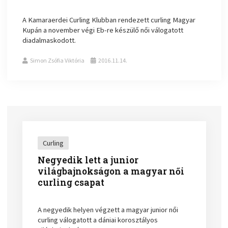
A Kamaraerdei Curling Klubban rendezett curling Magyar
Kupán a november végi Eb-re készülő női válogatott
diadalmaskodott.
Simon Zsófia Viktória
2016.11.14.
Curling
Negyedik lett a junior
világbajnokságon a magyar női
curling csapat
A negyedik helyen végzett a magyar junior női
curling válogatott a dániai korosztályos