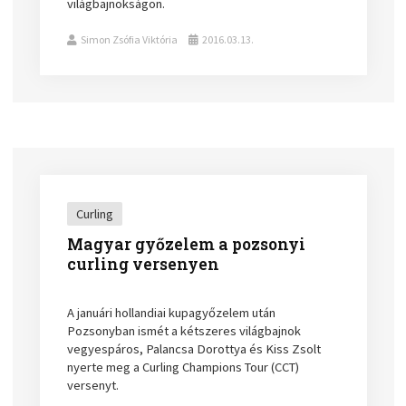
világbajnokságon.
Simon Zsófia Viktória
2016.03.13.
Curling
Magyar győzelem a pozsonyi
curling versenyen
A januári hollandiai kupagyőzelem után
Pozsonyban ismét a kétszeres világbajnok
vegyespáros, Palancsa Dorottya és Kiss Zsolt
nyerte meg a Curling Champions Tour (CCT)
versenyt.