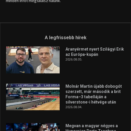
info (kukac) sportime.hu
Túl a 18. X-en és rendezvények százain a Sportime Magazinnak
továbbra is a legfőbb célja, hogy a mindenki sportját minél
vonzóbbá tegye.
A rendszeres mozgás és a sport jobbá teheti az életed! Mindehhez
minden infót megtalálsz nálunk.
A legfrissebb hírek
Aranyérmet nyert Szilágyi Erik