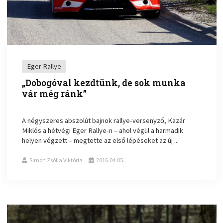
Eger Rallye
„Dobogóval kezdtünk, de sok munka
vár még ránk”
A négyszeres abszolút bajnok rallye-versenyző, Kazár
Miklós a hétvégi Eger Rallye-n – ahol végül a harmadik
helyen végzett – megtette az első lépéseket az új ...
Simon Zsófia Viktória
2016.04.05.