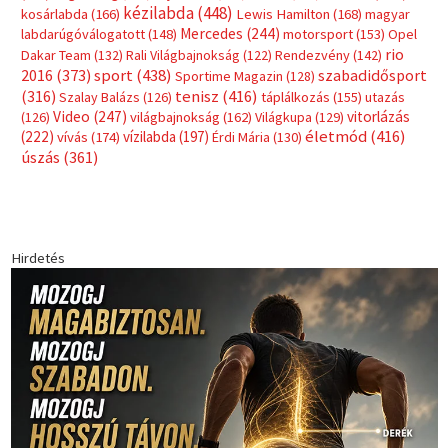
Címkék
Babos Tímea
asztalitenisz
(130)
atlétika
(144)
autosport
(123)
egészség
(240)
Bécs
(214)
Bajnokok Ligája
(168)
Birkózás
(143)
forma 1
(1165)
(530)
Európabajnokság
(173)
ferrari
(139)
Futball
(760)
futás
(305)
Hosszú Katinka
(186)
hungaroring
(181)
kickbox
(204)
Jégkorong
(148)
kajakkenu
(138)
karate
(168)
kézilabda
(448)
kosárlabda
(166)
Lewis Hamilton
(168)
magyar
Mercedes
(244)
labdarúgóválogatott
(148)
motorsport
(153)
Opel
rio
Dakar Team
(132)
Rali Világbajnokság
(122)
Rendezvény
(142)
sport
(438)
2016
(373)
szabadidősport
Sportime Magazin
(128)
(316)
tenisz
(416)
Szalay Balázs
(126)
táplálkozás
(155)
utazás
Video
(247)
vitorlázás
(126)
világbajnokság
(162)
Világkupa
(129)
életmód
(416)
(222)
vívás
(174)
vízilabda
(197)
Érdi Mária
(130)
úszás
(361)