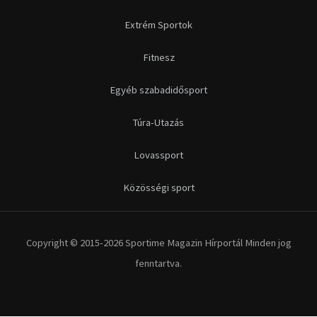
Futás
Kerékpár
Extrém Sportok
Fitnesz
Egyéb szabadidősport
Túra-Utazás