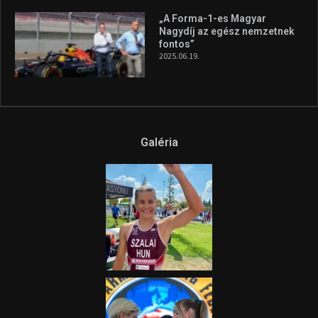
Az extrém időjárás és az
aszály következményeire hívja
fel a figyelmet Litkai Gergely
és a Greenpeace közös
híradója
2025.08.14.
Ne csak nézd, lásd is a focit! –
itt a Tippmix Teljes
Terjedelem!
2025.08.05.
„A Forma-1-es Magyar
Nagydíj az egész nemzetnek
fontos”
2025.06.19.