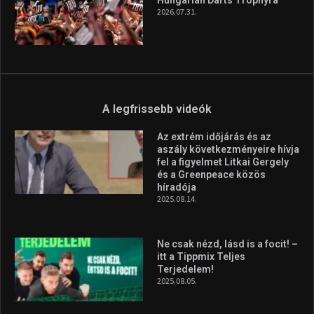
az Európa-kupán
2026.08.05.
Molnár Martin újabb dobogót
szerzett, már második a brit
Forma–3 tabelláján a
silverstone-i hétvége után
2026.08.04.
Megvan a magyar négyes a
Hungarian Darts Trophyra
2026.07.31.
A legfrissebb videók