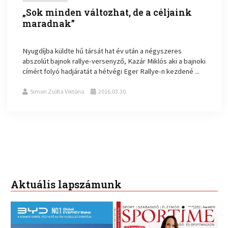
„Sok minden változhat, de a céljaink
maradnak”
Nyugdíjba küldte hű társát hat év után a négyszeres
abszolút bajnok rallye-versenyző, Kazár Miklós aki a bajnoki
címért folyó hadjáratát a hétvégi Eger Rallye-n kezdené ...
Simon Zsófia Viktória
2016.03.30.
Aktuális lapszámunk