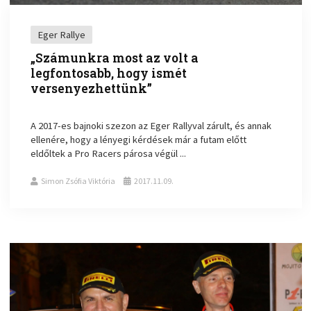
Eger Rallye
„Számunkra most az volt a
legfontosabb, hogy ismét
versenyezhettünk”
A 2017-es bajnoki szezon az Eger Rallyval zárult, és annak
ellenére, hogy a lényegi kérdések már a futam előtt
eldőltek a Pro Racers párosa végül ...
Simon Zsófia Viktória
2017.11.09.