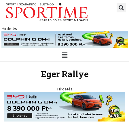
Skip
to
content
Hirdetés
Main
Menu
Eger Rallye
Hirdetés