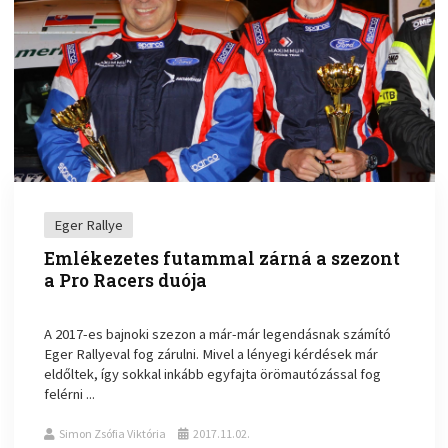
Eger Rallye
Emlékezetes futammal zárná a szezont
a Pro Racers duója
A 2017-es bajnoki szezon a már-már legendásnak számító
Eger Rallyeval fog zárulni. Mivel a lényegi kérdések már
eldőltek, így sokkal inkább egyfajta örömautózással fog
felérni ...
Simon Zsófia Viktória
2017.11.02.