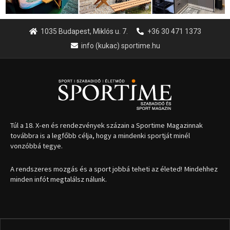
1035 Budapest, Miklós u. 7.
+36 30 471 1373
info (kukac) sportime.hu
Túl a 18. X-en és rendezvények százain a Sportime Magazinnak
továbbra is a legfőbb célja, hogy a mindenki sportját minél
vonzóbbá tegye.
A rendszeres mozgás és a sport jobbá teheti az életed! Mindehhez
minden infót megtalálsz nálunk.