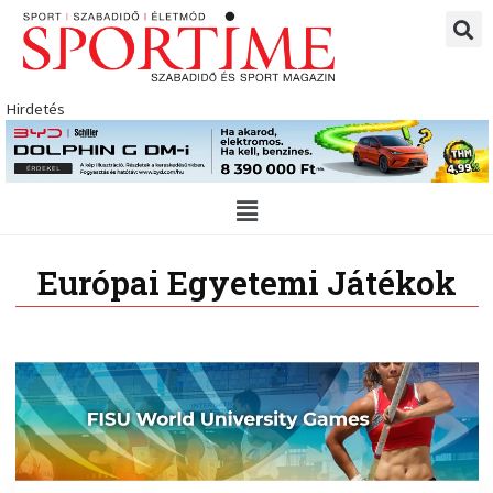
Skip
to
content
Hirdetés
Main
Menu
Európai Egyetemi Játékok