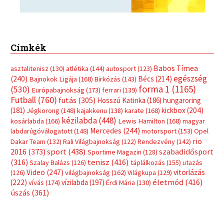
Címkék
Babos Tímea
asztalitenisz
(130)
atlétika
(144)
autosport
(123)
egészség
(240)
Bécs
(214)
Bajnokok Ligája
(168)
Birkózás
(143)
forma 1
(1165)
(530)
Európabajnokság
(173)
ferrari
(139)
Futball
(760)
futás
(305)
Hosszú Katinka
(186)
hungaroring
(181)
kickbox
(204)
Jégkorong
(148)
kajakkenu
(138)
karate
(168)
kézilabda
(448)
kosárlabda
(166)
Lewis Hamilton
(168)
magyar
Mercedes
(244)
labdarúgóválogatott
(148)
motorsport
(153)
Opel
rio
Dakar Team
(132)
Rali Világbajnokság
(122)
Rendezvény
(142)
sport
(438)
2016
(373)
szabadidősport
Sportime Magazin
(128)
(316)
tenisz
(416)
Szalay Balázs
(126)
táplálkozás
(155)
utazás
Video
(247)
vitorlázás
(126)
világbajnokság
(162)
Világkupa
(129)
életmód
(416)
(222)
vívás
(174)
vízilabda
(197)
Érdi Mária
(130)
úszás
(361)