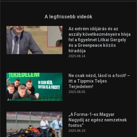
A legfrissebb videók
Az extrém időjárás és az
aszály következményeire hívja
fel a figyelmet Litkai Gergely
és a Greenpeace közös
híradója
2025.08.14.
Ne csak nézd, lásd is a focit! –
itt a Tippmix Teljes
Terjedelem!
2025.08.05.
„A Forma-1-es Magyar
Nagydíj az egész nemzetnek
fontos”
2025.06.19.