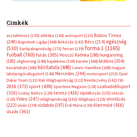
Címkék
Babos Tímea
asztalitenisz
(130)
atlétika
(144)
autosport
(123)
egészség
(240)
Bécs
(214)
Bajnokok Ligája
(168)
Birkózás
(143)
forma 1
(1165)
(530)
Európabajnokság
(173)
ferrari
(139)
Futball
(760)
futás
(305)
Hosszú Katinka
(186)
hungaroring
(181)
kickbox
(204)
Jégkorong
(148)
kajakkenu
(138)
karate
(168)
kézilabda
(448)
kosárlabda
(166)
Lewis Hamilton
(168)
magyar
Mercedes
(244)
labdarúgóválogatott
(148)
motorsport
(153)
Opel
rio
Dakar Team
(132)
Rali Világbajnokság
(122)
Rendezvény
(142)
sport
(438)
2016
(373)
szabadidősport
Sportime Magazin
(128)
(316)
tenisz
(416)
Szalay Balázs
(126)
táplálkozás
(155)
utazás
Video
(247)
vitorlázás
(126)
világbajnokság
(162)
Világkupa
(129)
életmód
(416)
(222)
vívás
(174)
vízilabda
(197)
Érdi Mária
(130)
úszás
(361)