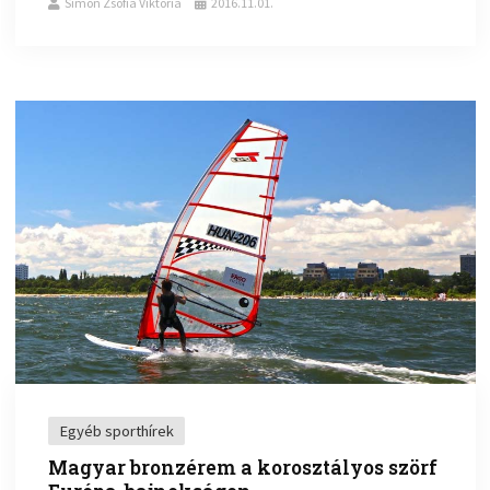
Simon Zsófia Viktória
2016.11.01.
Egyéb sporthírek
Magyar bronzérem a korosztályos szörf