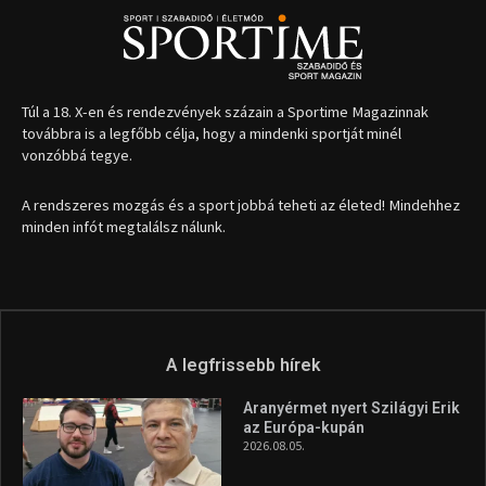
Túl a 18. X-en és rendezvények százain a Sportime Magazinnak
továbbra is a legfőbb célja, hogy a mindenki sportját minél
vonzóbbá tegye.
A rendszeres mozgás és a sport jobbá teheti az életed! Mindehhez
minden infót megtalálsz nálunk.
A legfrissebb hírek
Aranyérmet nyert Szilágyi Erik
az Európa-kupán
2026.08.05.