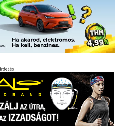
irdetés