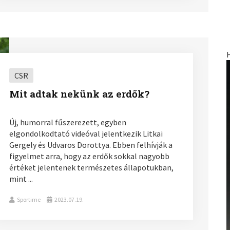
CSR
Mit adtak nekünk az erdők?
Új, humorral fűszerezett, egyben
elgondolkodtató videóval jelentkezik Litkai
Gergely és Udvaros Dorottya. Ebben felhívják a
figyelmet arra, hogy az erdők sokkal nagyobb
értéket jelentenek természetes állapotukban,
mint ...
Sportime
2023.07.19.