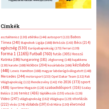
Címkék
Babos
asztalitenisz
(130)
atlétika
(144)
autosport
(123)
Tímea
(240)
Bécs
(214)
Bajnokok Ligája
(168)
Birkózás
(143)
egészség
(530)
Európabajnokság
(173)
ferrari
(139)
forma 1
(1165)
Futball
(760)
futás
(305)
Hosszú
Katinka
(186)
hungaroring
(181)
Jégkorong
(148)
kajakkenu
kézilabda
kickbox
(204)
(138)
karate
(168)
kosárlabda
(166)
(448)
Lewis Hamilton
(168)
magyar labdarúgóválogatott
(148)
Mercedes
(244)
motorsport
(153)
Opel Dakar Team
(132)
Rali
sport
rio 2016
(373)
Világbajnokság
(122)
Rendezvény
(142)
(438)
szabadidősport
(316)
Sportime Magazin
(128)
Szalay
tenisz
(416)
Balázs
(126)
táplálkozás
(155)
utazás
(126)
Video
(247)
vitorlázás
világbajnokság
(162)
Világkupa
(129)
életmód
(222)
vívás
(174)
vízilabda
(197)
Érdi Mária
(130)