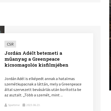
CSR
Jordán Adélt betemeti a
műanyag a Greenpeace
kicsomagolós kisfilmjében
Jordán Adél is elképedt annak a hatalmas
szemétkupacnak a láttán, mely a Greenpeace
által szervezett bevásárlás után borította be
az asztalt. „Több a szemét, mint ...
Sportime
2023.06.23.