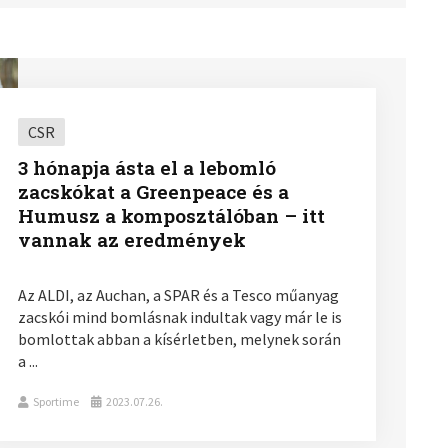
CSR
3 hónapja ásta el a lebomló
zacskókat a Greenpeace és a
Humusz a komposztálóban – itt
vannak az eredmények
Az ALDI, az Auchan, a SPAR és a Tesco műanyag
zacskói mind bomlásnak indultak vagy már le is
bomlottak abban a kísérletben, melynek során
a ...
Sportime
2023.07.26.