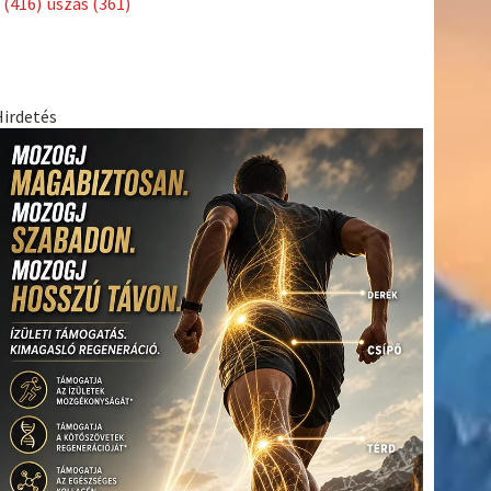
(416)
úszás
(361)
Hirdetés