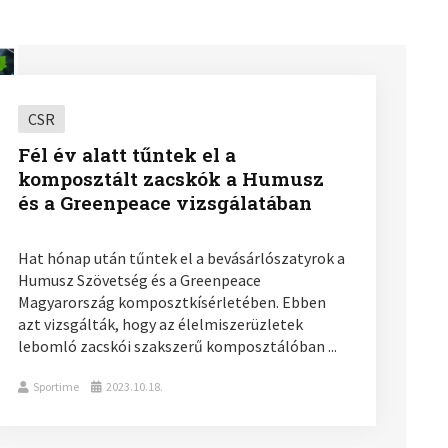
CSR
Fél év alatt tűntek el a
komposztált zacskók a Humusz
és a Greenpeace vizsgálatában
Hat hónap után tűntek el a bevásárlószatyrok a
Humusz Szövetség és a Greenpeace
Magyarország komposztkísérletében. Ebben
azt vizsgálták, hogy az élelmiszerüzletek
lebomló zacskói szakszerű komposztálóban ...
Sportime
2023.10.18.