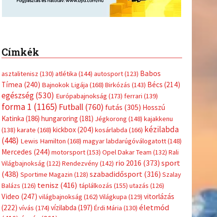
Címkék
Babos
asztalitenisz
(130)
atlétika
(144)
autosport
(123)
Tímea
(240)
Bécs
(214)
Bajnokok Ligája
(168)
Birkózás
(143)
egészség
(530)
Európabajnokság
(173)
ferrari
(139)
forma 1
(1165)
Futball
(760)
futás
(305)
Hosszú
Katinka
(186)
hungaroring
(181)
Jégkorong
(148)
kajakkenu
kézilabda
kickbox
(204)
(138)
karate
(168)
kosárlabda
(166)
(448)
Lewis Hamilton
(168)
magyar labdarúgóválogatott
(148)
Mercedes
(244)
motorsport
(153)
Opel Dakar Team
(132)
Rali
sport
rio 2016
(373)
Világbajnokság
(122)
Rendezvény
(142)
(438)
szabadidősport
(316)
Sportime Magazin
(128)
Szalay
tenisz
(416)
Balázs
(126)
táplálkozás
(155)
utazás
(126)
Video
(247)
vitorlázás
világbajnokság
(162)
Világkupa
(129)
életmód
(222)
vívás
(174)
vízilabda
(197)
Érdi Mária
(130)