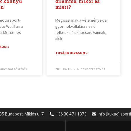
k könnyű
dilemma: mikor és
en
miért?
motorsport-
Megoszlanak a vélemények a
oto Wolff arra
gyermekvállalásra való
 a Mercedes
felkészülés kapcsán. Vannak,
akik
SOM »
TOVÁBB OLVASOM »
incs hozzászólás
2019.04.10.
Nincs hozzászólás
35 Budapest, Miklós u. 7.
+36 30 471 1373
info (kukac) spor