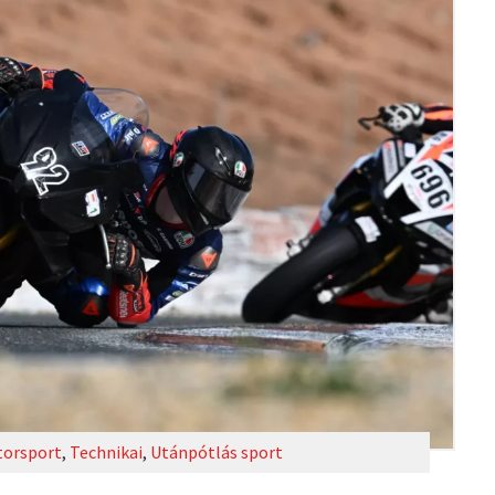
orsport
,
Technikai
,
Utánpótlás sport