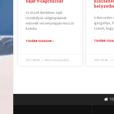
saját világcsúcsát
nincsene
helyzetb
Az úszók Berlinben zajló
A Mercedes 
rövidpályás világkupájának
igazgatója, T
második versenynapján Hosszú
számít, hogy
Katinka
TOVÁBB OLVA
TOVÁBB OLVASOM »
2017.08.08.
Nincs hozzászólás
2017.05.08.
N
10