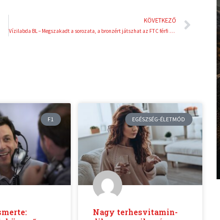
Köve
KÖVETKEZŐ
Vízilabda BL – Megszakadt a sorozata, a bronzért játszhat az FTC férfi csapata
F1
EGÉSZSÉG-ÉLETMÓD
smerte:
Nagy terhesvitamin-