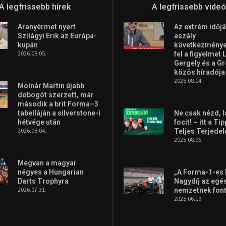
A legfrissebb hírek
A legfrissebb vide
Aranyérmet nyert
Az extrém időjá
Szilágyi Erik az Európa-
aszály
kupán
következményei
2026.08.05.
fel a figyelmet 
Gergely és a G
közös híradója
2025.08.14.
Molnár Martin újabb
dobogót szerzett, már
második a brit Forma–3
tabelláján a silverstone-i
Ne csak nézd, l
hétvége után
focit! – itt a Ti
2026.08.04.
Teljes Terjede
2025.08.05.
Megvan a magyar
négyes a Hungarian
„A Forma-1-es
Darts Trophyra
Nagydíj az egé
2026.07.31.
nemzetnek fon
2025.06.19.