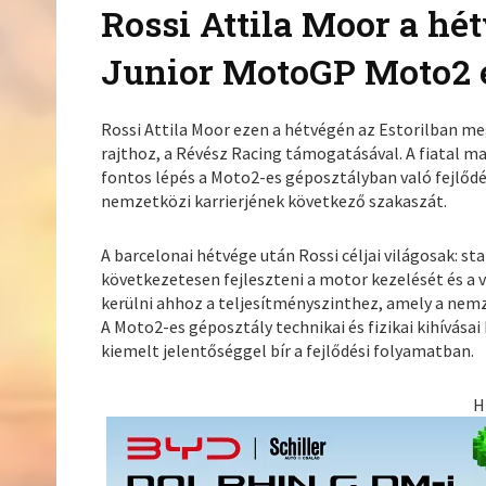
Rossi Attila Moor a hét
Junior MotoGP Moto2 e
Rossi Attila Moor ezen a hétvégén az Estorilban m
rajthoz, a Révész Racing támogatásával. A fiatal 
fontos lépés a Moto2-es géposztályban való fejlőd
nemzetközi karrierjének következő szakaszát.
A barcelonai hétvége után Rossi céljai világosak: st
következetesen fejleszteni a motor kezelését és 
kerülni ahhoz a teljesítményszinthez, amely a nem
A Moto2-es géposztály technikai és fizikai kihívás
kiemelt jelentőséggel bír a fejlődési folyamatban.
H