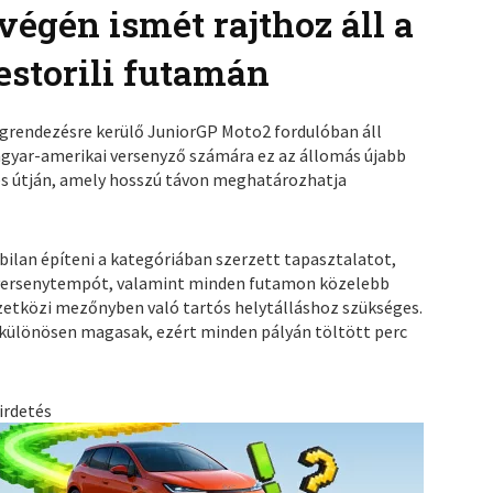
végén ismét rajthoz áll a
storili futamán
egrendezésre kerülő JuniorGP Moto2 fordulóban áll
magyar-amerikai versenyző számára ez az állomás újabb
és útján, amely hosszú távon meghatározhatja
abilan építeni a kategóriában szerzett tapasztalatot,
a versenytempót, valamint minden futamon közelebb
zetközi mezőnyben való tartós helytálláshoz szükséges.
ai különösen magasak, ezért minden pályán töltött perc
irdetés