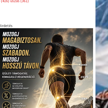
(416)
úszás
(361)
Hirdetés