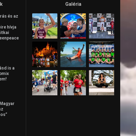
ók
Galéria
rás és az
re hívja
Litkai
reenpeace
ásd is a
ppmix
lem!
 Magyar
sz
tos”