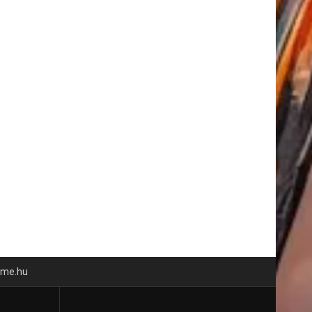
time.hu