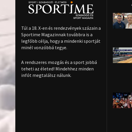
Túl a 18. X-en és rendezvények százain a
Sportime Magazinnak továbbra is a
legfőbb célja, hogy a mindenki sportját
minél vonzóbbá tegye.
A rendszeres mozgás és a sport jobbá
teheti az életed! Mindehhez minden
infót megtalálsz nálunk.