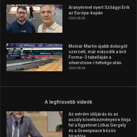
Aranyérmet nyert Szilágyi Erik
az Európa-kupán
2026.08.05.
Molnár Martin újabb dobogót
szerzett, már második a brit
Forma–3 tabelláján a
silverstone-i hétvége után
2026.08.04.
A legfrissebb videók
Az extrém időjárás és az
aszály következményeire hívja
fel a figyelmet Litkai Gergely
és a Greenpeace közös
híradója