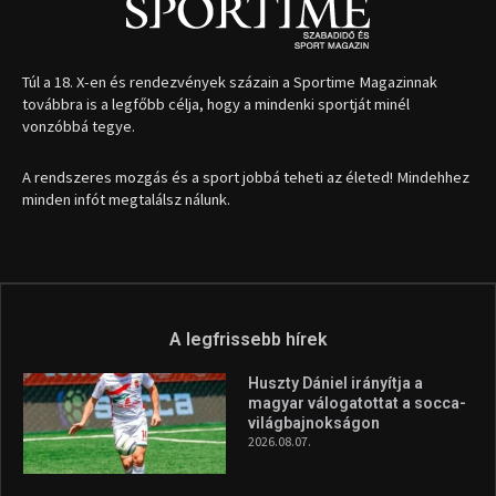
Túl a 18. X-en és rendezvények százain a Sportime Magazinnak
továbbra is a legfőbb célja, hogy a mindenki sportját minél
vonzóbbá tegye.
A rendszeres mozgás és a sport jobbá teheti az életed! Mindehhez
minden infót megtalálsz nálunk.
A legfrissebb hírek
Huszty Dániel irányítja a
magyar válogatottat a socca-
világbajnokságon
2026.08.07.