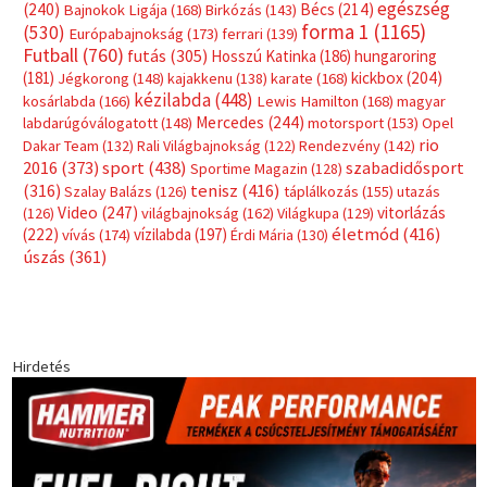
egészség
(240)
Bécs
(214)
Bajnokok Ligája
(168)
Birkózás
(143)
forma 1
(1165)
(530)
Európabajnokság
(173)
ferrari
(139)
Futball
(760)
futás
(305)
Hosszú Katinka
(186)
hungaroring
(181)
kickbox
(204)
Jégkorong
(148)
kajakkenu
(138)
karate
(168)
kézilabda
(448)
kosárlabda
(166)
Lewis Hamilton
(168)
magyar
Mercedes
(244)
labdarúgóválogatott
(148)
motorsport
(153)
Opel
rio
Dakar Team
(132)
Rali Világbajnokság
(122)
Rendezvény
(142)
sport
(438)
2016
(373)
szabadidősport
Sportime Magazin
(128)
(316)
tenisz
(416)
Szalay Balázs
(126)
táplálkozás
(155)
utazás
Video
(247)
vitorlázás
(126)
világbajnokság
(162)
Világkupa
(129)
életmód
(416)
(222)
vívás
(174)
vízilabda
(197)
Érdi Mária
(130)
úszás
(361)
Hirdetés