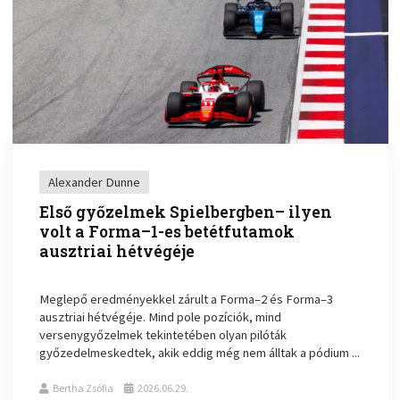
Alexander Dunne
Első győzelmek Spielbergben– ilyen
volt a Forma–1-es betétfutamok
ausztriai hétvégéje
Meglepő eredményekkel zárult a Forma–2 és Forma–3
ausztriai hétvégéje. Mind pole pozíciók, mind
versenygyőzelmek tekintetében olyan pilóták
győzedelmeskedtek, akik eddig még nem álltak a pódium ...
Bertha Zsófia
2026.06.29.