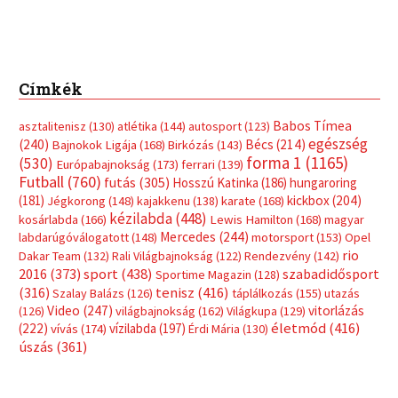
Címkék
Babos Tímea
asztalitenisz
(130)
atlétika
(144)
autosport
(123)
egészség
(240)
Bécs
(214)
Bajnokok Ligája
(168)
Birkózás
(143)
forma 1
(1165)
(530)
Európabajnokság
(173)
ferrari
(139)
Futball
(760)
futás
(305)
Hosszú Katinka
(186)
hungaroring
(181)
kickbox
(204)
Jégkorong
(148)
kajakkenu
(138)
karate
(168)
kézilabda
(448)
kosárlabda
(166)
Lewis Hamilton
(168)
magyar
Mercedes
(244)
labdarúgóválogatott
(148)
motorsport
(153)
Opel
rio
Dakar Team
(132)
Rali Világbajnokság
(122)
Rendezvény
(142)
sport
(438)
2016
(373)
szabadidősport
Sportime Magazin
(128)
(316)
tenisz
(416)
Szalay Balázs
(126)
táplálkozás
(155)
utazás
Video
(247)
vitorlázás
(126)
világbajnokság
(162)
Világkupa
(129)
életmód
(416)
(222)
vívás
(174)
vízilabda
(197)
Érdi Mária
(130)
úszás
(361)