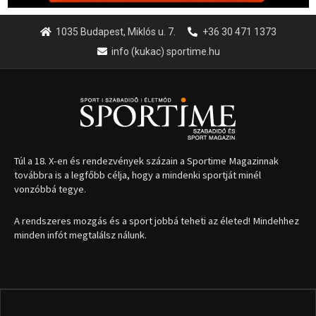
1035 Budapest, Miklós u. 7.
+36 30 471 1373
info (kukac) sportime.hu
Túl a 18. X-en és rendezvények százain a Sportime Magazinnak
továbbra is a legfőbb célja, hogy a mindenki sportját minél
vonzóbbá tegye.
A rendszeres mozgás és a sport jobbá teheti az életed! Mindehhez
minden infót megtalálsz nálunk.