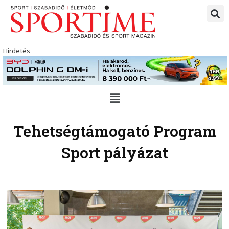
Skip
to
content
Hirdetés
Main
Menu
Tehetségtámogató Program
Sport pályázat