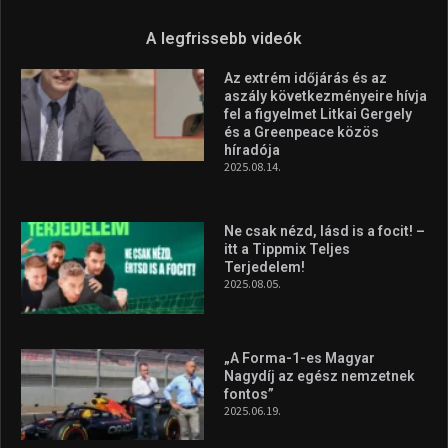
A legfrissebb videók
Az extrém időjárás és az
aszály következményeire hívja
fel a figyelmet Litkai Gergely
és a Greenpeace közös
híradója
2025.08.14.
Ne csak nézd, lásd is a focit! –
itt a Tippmix Teljes
Terjedelem!
2025.08.05.
„A Forma-1-es Magyar
Nagydíj az egész nemzetnek
fontos”
2025.06.19.