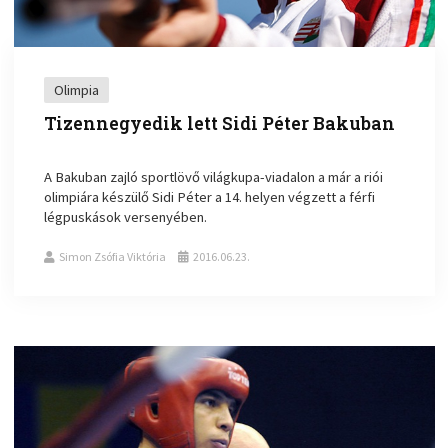
Olimpia
Tizennegyedik lett Sidi Péter Bakuban
A Bakuban zajló sportlövő világkupa-viadalon a már a riói
olimpiára készülő Sidi Péter a 14. helyen végzett a férfi
légpuskások versenyében.
Simon Zsófia Viktória
2016.06.23.