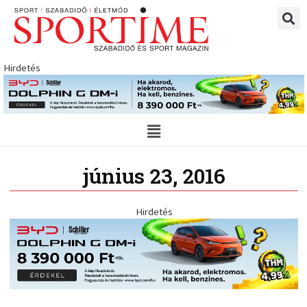
Skip
to
content
Hirdetés
Main
Menu
június 23, 2016
Hirdetés