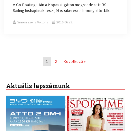
A Go Boating után a Kopaszi-gáton megrendezett RS
Sailing kishajóinak tesztjét is sikeresen lebonyolították.
Simon Zsófia Viktória
2016.06.23.
1
2
Következő »
Aktuális lapszámunk