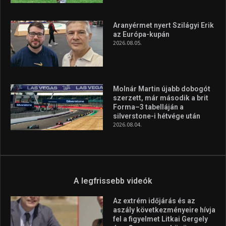
Aranyérmet nyert Szilágyi Erik
az Európa-kupán
2026.08.05.
Molnár Martin újabb dobogót
szerzett, már második a brit
Forma–3 tabelláján a
silverstone-i hétvége után
2026.08.04.
A legfrissebb videók
Az extrém időjárás és az
aszály következményeire hívja
fel a figyelmet Litkai Gergely