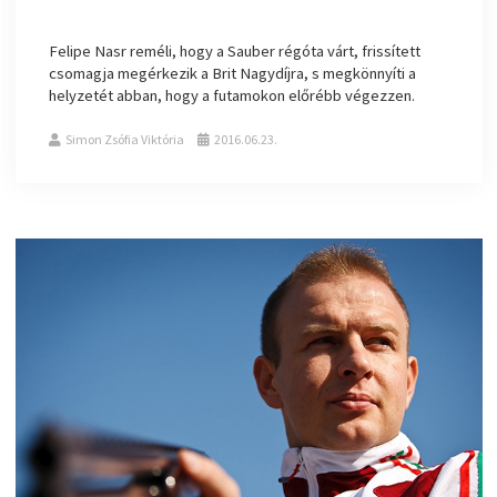
Felipe Nasr reméli, hogy a Sauber régóta várt, frissített
csomagja megérkezik a Brit Nagydíjra, s megkönnyíti a
helyzetét abban, hogy a futamokon előrébb végezzen.
Simon Zsófia Viktória
2016.06.23.