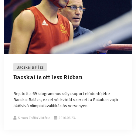
Bacskai Balázs
Bacskai is ott lesz Rióban
Bejutott a 69 kilogrammos súlycsoport elődöntőjébe
Bacskai Balázs, ezzel riói kvótát szerzett a Bakuban zajló
ökölvívó olimpiai kvalifikációs versenyen.
Simon Zsófia Viktória
2016.06.23.