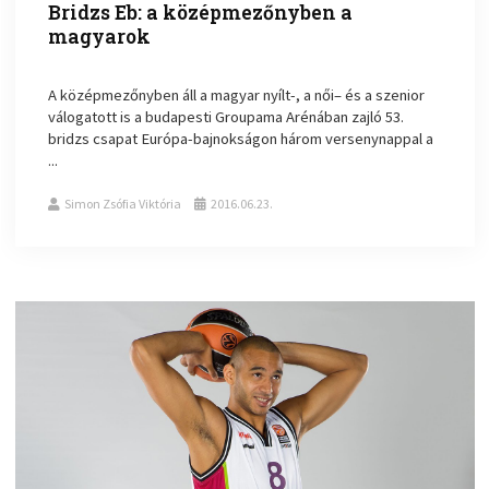
Bridzs Eb: a középmezőnyben a
magyarok
A középmezőnyben áll a magyar nyílt-, a női– és a szenior
válogatott is a budapesti Groupama Arénában zajló 53.
bridzs csapat Európa-bajnokságon három versenynappal a
...
Simon Zsófia Viktória
2016.06.23.