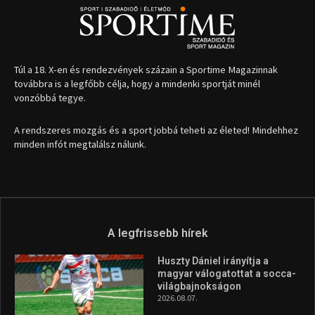
Túl a 18. X-en és rendezvények százain a Sportime Magazinnak
továbbra is a legfőbb célja, hogy a mindenki sportját minél
vonzóbbá tegye.
A rendszeres mozgás és a sport jobbá teheti az életed! Mindehhez
minden infót megtalálsz nálunk.
A legfrissebb hírek
Huszty Dániel irányítja a
magyar válogatottat a socca-
világbajnokságon
2026.08.07.