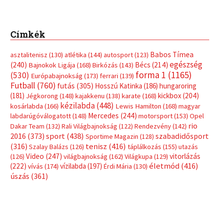
Címkék
Babos Tímea
asztalitenisz
(130)
atlétika
(144)
autosport
(123)
egészség
(240)
Bécs
(214)
Bajnokok Ligája
(168)
Birkózás
(143)
forma 1
(1165)
(530)
Európabajnokság
(173)
ferrari
(139)
Futball
(760)
futás
(305)
Hosszú Katinka
(186)
hungaroring
(181)
kickbox
(204)
Jégkorong
(148)
kajakkenu
(138)
karate
(168)
kézilabda
(448)
kosárlabda
(166)
Lewis Hamilton
(168)
magyar
Mercedes
(244)
labdarúgóválogatott
(148)
motorsport
(153)
Opel
rio
Dakar Team
(132)
Rali Világbajnokság
(122)
Rendezvény
(142)
sport
(438)
2016
(373)
szabadidősport
Sportime Magazin
(128)
(316)
tenisz
(416)
Szalay Balázs
(126)
táplálkozás
(155)
utazás
Video
(247)
vitorlázás
(126)
világbajnokság
(162)
Világkupa
(129)
életmód
(416)
(222)
vívás
(174)
vízilabda
(197)
Érdi Mária
(130)
úszás
(361)