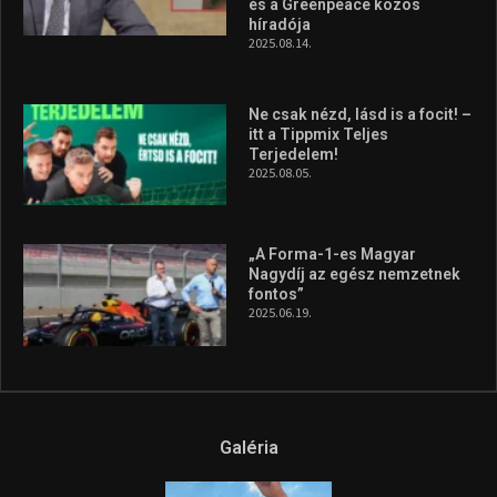
és a Greenpeace közös
híradója
2025.08.14.
Ne csak nézd, lásd is a focit! –
itt a Tippmix Teljes
Terjedelem!
2025.08.05.
„A Forma-1-es Magyar
Nagydíj az egész nemzetnek
fontos”
2025.06.19.
Galéria