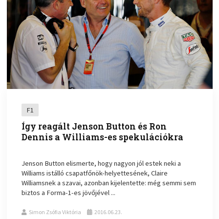
F1
Így reagált Jenson Button és Ron
Dennis a Williams-es spekulációkra
Jenson Button elismerte, hogy nagyon jól estek neki a
Williams istálló csapatfőnök-helyettesének, Claire
Williamsnek a szavai, azonban kijelentette: még semmi sem
biztos a Forma-1-es jövőjével ...
Simon Zsófia Viktória
2016.06.23.