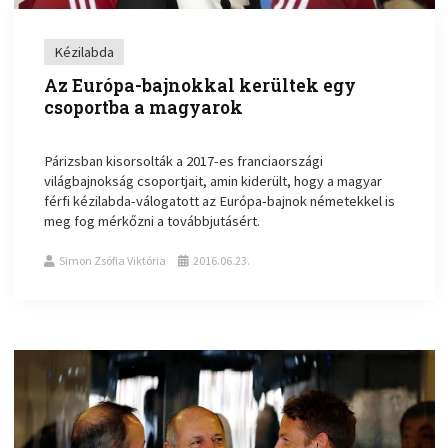
Kézilabda
Az Európa-bajnokkal kerültek egy
csoportba a magyarok
Párizsban kisorsolták a 2017-es franciaországi
világbajnokság csoportjait, amin kiderült, hogy a magyar
férfi kézilabda-válogatott az Európa-bajnok németekkel is
meg fog mérkőzni a továbbjutásért.
Simon Zsófia Viktória
2016.06.23.