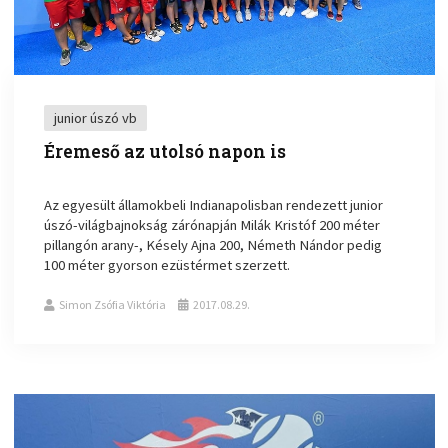
junior úszó vb
Éremeső az utolsó napon is
Az egyesült államokbeli Indianapolisban rendezett junior
úszó-világbajnokság zárónapján Milák Kristóf 200 méter
pillangón arany-, Késely Ajna 200, Németh Nándor pedig
100 méter gyorson ezüstérmet szerzett.
Simon Zsófia Viktória
2017.08.29.