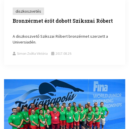
diszkoszvetés
Bronzérmet érőt dobott Szikszai Róbert
A diszkoszvető Szikszai Róbert bronzérmet szerzett a
Universiadén.
Simon Zsófia Viktória
2017.08.29.