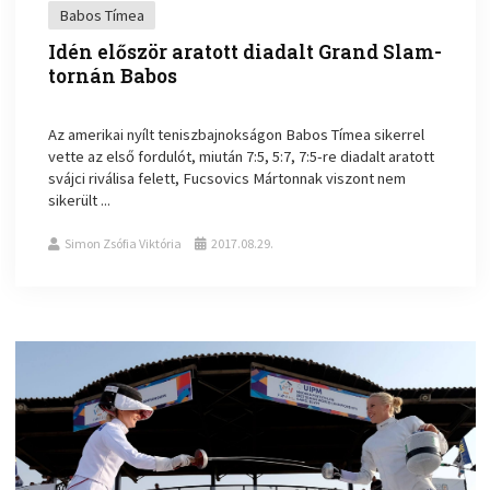
Babos Tímea
Idén először aratott diadalt Grand Slam-
tornán Babos
Az amerikai nyílt teniszbajnokságon Babos Tímea sikerrel
vette az első fordulót, miután 7:5, 5:7, 7:5-re diadalt aratott
svájci riválisa felett, Fucsovics Mártonnak viszont nem
sikerült ...
Simon Zsófia Viktória
2017.08.29.