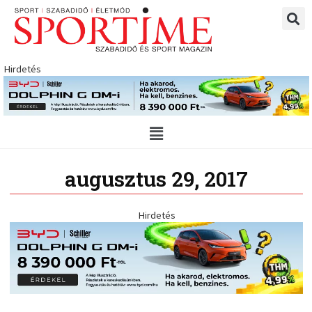
Skip
to
content
Hirdetés
Main
Menu
augusztus 29, 2017
Hirdetés