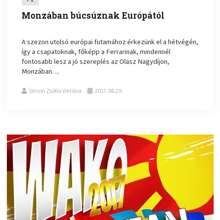
Monzában búcsúznak Európától
A szezon utolsó európai futamához érkezünk el a hétvégén,
így a csapatoknak, főképp a Ferrarinak, mindennél
fontosabb lesz a jó szereplés az Olasz Nagydíjon,
Monzában. ...
Simon Zsófia Viktória
2017.08.29.