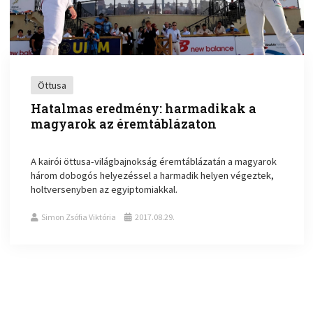
Öttusa
Hatalmas eredmény: harmadikak a
magyarok az éremtáblázaton
A kairói öttusa-világbajnokság éremtáblázatán a magyarok
három dobogós helyezéssel a harmadik helyen végeztek,
holtversenyben az egyiptomiakkal.
Simon Zsófia Viktória
2017.08.29.