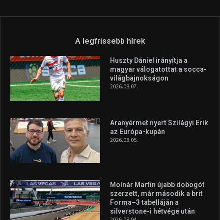
A legfrissebb hírek
Huszty Dániel irányítja a
magyar válogatottat a socca-
világbajnokságon
2026.08.07.
Aranyérmet nyert Szilágyi Erik
az Európa-kupán
2026.08.05.
Molnár Martin újabb dobogót
szerzett, már második a brit
Forma–3 tabelláján a
silverstone-i hétvége után
2026.08.04.