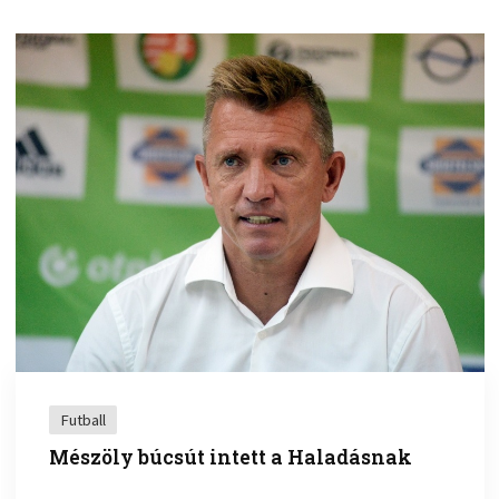
Futball
Mészöly búcsút intett a Haladásnak