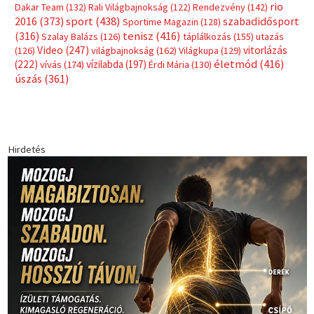
rio
Dakar Team
(132)
Rali Világbajnokság
(122)
Rendezvény
(142)
sport
(438)
2016
(373)
szabadidősport
Sportime Magazin
(128)
(316)
tenisz
(416)
Szalay Balázs
(126)
táplálkozás
(155)
utazás
Video
(247)
vitorlázás
(126)
világbajnokság
(162)
Világkupa
(129)
életmód
(416)
(222)
vívás
(174)
vízilabda
(197)
Érdi Mária
(130)
úszás
(361)
Hirdetés