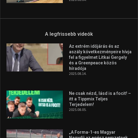
A legfrissebb videók
Az extrém időjárás és az
aszály következményeire hívja
fel a figyelmet Litkai Gergely
és a Greenpeace közös
híradója
2025.08.14.
Ne csak nézd, lásd is a focit! –
itt a Tippmix Teljes
Terjedelem!
2025.08.05.
„A Forma-1-es Magyar
Nagydíj az egész nemzetnek