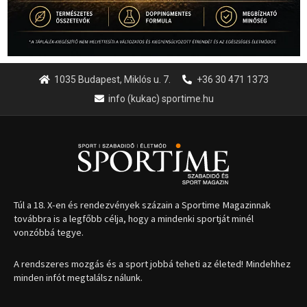
1035 Budapest, Miklós u. 7.
+36 30 471 1373
info (kukac) sportime.hu
Túl a 18. X-en és rendezvények százain a Sportime Magazinnak
továbbra is a legfőbb célja, hogy a mindenki sportját minél
vonzóbbá tegye.
A rendszeres mozgás és a sport jobbá teheti az életed! Mindehhez
minden infót megtalálsz nálunk.