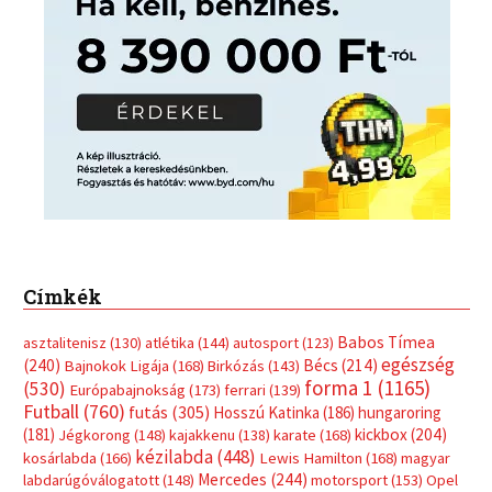
Címkék
Babos Tímea
asztalitenisz
(130)
atlétika
(144)
autosport
(123)
egészség
(240)
Bécs
(214)
Bajnokok Ligája
(168)
Birkózás
(143)
forma 1
(1165)
(530)
Európabajnokság
(173)
ferrari
(139)
Futball
(760)
futás
(305)
Hosszú Katinka
(186)
hungaroring
(181)
kickbox
(204)
Jégkorong
(148)
kajakkenu
(138)
karate
(168)
kézilabda
(448)
kosárlabda
(166)
Lewis Hamilton
(168)
magyar
Mercedes
(244)
labdarúgóválogatott
(148)
motorsport
(153)
Opel