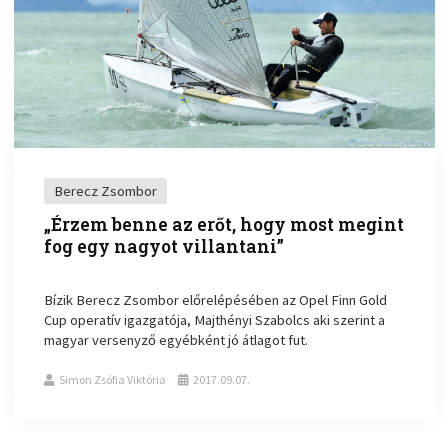
Berecz Zsombor
„Érzem benne az erőt, hogy most megint
fog egy nagyot villantani”
Bízik Berecz Zsombor előrelépésében az Opel Finn Gold
Cup operatív igazgatója, Majthényi Szabolcs aki szerint a
magyar versenyző egyébként jó átlagot fut.
Simon Zsófia Viktória
2017.09.07.