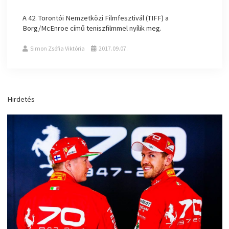
A 42. Torontói Nemzetközi Filmfesztivál (TIFF) a
Borg/McEnroe című teniszfilmmel nyílik meg.
Simon Zsófia Viktória
2017.09.07.
Hirdetés