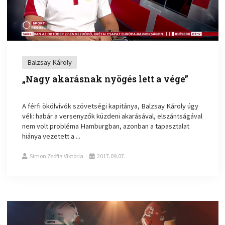
Balzsay Károly
„Nagy akarásnak nyögés lett a vége”
A férfi ökölvívók szövetségi kapitánya, Balzsay Károly úgy
véli: habár a versenyzők küzdeni akarásával, elszántságával
nem volt probléma Hamburgban, azonban a tapasztalat
hiánya vezetett a ...
Simon Zsófia Viktória
2017.09.07.