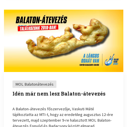
MOL Balatonátevezés
Idén már nem lesz Balaton-átevezés
A Balaton-átevezés főszervezője, Vaskuti Máté
tájékoztatta az MTI-t, hogy az eredetileg augusztus 12-ére
tervezett, majd szeptember 9-re halasztott MOL Balaton-
átevezés Fonyód és Badacsony között elmarad.