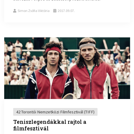
Simon Zsófia Viktória
2017.09.07.
42 Torontói Nemzetközi Filmfesztivál (TIFF)
Teniszlegendákkal rajtol a
filmfesztivál