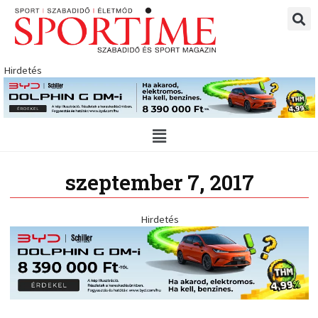
Skip
to
content
Hirdetés
Main
Menu
szeptember 7, 2017
Hirdetés