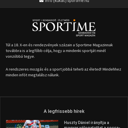
info (kukac) sportime.hu
Túl a 18. X-en és rendezvények százain a Sportime Magazinnak
továbbra is a legfőbb célja, hogy a mindenki sportját minél
vonzóbbá tegye.
A rendszeres mozgás és a sport jobbá teheti az életed! Mindehhez
minden infót megtalálsz nálunk.
A legfrissebb hírek
Huszty Dániel irányítja a
magyar válogatottat a socca-