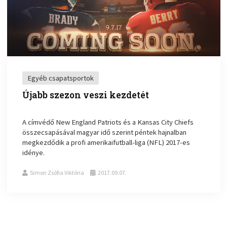
Egyéb csapatsportok
Újabb szezon veszi kezdetét
A címvédő New England Patriots és a Kansas City Chiefs
összecsapásával magyar idő szerint péntek hajnalban
megkezdődik a profi amerikaifutball-liga (NFL) 2017-es
idénye.
Simon Zsófia Viktória
2017.09.07.