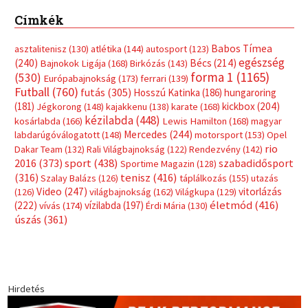
Címkék
Babos Tímea
asztalitenisz
(130)
atlétika
(144)
autosport
(123)
egészség
(240)
Bécs
(214)
Bajnokok Ligája
(168)
Birkózás
(143)
forma 1
(1165)
(530)
Európabajnokság
(173)
ferrari
(139)
Futball
(760)
futás
(305)
Hosszú Katinka
(186)
hungaroring
(181)
kickbox
(204)
Jégkorong
(148)
kajakkenu
(138)
karate
(168)
kézilabda
(448)
kosárlabda
(166)
Lewis Hamilton
(168)
magyar
Mercedes
(244)
labdarúgóválogatott
(148)
motorsport
(153)
Opel
rio
Dakar Team
(132)
Rali Világbajnokság
(122)
Rendezvény
(142)
sport
(438)
2016
(373)
szabadidősport
Sportime Magazin
(128)
(316)
tenisz
(416)
Szalay Balázs
(126)
táplálkozás
(155)
utazás
Video
(247)
vitorlázás
(126)
világbajnokság
(162)
Világkupa
(129)
életmód
(416)
(222)
vívás
(174)
vízilabda
(197)
Érdi Mária
(130)
úszás
(361)
Hirdetés