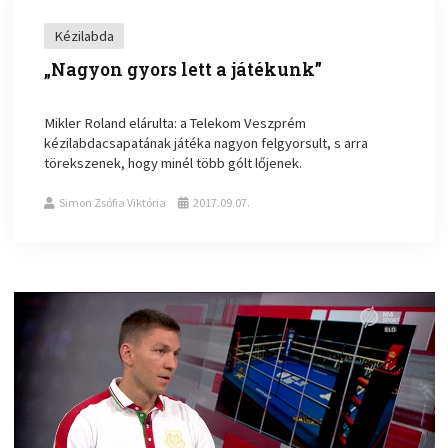
Kézilabda
„Nagyon gyors lett a játékunk”
Mikler Roland elárulta: a Telekom Veszprém
kézilabdacsapatának játéka nagyon felgyorsult, s arra
törekszenek, hogy minél több gólt lőjenek.
Simon Zsófia Viktória
2017.09.07.