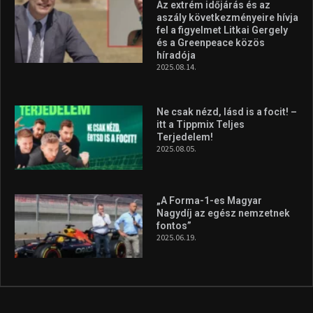
Az extrém időjárás és az
aszály következményeire hívja
fel a figyelmet Litkai Gergely
és a Greenpeace közös
híradója
2025.08.14.
Ne csak nézd, lásd is a focit! –
itt a Tippmix Teljes
Terjedelem!
2025.08.05.
„A Forma-1-es Magyar
Nagydíj az egész nemzetnek
fontos”
2025.06.19.