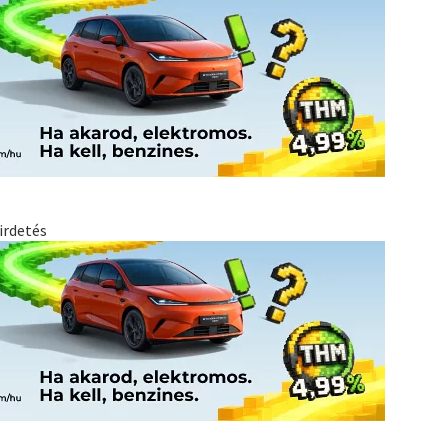
irdetés