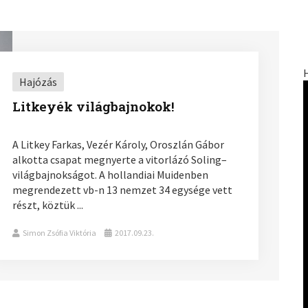
Hajózás
Litkeyék világbajnokok!
A Litkey Farkas, Vezér Károly, Oroszlán Gábor
alkotta csapat megnyerte a vitorlázó Soling–
világbajnokságot. A hollandiai Muidenben
megrendezett vb-n 13 nemzet 34 egysége vett
részt, köztük ...
Simon Zsófia Viktória
2017.09.23.