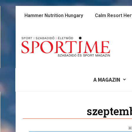
Skip
to
Hammer Nutrition Hungary
Calm Resort Her
content
A MAGAZIN
szeptemb
H