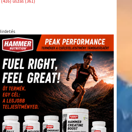
(416)
úszás
(361)
Hirdetés