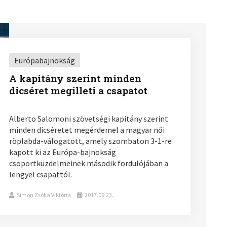
Európabajnokság
A kapitány szerint minden
dicséret megilleti a csapatot
Alberto Salomoni szövetségi kapitány szerint
minden dicséretet megérdemel a magyar női
röplabda-válogatott, amely szombaton 3-1-re
kapott ki az Európa-bajnokság
csoportküzdelmeinek második fordulójában a
lengyel csapattól.
Simon Zsófia Viktória
2017.09.23.