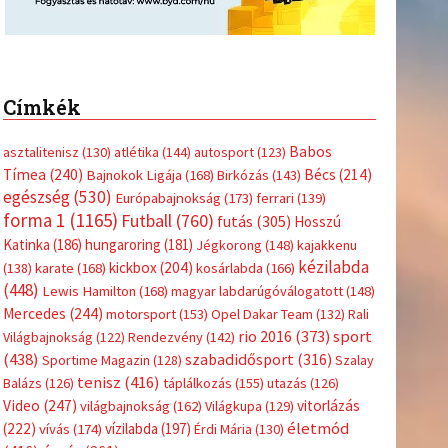
Címkék
Babos
asztalitenisz
(130)
atlétika
(144)
autosport
(123)
Tímea
(240)
Bécs
(214)
Bajnokok Ligája
(168)
Birkózás
(143)
egészség
(530)
Európabajnokság
(173)
ferrari
(139)
forma 1
(1165)
Futball
(760)
futás
(305)
Hosszú
Katinka
(186)
hungaroring
(181)
Jégkorong
(148)
kajakkenu
kézilabda
kickbox
(204)
(138)
karate
(168)
kosárlabda
(166)
(448)
Lewis Hamilton
(168)
magyar labdarúgóválogatott
(148)
Mercedes
(244)
motorsport
(153)
Opel Dakar Team
(132)
Rali
sport
rio 2016
(373)
Világbajnokság
(122)
Rendezvény
(142)
(438)
szabadidősport
(316)
Sportime Magazin
(128)
Szalay
tenisz
(416)
Balázs
(126)
táplálkozás
(155)
utazás
(126)
Video
(247)
vitorlázás
világbajnokság
(162)
Világkupa
(129)
életmód
(222)
vívás
(174)
vízilabda
(197)
Érdi Mária
(130)