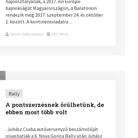
hajóosztályának, a 2017. évi Európa-
bajnokságát Magyarországon, a Balatonon
rendezik meg 2017. szeptember 24. és október
1. között. A kontinensviadalra ...
Simon Zsófia Viktória
2017.09.23.
Rally
A pontszerzésnek örülhetünk, de
ebben most több volt
. Juhász Csaba autóversenyző beszámolóját
olvashatják a 6. Nova Gorica Rally után.Juhász