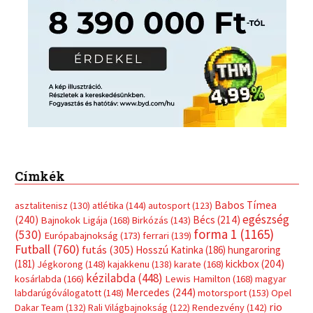
Címkék
Babos Tímea
asztalitenisz
(130)
atlétika
(144)
autosport
(123)
egészség
(240)
Bécs
(214)
Bajnokok Ligája
(168)
Birkózás
(143)
forma 1
(1165)
(530)
Európabajnokság
(173)
ferrari
(139)
Futball
(760)
futás
(305)
Hosszú Katinka
(186)
hungaroring
(181)
kickbox
(204)
Jégkorong
(148)
kajakkenu
(138)
karate
(168)
kézilabda
(448)
kosárlabda
(166)
Lewis Hamilton
(168)
magyar
Mercedes
(244)
labdarúgóválogatott
(148)
motorsport
(153)
Opel
rio
Dakar Team
(132)
Rali Világbajnokság
(122)
Rendezvény
(142)