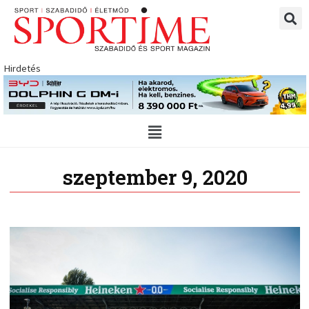
Skip
to
content
Hirdetés
Main
Menu
szeptember 9, 2020