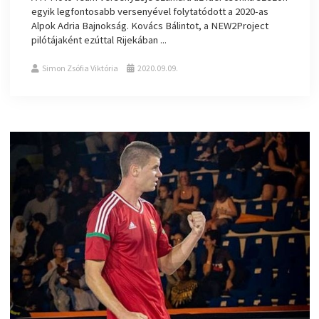
egyik legfontosabb versenyével folytatódott a 2020-as
Alpok Adria Bajnokság. Kovács Bálintot, a NEW2Project
pilótájaként ezúttal Rijekában ...
Simon Zsófia Viktória
2020.09.09.