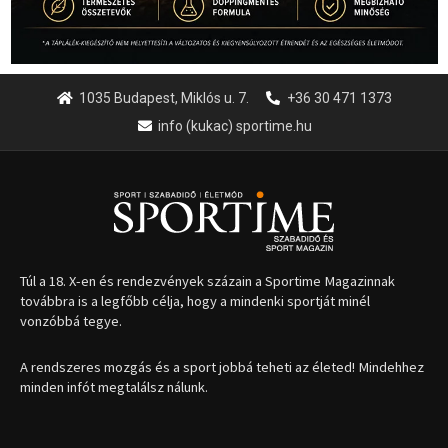
1035 Budapest, Miklós u. 7.
+36 30 471 1373
info (kukac) sportime.hu
Túl a 18. X-en és rendezvények százain a Sportime Magazinnak
továbbra is a legfőbb célja, hogy a mindenki sportját minél
vonzóbbá tegye.
A rendszeres mozgás és a sport jobbá teheti az életed! Mindehhez
minden infót megtalálsz nálunk.