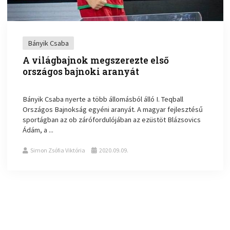
Bányik Csaba
A világbajnok megszerezte első
országos bajnoki aranyát
Bányik Csaba nyerte a több állomásból álló I. Teqball
Országos Bajnokság egyéni aranyát. A magyar fejlesztésű
sportágban az ob zárófordulójában az ezüstöt Blázsovics
Ádám, a ...
Simon Zsófia Viktória
2020.09.09.