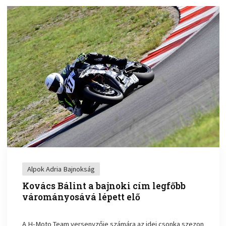
Alpok Adria Bajnokság
Kovács Bálint a bajnoki cím legfőbb
várományosává lépett elő
A H-Moto Team versenyzője számára az idei csonka szezon