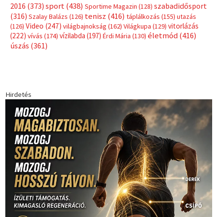
sport
(438)
2016
(373)
szabadidősport
Sportime Magazin
(128)
(316)
tenisz
(416)
Szalay Balázs
(126)
táplálkozás
(155)
utazás
Video
(247)
vitorlázás
(126)
világbajnokság
(162)
Világkupa
(129)
életmód
(416)
(222)
vívás
(174)
vízilabda
(197)
Érdi Mária
(130)
úszás
(361)
Hirdetés