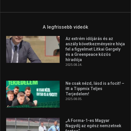
A legfrissebb videók
Az extrém időjárás és az
aszály következményeire hívja
fel a figyelmet Litkai Gergely
és a Greenpeace közös
híradója
2025.08.14.
Ne csak nézd, lásd is a focit! –
itt a Tippmix Teljes
Terjedelem!
2025.08.05.
„A Forma-1-es Magyar
Nagydíj az egész nemzetnek
fontos”