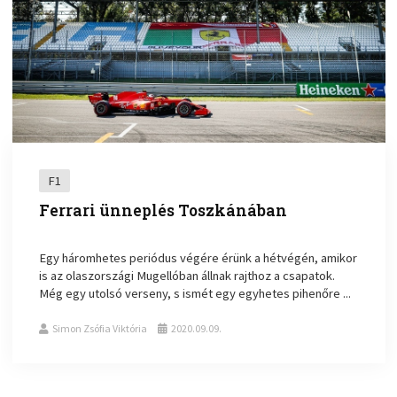
F1
Ferrari ünneplés Toszkánában
Egy háromhetes periódus végére érünk a hétvégén, amikor
is az olaszországi Mugellóban állnak rajthoz a csapatok.
Még egy utolsó verseny, s ismét egy egyhetes pihenőre ...
Simon Zsófia Viktória
2020.09.09.