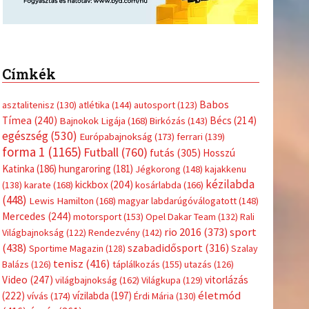
Címkék
Babos
asztalitenisz
(130)
atlétika
(144)
autosport
(123)
Tímea
(240)
Bécs
(214)
Bajnokok Ligája
(168)
Birkózás
(143)
egészség
(530)
Európabajnokság
(173)
ferrari
(139)
forma 1
(1165)
Futball
(760)
futás
(305)
Hosszú
Katinka
(186)
hungaroring
(181)
Jégkorong
(148)
kajakkenu
kézilabda
kickbox
(204)
(138)
karate
(168)
kosárlabda
(166)
(448)
Lewis Hamilton
(168)
magyar labdarúgóválogatott
(148)
Mercedes
(244)
motorsport
(153)
Opel Dakar Team
(132)
Rali
sport
rio 2016
(373)
Világbajnokság
(122)
Rendezvény
(142)
(438)
szabadidősport
(316)
Sportime Magazin
(128)
Szalay
tenisz
(416)
Balázs
(126)
táplálkozás
(155)
utazás
(126)
Video
(247)
vitorlázás
világbajnokság
(162)
Világkupa
(129)
életmód
(222)
vívás
(174)
vízilabda
(197)
Érdi Mária
(130)