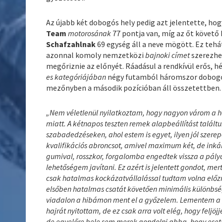
Az újabb két dobogós hely pedig azt jelentette, ho
Team
motorosának
77 pontja van, míg az őt követő
Schafzahlnak
69 egység áll a neve mögött. Ez tehát
azonnal komoly nemzetközi
bajnoki címet
szerezhet
megőriznie az előnyét. Ráadásul a rendkívül erős, h
es kategóriájában
négy futamból háromszor dobogón vé
mezőnyben a második pozícióban áll összetettben.
„Nem véletlenül nyilatkoztam, hogy nagyon várom a h
miatt. A kétnapos teszten remek alapbeállítást talált
szabadedzéseken, ahol estem is egyet, ilyen jól szere
kvalifikációs abroncsot, amivel maximum két, de inká
gumival, rosszkor, forgalomba engedtek vissza a pály
lehetőségem javítani. Ez azért is jelentett gondot, m
csak hatalmas kockázatvállalással tudtam volna előz
elsőben hatalmas csatát követően minimális különbsé
viadalon a hibámon ment el a győzelem. Lementem a pá
hajrát nyitottam, de ez csak arra volt elég, hogy feljö
de egyelőre bele sem merek gondolni abba, hogy ese