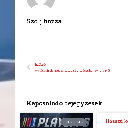
o
e
o
r
k
Szólj hozzá
Előző
ELŐZŐ
A világbajnok megszerezte első országos bajnoki aranyát
Kapcsolódó bejegyzések
Hosszú ké
SPORTHÍREK