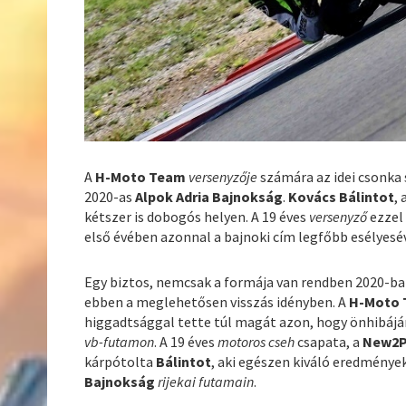
A
H-Moto Team
versenyzője
számára az idei csonka
2020-as
Alpok Adria Bajnokság
.
Kovács Bálintot
, 
kétszer is dobogós helyen. A 19 éves
versenyző
ezzel 
első évében azonnal a bajnoki cím legfőbb esélyesév
Egy biztos, nemcsak a formája van rendben 2020-b
ebben a meglehetősen visszás idényben. A
H-Moto
higgadtsággal tette túl magát azon, hogy önhibájá
vb-futamon
. A 19 éves
motoros cseh
csapata, a
New2P
kárpótolta
Bálintot
, aki egészen kiváló eredménye
Bajnokság
rijekai futamain
.