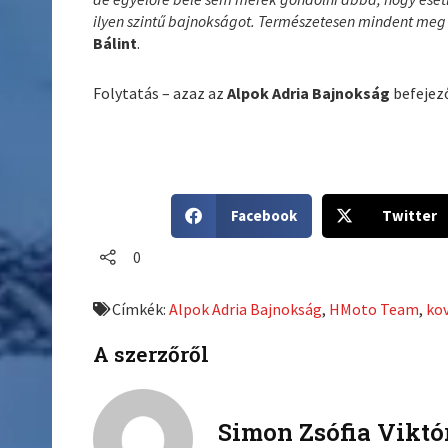
ilyen szintű bajnokságot. Természetesen mindent meg
Bálint
.
Folytatás – azaz az
Alpok Adria Bajnokság
befejező
S
S
Facebook
Twitter
h
h
a
a
0
r
r
e
e
Címkék:
Alpok Adria Bajnokság
,
HMoto Team
,
kov
o
o
n
n
A szerzőről
f
t
a
w
c
i
Simon Zsófia Viktó
e
t
b
t