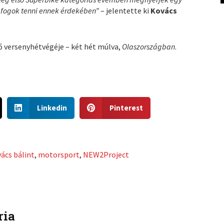
 fogok tenni ennek érdekében”
– jelentette ki
Kovács
 versenyhétvégéje – két hét múlva,
Olaszországban
.
S
S
Linkedin
Pinterest
h
h
a
a
r
r
e
e
ács bálint
,
motorsport
,
NEW2Project
o
o
n
n
l
p
i
i
n
n
ria
k
t
e
e