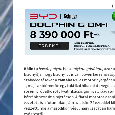
H
Bálint
a
horvát pályán
is a
királykategóriában
, azaz 
bizonyítja, hogy bizony itt is van bőven keresnivalój
szabadedzéseket a
Yamaha R1
-es motor nyergében 
–, majd az időmérőn egy taktikai hiba miatt végül a
sosem próbálkozott kvalifikációs gumival, ráadásul 
hátrébb szorult a rajtrácson. A fiatal motoros azo
vezetett is a futamokon, ám az elsőn 24 ezreddel k
végzett, míg a másodikon végül nagy csatában harm
győztestől.