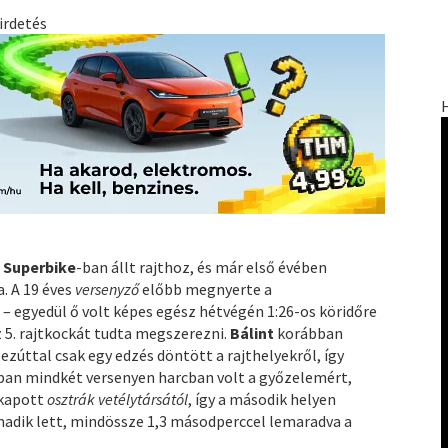
irdetés
a
Superbike
-ban állt rajthoz, és már első évében
a. A 19 éves
versenyző
előbb megnyerte a
– egyedül ő volt képes egész hétvégén 1:26-os köridőre
z 5. rajtkockát tudta megszerezni.
Bálint
korábban
ezúttal csak egy edzés döntött a rajthelyekről, így
nban mindkét versenyen harcban volt a győzelemért,
ikapott
osztrák vetélytársától
, így a második helyen
adik lett, mindössze 1,3 másodperccel lemaradva a