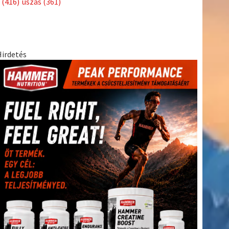
(416)
úszás
(361)
Hirdetés