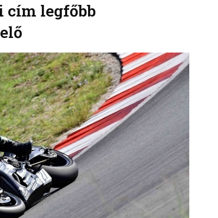
i cím legfőbb
elő