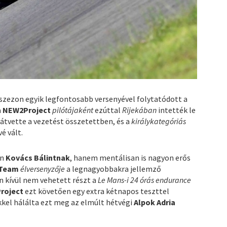
 szezon egyik legfontosabb versenyével folytatódott a
a
NEW2Project
pilótájaként
ezúttal
Rijekában
intették le
átvette a vezetést összetettben, és a
királykategóriás
é vált.
an
Kovács Bálintnak
, hanem mentálisan is nagyon erős
 Team
élversenyzője
a legnagyobbakra jellemző
n kívül nem vehetett részt a
Le Mans-i 24 órás endurance
roject
ezt követően egy extra kétnapos teszttel
kkel hálálta ezt meg az elmúlt hétvégi
Alpok Adria