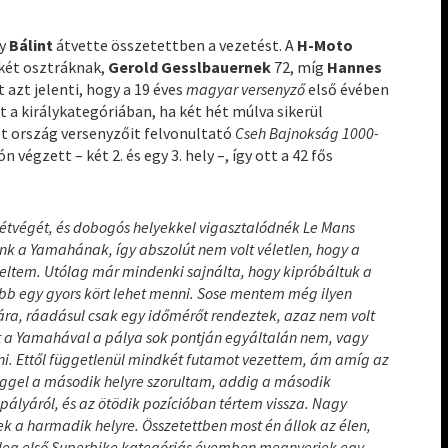
gy
Bálint
átvette összetettben a vezetést. A
H-Moto
 két osztráknak,
Gerold Gesslbauernek
72, míg
Hannes
 azt jelenti, hogy a 19 éves
magyar versenyző
első évében
 a királykategóriában, ha két hét múlva sikerül
ét ország versenyzőit felvonultató
Cseh Bajnokság 1000-
gzett – két 2. és egy 3. hely –, így ott a 42 fős
étvégét, és dobogós helyekkel vigasztalódnék Le Mans
unk a Yamahának, így abszolút nem volt véletlen, hogy a
peltem. Utólag már mindenki sajnálta, hogy kipróbáltuk a
bb egy gyors kört lehet menni. Sose mentem még ilyen
ára, ráadásul csak egy időmérőt rendeztek, azaz nem volt
ert a Yamahával a pálya sok pontján egyáltalán nem, vagy
ni. Ettől függetlenül mindkét futamot vezettem, ám amíg az
ggel a második helyre szorultam, addig a második
lyáról, és az ötödik pozícióban tértem vissza. Nagy
jjek a harmadik helyre. Összetettben most én állok az élen,
tleg első Superbike kategóriás évemben megnyerjek egy