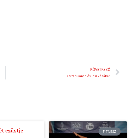
d
r
i
e
n
s
t
Köve
KÖVETKEZŐ
Ferrari ünneplés Toszkánában
t ezüstje
FITNESZ