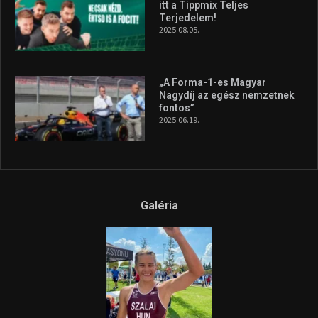
A legfrissebb videók
Az extrém időjárás és az
aszály következményeire hívja
fel a figyelmet Litkai Gergely
és a Greenpeace közös
híradója
2025.08.14.
Ne csak nézd, lásd is a focit! –
itt a Tippmix Teljes
Terjedelem!
2025.08.05.
„A Forma-1-es Magyar
Nagydíj az egész nemzetnek
fontos”
2025.06.19.