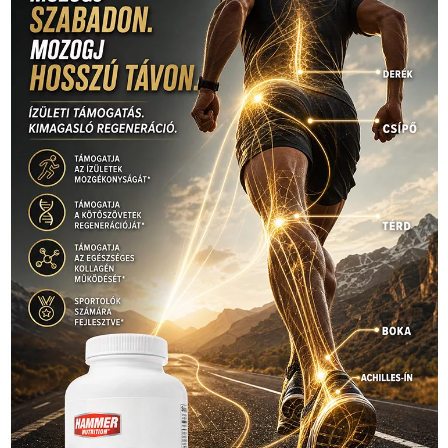
(316)
tenisz
(416)
Szalay Balázs
(126)
táplálkozás
(155)
utazás
Video
(247)
vitorlázás
(126)
világbajnokság
(162)
Világkupa
(129)
életmód
(416)
(222)
vívás
(174)
vízilabda
(197)
Érdi Mária
(130)
úszás
(361)
Hirdetés