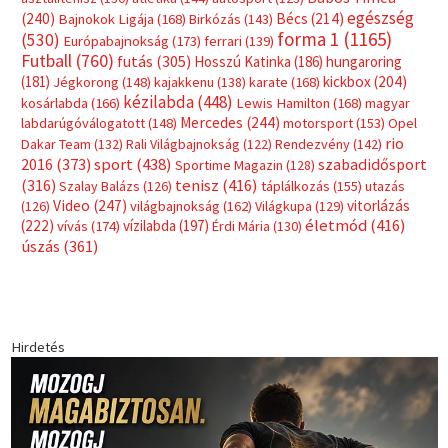
Címkék
Babos Tímea
asztalitenisz
(130)
atlétika
(144)
autosport
(123)
egészség
(240)
Bécs
(214)
Bajnokok Ligája
(168)
Birkózás
(143)
forma 1
(1165)
(530)
Európabajnokság
(173)
ferrari
(139)
Futball
(760)
futás
(305)
Hosszú Katinka
(186)
hungaroring
(181)
kickbox
(204)
Jégkorong
(148)
kajakkenu
(138)
karate
(168)
kézilabda
(448)
kosárlabda
(166)
Lewis Hamilton
(168)
magyar
Mercedes
(244)
labdarúgóválogatott
(148)
motorsport
(153)
Opel
rio
Dakar Team
(132)
Rali Világbajnokság
(122)
Rendezvény
(142)
sport
(438)
2016
(373)
szabadidősport
Sportime Magazin
(128)