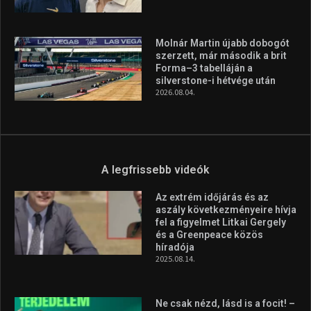
A legfrissebb hírek
Huszty Dániel irányítja a
magyar válogatottat a socca-
világbajnokságon
2026.08.07.
Aranyérmet nyert Szilágyi Erik
az Európa-kupán
2026.08.05.
Molnár Martin újabb dobogót
szerzett, már második a brit
Forma–3 tabelláján a
silverstone-i hétvége után
2026.08.04.