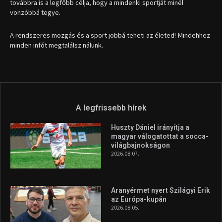
1035 Budapest, Miklós u. 7.
+36 30 471 1373
info (kukac) sportime.hu
Túl a 18. X-en és rendezvények százain a Sportime Magazinnak
továbbra is a legfőbb célja, hogy a mindenki sportját minél
vonzóbbá tegye.
A rendszeres mozgás és a sport jobbá teheti az életed! Mindehhez
minden infót megtalálsz nálunk.