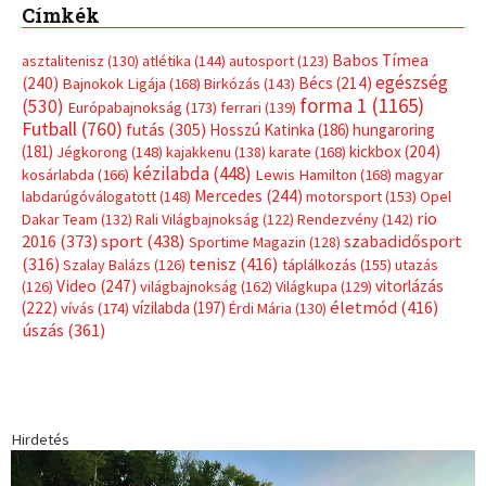
Címkék
Babos Tímea
asztalitenisz
(130)
atlétika
(144)
autosport
(123)
egészség
(240)
Bécs
(214)
Bajnokok Ligája
(168)
Birkózás
(143)
forma 1
(1165)
(530)
Európabajnokság
(173)
ferrari
(139)
Futball
(760)
futás
(305)
Hosszú Katinka
(186)
hungaroring
(181)
kickbox
(204)
Jégkorong
(148)
kajakkenu
(138)
karate
(168)
kézilabda
(448)
kosárlabda
(166)
Lewis Hamilton
(168)
magyar