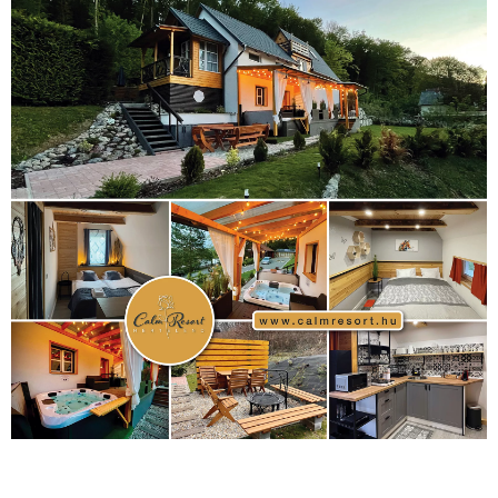
Mercedes
(244)
labdarúgóválogatott
(148)
motorsport
(153)
Opel
rio
Dakar Team
(132)
Rali Világbajnokság
(122)
Rendezvény
(142)
sport
(438)
2016
(373)
szabadidősport
Sportime Magazin
(128)
(316)
tenisz
(416)
Szalay Balázs
(126)
táplálkozás
(155)
utazás
Video
(247)
vitorlázás
(126)
világbajnokság
(162)
Világkupa
(129)
életmód
(416)
(222)
vívás
(174)
vízilabda
(197)
Érdi Mária
(130)
úszás
(361)
Hirdetés