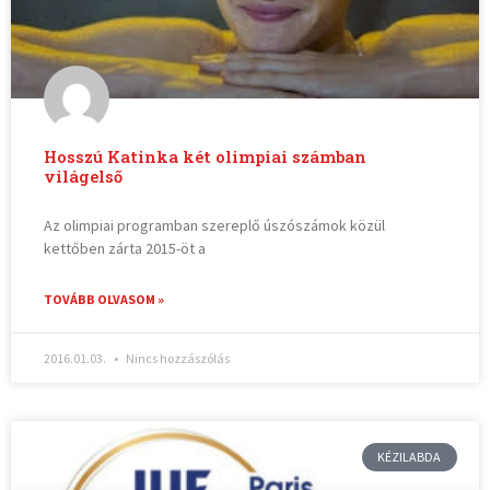
Hosszú Katinka két olimpiai számban
világelső
Az olimpiai programban szereplő úszószámok közül
kettőben zárta 2015-öt a
TOVÁBB OLVASOM »
2016.01.03.
Nincs hozzászólás
KÉZILABDA