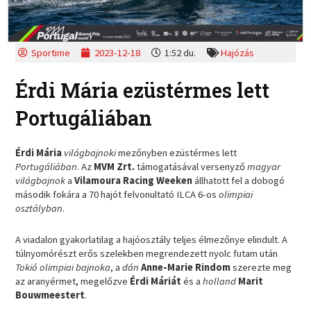
Sportime
2023-12-18
1:52 du.
Hajózás
Érdi Mária ezüstérmes lett
Portugáliában
Érdi Mária
világbajnoki
mezőnyben ezüstérmes lett
Portugáliában
. Az
MVM Zrt.
támogatásával versenyző
magyar
világbajnok
a
Vilamoura Racing Weeken
állhatott fel a dobogó
második fokára a 70 hajót felvonultató ILCA 6-os
olimpiai
osztályban
.
A viadalon gyakorlatilag a hajóosztály teljes élmezőnye elindult. A
túlnyomórészt erős szelekben megrendezett nyolc futam után
Tokió olimpiai bajnoka
, a
dán
Anne-Marie Rindom
szerezte meg
az aranyérmet, megelőzve
Érdi Máriát
és a
holland
Marit
Bouwmeestert
.