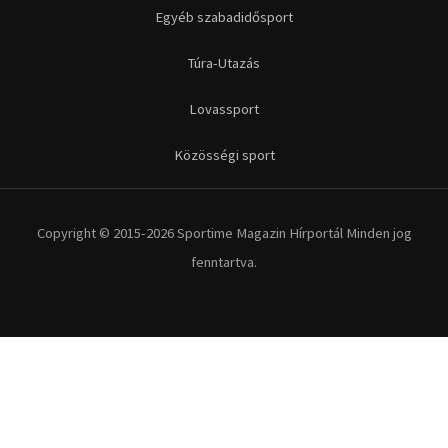
Futás
Kerékpár
Extrém Sportok
Fitnesz
Egyéb szabadidősport
Túra-Utazás
Lovassport
Közösségi sport