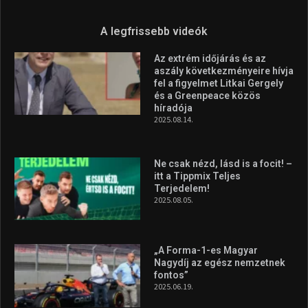
Aranyérmet nyert Szilágyi Erik
az Európa-kupán
2026.08.05.
Molnár Martin újabb dobogót
szerzett, már második a brit
Forma–3 tabelláján a
silverstone-i hétvége után
2026.08.04.
A legfrissebb videók
Az extrém időjárás és az
aszály következményeire hívja
fel a figyelmet Litkai Gergely
és a Greenpeace közös
híradója
2025.08.14.