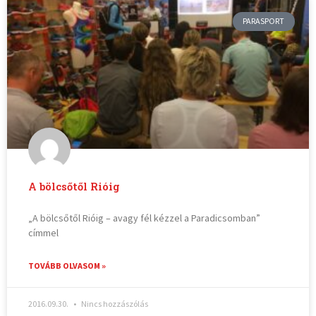
PARASPORT
A bölcsőtől Rióig
„A bölcsőtől Rióig – avagy fél kézzel a Paradicsomban”
címmel
TOVÁBB OLVASOM »
2016.09.30.
Nincs hozzászólás