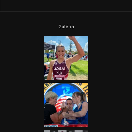
Ne csak nézd, lásd is a focit! –
itt a Tippmix Teljes
Terjedelem!
2025.08.05.
„A Forma-1-es Magyar
Nagydíj az egész nemzetnek
fontos”
2025.06.19.
Galéria