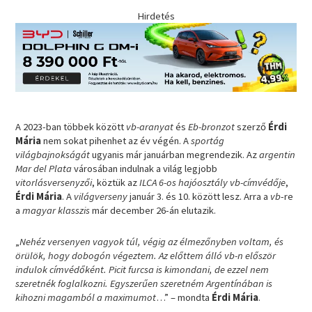
Hirdetés
A 2023-ban többek között
vb-aranyat
és
Eb-bronzot
szerző
Érdi
Mária
nem sokat pihenhet az év végén. A
sportág
világbajnokságát
ugyanis már januárban megrendezik. Az
argentin
Mar del Plata
városában indulnak a világ legjobb
vitorlásversenyzői
, köztük az
ILCA 6-os hajóosztály vb-címvédője
,
Érdi Mária
. A
világverseny
január 3. és 10. között lesz. Arra a
vb
-re
a
magyar klasszis
már december 26-án elutazik.
„
Nehéz versenyen vagyok túl, végig az élmezőnyben voltam, és
örülök, hogy dobogón végeztem. Az előttem álló vb-n először
indulok címvédőként. Picit furcsa is kimondani, de ezzel nem
szeretnék foglalkozni. Egyszerűen szeretném Argentínában is
kihozni magamból a maximumot
…” – mondta
Érdi Mária
.