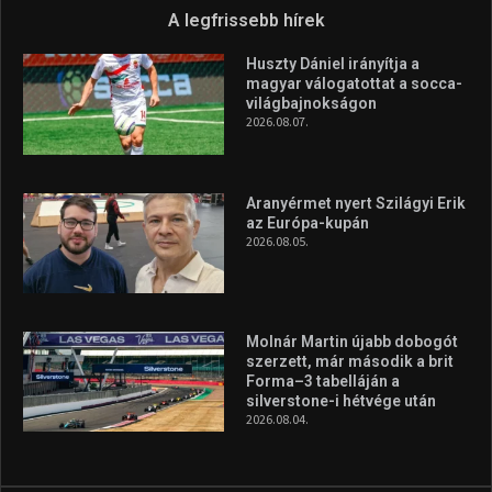
Túl a 18. X-en és rendezvények százain a Sportime Magazinnak
továbbra is a legfőbb célja, hogy a mindenki sportját minél
vonzóbbá tegye.
A rendszeres mozgás és a sport jobbá teheti az életed! Mindehhez
minden infót megtalálsz nálunk.
A legfrissebb hírek
Huszty Dániel irányítja a
magyar válogatottat a socca-
világbajnokságon
2026.08.07.